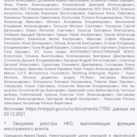
Алеся Алексеевна, Долинина Ирина Николаевна, Шлейнов Роман Юрьевич,
Анин Роман Александрович, Великовский Дмитрий Александрович,
Альтаир 2021, Ромашки монолит, Главный редактор 2021, Вега 2021, Важные
иноагенты, Каткова Вероника Вячеславовна, Карезина Инна Павловна,
Кузьмина Людмила Гавриловна, Костылева Полина Владимировна, Лютов
Александр Иванович, Жилкин Владимир Владимирович, Жилинский
Владимир Александрович, Тихонов Михаил Сергеевич, Пискунов Сергей
Евгеньевич, Ковин Виталий Сергеевич, Кильтау Екатерина Викторовна,
Любарев Аркадий Ефимович, Гурман Юрий Альбертович, Грезев Александр
Викторович, Важенков Артем Валерьевич, Иванова София Юрьевна,
Пигалкин Илья Валерьевич, Петров Алексей Викторович, Егоров Владимир
Владимирович, Гусев Андрей Юрьевич, Смирнов Сергей Сергеевич, Верзилов
Петр Юрьевич, ЗП, Зона права, ЖУРНАЛИСТ-ИНОСТРАННЫЙ АГЕНТ,
Вольтская Татьяна Анатольевна, Клепиковская Екатерина Дмитриевна,
Сотников Даниил Владимирович, Захаров Андрей Вячеславович, Симонов
Евгений Алексеевич, Сурначева Елизавета Дмитриевна, Соловьева Елена
Анатольевна, Арапова Галина Юрьевна, Перл Роман Александрович, МЕМО,
Mason G.E.S. Anonymous Foundation, Stichting Bellingcat, Якутия – Наше
Мнение, Москоу диджитал медиа, РС-Балт, Заговора Максим
Александрович, Ветошкина Валерия Валерьевна, Павлов Иван Юрьевич,
Скворцова Елена Сергеевна, Оленичев Максим Владимирович, Как бы
инагент, Кочетков Игорь Викторович, Иркутский союз библиофилов, Честные
выборы, Нобелевский призыв, Еланчик Олег Александрович, Григорьева
Алина Александровна, Григорьев Андрей Валерьевич , Гималова Регина
Эмилевна, Хисамова Регина Фаритовна
Источник:
https://minjust.gov.ru/ru/documents/7755/
данные на
03.12.2021
* Сведения реестра НКО, выполняющих функции
иностранного агента:
Гражданин.Армия.Право, Нижегородский центр немецкой и европейской