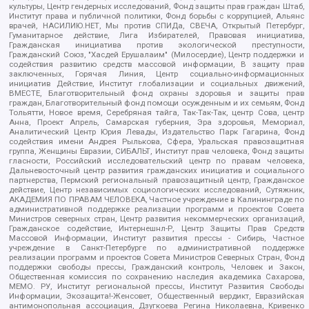
культуры, Центр гендерных исследований, Фонд защиты прав граждан Штаб,
Институт права и публичной политики, Фонд борьбы с коррупцией, Альянс
врачей, НАСИЛИЮ.НЕТ, Мы против СПИДа, СВЕЧА, Открытый Петербург,
Гуманитарное действие, Лига Избирателей, Правовая инициатива,
Гражданская инициатива против экологической преступности,
Гражданский Союз, "Хасдей Ерушалаим" (Милосердие), Центр поддержки и
содействия развитию средств массовой информации, В защиту прав
заключенных, Горячая Линия, Центр социально-информационных
инициатив Действие, Институт глобализации и социальных движений,
ВМЕСТЕ, Благотворительный фонд охраны здоровья и защиты прав
граждан, Благотворительный фонд помощи осужденным и их семьям, Фонд
Тольятти, Новое время, Серебряная тайга, Так-Так-Так, центр Сова, центр
Анна, Проект Апрель, Самарская губерния, Эра здоровья, Мемориал,
Аналитический Центр Юрия Левады, Издательство Парк Гагарина, Фонд
содействия имени Андрея Рылькова, Сфера, Уральская правозащитная
группа, Женщины Евразии, СИБАЛЬТ, Институт прав человека, Фонд защиты
гласности, Российский исследовательский центр по правам человека,
Дальневосточный центр развития гражданских инициатив и социального
партнерства, Пермский региональный правозащитный центр, Гражданское
действие, Центр независимых социологических исследований, Сутяжник,
АКАДЕМИЯ ПО ПРАВАМ ЧЕЛОВЕКА, Частное учреждение в Калининграде по
административной поддержке реализации программ и проектов Совета
Министров северных стран, Центр развития некоммерческих организаций,
Гражданское содействие, Интернешнл-Р, Центр Защиты Прав Средств
Массовой Информации, Институт развития прессы - Сибирь, Частное
учреждение в Санкт-Петербурге по административной поддержке
реализации программ и проектов Совета Министров Северных Стран, Фонд
поддержки свободы прессы, Гражданский контроль, Человек и Закон,
Общественная комиссия по сохранению наследия академика Сахарова,
МЕМО. РУ, Институт региональной прессы, Институт Развития Свободы
Информации, Экозащита!-Женсовет, Общественный вердикт, Евразийская
антимонопольная ассоциация, Дзугкоева Регина Николаевна, Кривенко