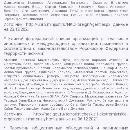
Дмитриевна, Королева Александра Евгеньевна, Смирнов Владимир
Александрович, Вицин Сергей Ефимович, Золотухин Борис Андреевич,
Левинсон Лев Семенович, Локшина Татьяна Иосифовна, Орлов Олег
Петрович, Полякова Мара Федоровна, Резник Генри Маркович, Захаров
Герман Константинович
Источник:
http://unro.minjust.ru/NKOForeignAgent.aspx
данные
на
23.12.2021
* Единый федеральный список организаций, в том числе
иностранных и международных организаций, признанных в
соответствии с законодательством Российской Федерации
террористическими:
Высший военный Маджлисуль Шура, Конгресс народов Ичкерии и
Дагестана, База, Асбат аль-Ансар, Священная война, Исламская группа,
Братья-мусульмане, Партия исламского освобождения, Лашкар-И-Тайба,
Исламская группа, Движение Талибан, Исламская партия Туркестана,
Общество социальных реформ, Общество возрождения исламского
наследия, Дом двух святых, Джунд аш-Шам, Исламский джихад – Джамаат
моджахедов, Аль-Каида в странах исламского Магриба, Имарат Кавказ,
АБТО, Правый сектор, Исламское государство, Джабха аль-Нусра ли-Ахль
аш-Шам, Народное ополчение имени К. Минина и Д. Пожарского, Аджр от
Аллаха Субхану уа Тагьаля SHAM, АУМ Синрике, Муджахеды джамаата Ат-
Тавхида Валь-Джихад, Чистопольский Джамаат, Рохнамо ба суи давлати
исломи, Террористическое сообщество Сеть, Катиба Таухид валь-Джихад,
Хайят Тахрир аш-Шам, Ахлю Сунна Валь Джамаа
Источник:
http://nac.gov.ru/terroristicheskie-i-ekstremistskie-
organizacii-i-materialy.html
данные на
06.12.2021
* Перечень общественных объединений и религиозных