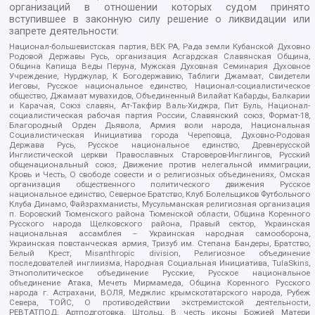
организаций в отношении которых судом принято
вступившее в законную силу решение о ликвидации или
запрете деятельности:
Национал-большевистская партия, ВЕК РА, Рада земли Кубанской Духовно
Родовой Державы Русь, организация Асгардская Славянская Община,
Община Капища Веды Перуна, Мужская Духовная Семинария Духовное
Учреждение, Нурджулар, К Богодержавию, Таблиги Джамаат, Свидетели
Иеговы, Русское национальное единство, Национал-социалистическое
общество, Джамаат мувахидов, Объединенный Вилайат Кабарды, Балкарии
и Карачая, Союз славян, Ат-Такфир Валь-Хиджра, Пит Буль, Национал-
социалистическая рабочая партия России, Славянский союз, Формат-18,
Благородный Орден Дьявола, Армия воли народа, Национальная
Социалистическая Инициатива города Череповца, Духовно-Родовая
Держава Русь, Русское национальное единство, Древнерусской
Инглистической церкви Православных Староверов-Инглингов, Русский
общенациональный союз, Движение против нелегальной иммиграции,
Кровь и Честь, О свободе совести и о религиозных объединениях, Омская
организация общественного политического движения Русское
национальное единство, Северное Братство, Клуб Болельщиков Футбольного
Клуба Динамо, Файзрахманисты, Мусульманская религиозная организация
п. Боровский Тюменского района Тюменской области, Община Коренного
Русского народа Щелковского района, Правый сектор, Украинская
национальная ассамблея – Украинская народная самооборона,
Украинская повстанческая армия, Тризуб им. Степана Бандеры, Братство,
Белый Крест, Misanthropic division, Религиозное объединение
последователей инглиизма, Народная Социальная Инициатива, TulaSkins,
Этнополитическое объединение Русские, Русское национальное
объединение Атака, Мечеть Мирмамеда, Община Коренного Русского
народа г. Астрахани, ВОЛЯ, Меджлис крымскотатарского народа, Рубеж
Севера, ТОЙС, О противодействии экстремистской деятельности,
РЕВТАТПОД, Артподготовка, Штольц, В честь иконы Божией Матери