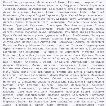
Сергей Владимирович, Милославский Павел Юрьевич, Шнырова Ольга
Вадимовна, Чанышева Лилия Айратовна, Сидорович Ольга Борисовна,
Туровский Александр Алексеевич, Васильева Анастасия Евгеньевна, Ривина
Анна Валерьевна, Бурдина Юлия Владимировна, Бойко Анатолий
Николаевич, Пивоваров Андрей Сергеевич, Дугин Сергей Георгиевич, Аверин
Виталий Евгеньевич, Барахоев Магомед Бекханович, Шевченко Дмитрий
Александрович, Шарипков Олег Викторович, Мошель Ирина Ароновна,
Шведов Григорий Сергеевич, Пономарев Лев Александрович, Созаев
Валерий Валерьевич, Каргалицкий Борис Юльевич, Исакова Ирина
Александровна, Исламов Тимур Рифгатович, Романова Ольга Евгеньевна,
Щаров Сергей Алексадрович, Цирульников Борис Альбертович, Халидова
Марина Владимировна, Людевиг Марина Зариевна, Федотова Галина
Анатольевна, Паутов Юрий Анатольевич, Верховский Александр Маркович,
Пислакова-Паркер Марина Петровна, Кочеткова Татьяна Владимировна,
Чуркина Наталья Валерьевна, Акимова Татьяна Николаевна, Золотарева
Екатерина Александровна, Рачинский Ян Збигневич, Жемкова Елена
Борисовна, Гудков Лев Дмитриевич, Илларионова Юлия Юрьевна, Саранг
Анна Васильевна, Захарова Светлана Сергеевна, Щур Татьяна Михайловна,
Щур Николай Алексеевич, Аверин Владимир Анатольевич, Блинушов
Андрей Юрьевич, Мосин Алексей Геннадьевич, Гефтер Валентин
Михайлович, Симонов Алексей Кириллович, Флиге Ирина Анатольевна,
Мельникова Валентина Дмитриевна, Вититинова Елена Владимировна,
Баженова Светлана Куприяновна, Исаев Сергей Владимирович, Максимов
Сергей Владимирович, Беляев Сергей Иванович, Голубева Елена
Николаевна, Ганнушкина Светлана Алексеевна, Закс Елена Владимировна,
Буртина Елена Юрьевна, Гендель Людмила Залмановна, Кокорина
Екатерина Алексеевна, Шуманов Илья Вячеславович, Арапова Галина
Юрьевна, Свечников Анатолий Мариевич, Прохоров Вадим Юрьевич,
Шахова Елена Владимировна, Подузов Сергей Васильевич, Протасова
Ирина Вячеславовна, Литинский Леонид Борисович, Лукашевский Сергей
Маркович, Бахмин Вячеслав Иванович, Шабад Анатолий Ефимович, Сухих
Дарья Николаевна, Орлов Олег Петрович, Добровольская Анна