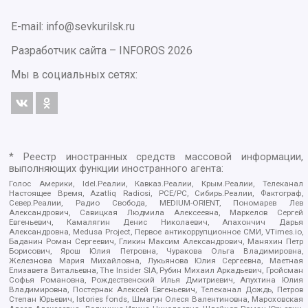
E-mail: info@sevkurilsk.ru
Разработчик сайта –
INFOROS
2026
Мы в социальных сетях:
* Реестр иностранных средств массовой информации,
выполняющих функции иностранного агента:
Голос Америки, Idel.Реалии, Кавказ.Реалии, Крым.Реалии, Телеканал
Настоящее Время, Azatliq Radiosi, PCE/PC, Сибирь.Реалии, Фактограф,
Север.Реалии, Радио Свобода, MEDIUM-ORIENT, Пономарев Лев
Александрович, Савицкая Людмила Алексеевна, Маркелов Сергей
Евгеньевич, Камалягин Денис Николаевич, Апахончич Дарья
Александровна, Medusa Project, Первое антикоррупционное СМИ, VTimes.io,
Баданин Роман Сергеевич, Гликин Максим Александрович, Маняхин Петр
Борисович, Ярош Юлия Петровна, Чуракова Ольга Владимировна,
Железнова Мария Михайловна, Лукьянова Юлия Сергеевна, Маетная
Елизавета Витальевна, The Insider SIA, Рубин Михаил Аркадьевич, Гройсман
Софья Романовна, Рождественский Илья Дмитриевич, Апухтина Юлия
Владимировна, Постернак Алексей Евгеньевич, Телеканал Дождь, Петров
Степан Юрьевич, Istories fonds, Шмагун Олеся Валентиновна, Мароховская