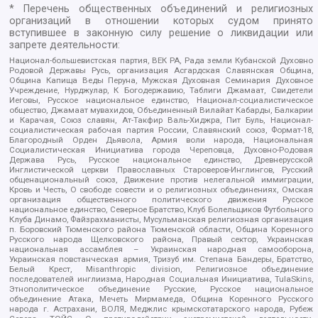
* Перечень общественных объединений и религиозных
организаций в отношении которых судом принято
вступившее в законную силу решение о ликвидации или
запрете деятельности:
Национал-большевистская партия, ВЕК РА, Рада земли Кубанской Духовно
Родовой Державы Русь, организация Асгардская Славянская Община,
Община Капища Веды Перуна, Мужская Духовная Семинария Духовное
Учреждение, Нурджулар, К Богодержавию, Таблиги Джамаат, Свидетели
Иеговы, Русское национальное единство, Национал-социалистическое
общество, Джамаат мувахидов, Объединенный Вилайат Кабарды, Балкарии
и Карачая, Союз славян, Ат-Такфир Валь-Хиджра, Пит Буль, Национал-
социалистическая рабочая партия России, Славянский союз, Формат-18,
Благородный Орден Дьявола, Армия воли народа, Национальная
Социалистическая Инициатива города Череповца, Духовно-Родовая
Держава Русь, Русское национальное единство, Древнерусской
Инглистической церкви Православных Староверов-Инглингов, Русский
общенациональный союз, Движение против нелегальной иммиграции,
Кровь и Честь, О свободе совести и о религиозных объединениях, Омская
организация общественного политического движения Русское
национальное единство, Северное Братство, Клуб Болельщиков Футбольного
Клуба Динамо, Файзрахманисты, Мусульманская религиозная организация
п. Боровский Тюменского района Тюменской области, Община Коренного
Русского народа Щелковского района, Правый сектор, Украинская
национальная ассамблея – Украинская народная самооборона,
Украинская повстанческая армия, Тризуб им. Степана Бандеры, Братство,
Белый Крест, Misanthropic division, Религиозное объединение
последователей инглиизма, Народная Социальная Инициатива, TulaSkins,
Этнополитическое объединение Русские, Русское национальное
объединение Атака, Мечеть Мирмамеда, Община Коренного Русского
народа г. Астрахани, ВОЛЯ, Меджлис крымскотатарского народа, Рубеж