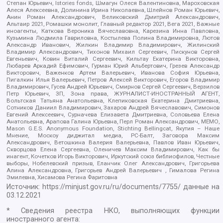
Степан Юрьевич, Istories fonds, Шмагун Олеся Валентиновна, Мароховская
Алеся Алексеевна, Долинина Ирина Николаевна, Шлейнов Роман Юрьевич,
Анин Роман Александрович, Великовский Дмитрий Александрович,
Альтаир 2021, Ромашки монолит, Главный редактор 2021, Вега 2021, Важные
иноагенты, Каткова Вероника Вячеславовна, Карезина Инна Павловна,
Кузьмина Людмила Гавриловна, Костылева Полина Владимировна, Лютов
Александр Иванович, Жилкин Владимир Владимирович, Жилинский
Владимир Александрович, Тихонов Михаил Сергеевич, Пискунов Сергей
Евгеньевич, Ковин Виталий Сергеевич, Кильтау Екатерина Викторовна,
Любарев Аркадий Ефимович, Гурман Юрий Альбертович, Грезев Александр
Викторович, Важенков Артем Валерьевич, Иванова София Юрьевна,
Пигалкин Илья Валерьевич, Петров Алексей Викторович, Егоров Владимир
Владимирович, Гусев Андрей Юрьевич, Смирнов Сергей Сергеевич, Верзилов
Петр Юрьевич, ЗП, Зона права, ЖУРНАЛИСТ-ИНОСТРАННЫЙ АГЕНТ,
Вольтская Татьяна Анатольевна, Клепиковская Екатерина Дмитриевна,
Сотников Даниил Владимирович, Захаров Андрей Вячеславович, Симонов
Евгений Алексеевич, Сурначева Елизавета Дмитриевна, Соловьева Елена
Анатольевна, Арапова Галина Юрьевна, Перл Роман Александрович, МЕМО,
Mason G.E.S. Anonymous Foundation, Stichting Bellingcat, Якутия – Наше
Мнение, Москоу диджитал медиа, РС-Балт, Заговора Максим
Александрович, Ветошкина Валерия Валерьевна, Павлов Иван Юрьевич,
Скворцова Елена Сергеевна, Оленичев Максим Владимирович, Как бы
инагент, Кочетков Игорь Викторович, Иркутский союз библиофилов, Честные
выборы, Нобелевский призыв, Еланчик Олег Александрович, Григорьева
Алина Александровна, Григорьев Андрей Валерьевич , Гималова Регина
Эмилевна, Хисамова Регина Фаритовна
Источник:
https://minjust.gov.ru/ru/documents/7755/
данные на
03.12.2021
* Сведения реестра НКО, выполняющих функции
иностранного агента: