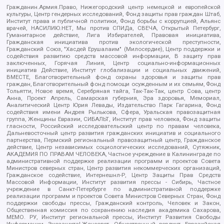
Гражданин.Армия.Право, Нижегородский центр немецкой и европейской
культуры, Центр гендерных исследований, Фонд защиты прав граждан Штаб,
Институт права и публичной политики, Фонд борьбы с коррупцией, Альянс
врачей, НАСИЛИЮ.НЕТ, Мы против СПИДа, СВЕЧА, Открытый Петербург,
Гуманитарное действие, Лига Избирателей, Правовая инициатива,
Гражданская инициатива против экологической преступности,
Гражданский Союз, "Хасдей Ерушалаим" (Милосердие), Центр поддержки и
содействия развитию средств массовой информации, В защиту прав
заключенных, Горячая Линия, Центр социально-информационных
инициатив Действие, Институт глобализации и социальных движений,
ВМЕСТЕ, Благотворительный фонд охраны здоровья и защиты прав
граждан, Благотворительный фонд помощи осужденным и их семьям, Фонд
Тольятти, Новое время, Серебряная тайга, Так-Так-Так, центр Сова, центр
Анна, Проект Апрель, Самарская губерния, Эра здоровья, Мемориал,
Аналитический Центр Юрия Левады, Издательство Парк Гагарина, Фонд
содействия имени Андрея Рылькова, Сфера, Уральская правозащитная
группа, Женщины Евразии, СИБАЛЬТ, Институт прав человека, Фонд защиты
гласности, Российский исследовательский центр по правам человека,
Дальневосточный центр развития гражданских инициатив и социального
партнерства, Пермский региональный правозащитный центр, Гражданское
действие, Центр независимых социологических исследований, Сутяжник,
АКАДЕМИЯ ПО ПРАВАМ ЧЕЛОВЕКА, Частное учреждение в Калининграде по
административной поддержке реализации программ и проектов Совета
Министров северных стран, Центр развития некоммерческих организаций,
Гражданское содействие, Интернешнл-Р, Центр Защиты Прав Средств
Массовой Информации, Институт развития прессы - Сибирь, Частное
учреждение в Санкт-Петербурге по административной поддержке
реализации программ и проектов Совета Министров Северных Стран, Фонд
поддержки свободы прессы, Гражданский контроль, Человек и Закон,
Общественная комиссия по сохранению наследия академика Сахарова,
МЕМО. РУ, Институт региональной прессы, Институт Развития Свободы