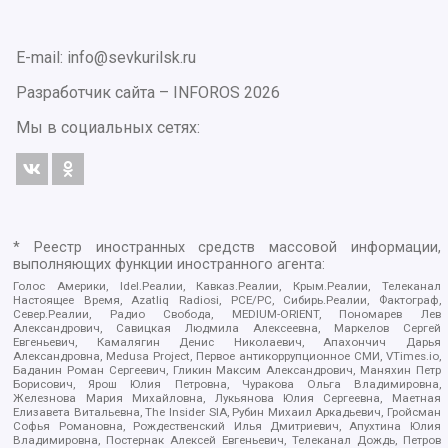
E-mail: info@sevkurilsk.ru
Разработчик сайта –
INFOROS
2026
Мы в социальных сетях:
* Реестр иностранных средств массовой информации,
выполняющих функции иностранного агента:
Голос Америки, Idel.Реалии, Кавказ.Реалии, Крым.Реалии, Телеканал
Настоящее Время, Azatliq Radiosi, PCE/PC, Сибирь.Реалии, Фактограф,
Север.Реалии, Радио Свобода, MEDIUM-ORIENT, Пономарев Лев
Александрович, Савицкая Людмила Алексеевна, Маркелов Сергей
Евгеньевич, Камалягин Денис Николаевич, Апахончич Дарья
Александровна, Medusa Project, Первое антикоррупционное СМИ, VTimes.io,
Баданин Роман Сергеевич, Гликин Максим Александрович, Маняхин Петр
Борисович, Ярош Юлия Петровна, Чуракова Ольга Владимировна,
Железнова Мария Михайловна, Лукьянова Юлия Сергеевна, Маетная
Елизавета Витальевна, The Insider SIA, Рубин Михаил Аркадьевич, Гройсман
Софья Романовна, Рождественский Илья Дмитриевич, Апухтина Юлия
Владимировна, Постернак Алексей Евгеньевич, Телеканал Дождь, Петров