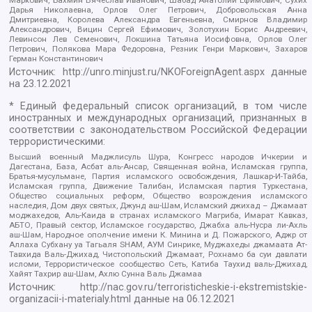
Маркович, Бахмин Вячеслав Иванович, Шабад Анатолий Ефимович, Сухих
Дарья Николаевна, Орлов Олег Петрович, Добровольская Анна
Дмитриевна, Королева Александра Евгеньевна, Смирнов Владимир
Александрович, Вицин Сергей Ефимович, Золотухин Борис Андреевич,
Левинсон Лев Семенович, Локшина Татьяна Иосифовна, Орлов Олег
Петрович, Полякова Мара Федоровна, Резник Генри Маркович, Захаров
Герман Константинович
Источник:
http://unro.minjust.ru/NKOForeignAgent.aspx
данные
на
23.12.2021
* Единый федеральный список организаций, в том числе
иностранных и международных организаций, признанных в
соответствии с законодательством Российской Федерации
террористическими:
Высший военный Маджлисуль Шура, Конгресс народов Ичкерии и
Дагестана, База, Асбат аль-Ансар, Священная война, Исламская группа,
Братья-мусульмане, Партия исламского освобождения, Лашкар-И-Тайба,
Исламская группа, Движение Талибан, Исламская партия Туркестана,
Общество социальных реформ, Общество возрождения исламского
наследия, Дом двух святых, Джунд аш-Шам, Исламский джихад – Джамаат
моджахедов, Аль-Каида в странах исламского Магриба, Имарат Кавказ,
АБТО, Правый сектор, Исламское государство, Джабха аль-Нусра ли-Ахль
аш-Шам, Народное ополчение имени К. Минина и Д. Пожарского, Аджр от
Аллаха Субхану уа Тагьаля SHAM, АУМ Синрике, Муджахеды джамаата Ат-
Тавхида Валь-Джихад, Чистопольский Джамаат, Рохнамо ба суи давлати
исломи, Террористическое сообщество Сеть, Катиба Таухид валь-Джихад,
Хайят Тахрир аш-Шам, Ахлю Сунна Валь Джамаа
Источник:
http://nac.gov.ru/terroristicheskie-i-ekstremistskie-
organizacii-i-materialy.html
данные на
06.12.2021