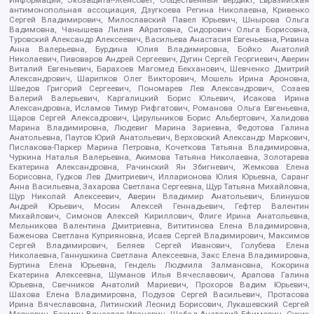
Информации, Экозащита!-Женсовет, Общественный вердикт, Евразийская
антимонопольная ассоциация, Дзугкоева Регина Николаевна, Кривенко
Сергей Владимирович, Милославский Павел Юрьевич, Шнырова Ольга
Вадимовна, Чанышева Лилия Айратовна, Сидорович Ольга Борисовна,
Туровский Александр Алексеевич, Васильева Анастасия Евгеньевна, Ривина
Анна Валерьевна, Бурдина Юлия Владимировна, Бойко Анатолий
Николаевич, Пивоваров Андрей Сергеевич, Дугин Сергей Георгиевич, Аверин
Виталий Евгеньевич, Барахоев Магомед Бекханович, Шевченко Дмитрий
Александрович, Шарипков Олег Викторович, Мошель Ирина Ароновна,
Шведов Григорий Сергеевич, Пономарев Лев Александрович, Созаев
Валерий Валерьевич, Каргалицкий Борис Юльевич, Исакова Ирина
Александровна, Исламов Тимур Рифгатович, Романова Ольга Евгеньевна,
Щаров Сергей Алексадрович, Цирульников Борис Альбертович, Халидова
Марина Владимировна, Людевиг Марина Зариевна, Федотова Галина
Анатольевна, Паутов Юрий Анатольевич, Верховский Александр Маркович,
Пислакова-Паркер Марина Петровна, Кочеткова Татьяна Владимировна,
Чуркина Наталья Валерьевна, Акимова Татьяна Николаевна, Золотарева
Екатерина Александровна, Рачинский Ян Збигневич, Жемкова Елена
Борисовна, Гудков Лев Дмитриевич, Илларионова Юлия Юрьевна, Саранг
Анна Васильевна, Захарова Светлана Сергеевна, Щур Татьяна Михайловна,
Щур Николай Алексеевич, Аверин Владимир Анатольевич, Блинушов
Андрей Юрьевич, Мосин Алексей Геннадьевич, Гефтер Валентин
Михайлович, Симонов Алексей Кириллович, Флиге Ирина Анатольевна,
Мельникова Валентина Дмитриевна, Вититинова Елена Владимировна,
Баженова Светлана Куприяновна, Исаев Сергей Владимирович, Максимов
Сергей Владимирович, Беляев Сергей Иванович, Голубева Елена
Николаевна, Ганнушкина Светлана Алексеевна, Закс Елена Владимировна,
Буртина Елена Юрьевна, Гендель Людмила Залмановна, Кокорина
Екатерина Алексеевна, Шуманов Илья Вячеславович, Арапова Галина
Юрьевна, Свечников Анатолий Мариевич, Прохоров Вадим Юрьевич,
Шахова Елена Владимировна, Подузов Сергей Васильевич, Протасова
Ирина Вячеславовна, Литинский Леонид Борисович, Лукашевский Сергей