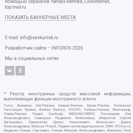
помощью сервисов Yandex.Metrika, LiveInternet,
top.mail.ru
ПОКАЗАТЬ БАННЕРНЫЕ МЕСТА
E-mail: info@sevkurilsk.ru
Разработчик сайта –
INFOROS
2026
Мы в социальных сетях:
* Реестр иностранных средств массовой информации,
выполняющих функции иностранного агента:
Голос Америки, Idel.Реалии, Кавказ.Реалии, Крым.Реалии, Телеканал
Настоящее Время, Azatliq Radiosi, PCE/PC, Сибирь.Реалии, Фактограф,
Север.Реалии, Радио Свобода, MEDIUM-ORIENT, Пономарев Лев
Александрович, Савицкая Людмила Алексеевна, Маркелов Сергей
Евгеньевич, Камалягин Денис Николаевич, Апахончич Дарья
Александровна, Medusa Project, Первое антикоррупционное СМИ, VTimes.io,
Баданин Роман Сергеевич, Гликин Максим Александрович, Маняхин Петр