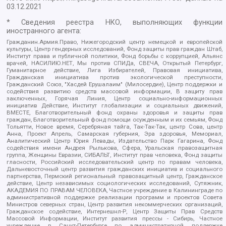
03.12.2021
* Сведения реестра НКО, выполняющих функции
иностранного агента:
Гражданин.Армия.Право, Нижегородский центр немецкой и европейской
культуры, Центр гендерных исследований, Фонд защиты прав граждан Штаб,
Институт права и публичной политики, Фонд борьбы с коррупцией, Альянс
врачей, НАСИЛИЮ.НЕТ, Мы против СПИДа, СВЕЧА, Открытый Петербург,
Гуманитарное действие, Лига Избирателей, Правовая инициатива,
Гражданская инициатива против экологической преступности,
Гражданский Союз, "Хасдей Ерушалаим" (Милосердие), Центр поддержки и
содействия развитию средств массовой информации, В защиту прав
заключенных, Горячая Линия, Центр социально-информационных
инициатив Действие, Институт глобализации и социальных движений,
ВМЕСТЕ, Благотворительный фонд охраны здоровья и защиты прав
граждан, Благотворительный фонд помощи осужденным и их семьям, Фонд
Тольятти, Новое время, Серебряная тайга, Так-Так-Так, центр Сова, центр
Анна, Проект Апрель, Самарская губерния, Эра здоровья, Мемориал,
Аналитический Центр Юрия Левады, Издательство Парк Гагарина, Фонд
содействия имени Андрея Рылькова, Сфера, Уральская правозащитная
группа, Женщины Евразии, СИБАЛЬТ, Институт прав человека, Фонд защиты
гласности, Российский исследовательский центр по правам человека,
Дальневосточный центр развития гражданских инициатив и социального
партнерства, Пермский региональный правозащитный центр, Гражданское
действие, Центр независимых социологических исследований, Сутяжник,
АКАДЕМИЯ ПО ПРАВАМ ЧЕЛОВЕКА, Частное учреждение в Калининграде по
административной поддержке реализации программ и проектов Совета
Министров северных стран, Центр развития некоммерческих организаций,
Гражданское содействие, Интернешнл-Р, Центр Защиты Прав Средств
Массовой Информации, Институт развития прессы - Сибирь, Частное
учреждение в Санкт-Петербурге по административной поддержке