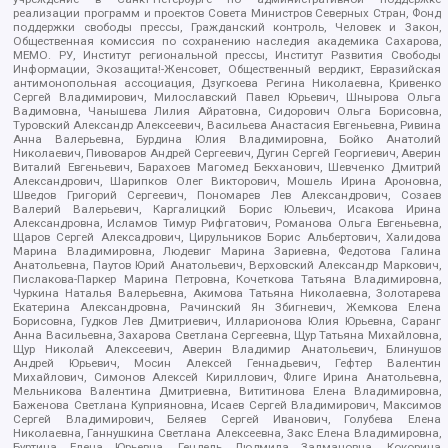
реализации программ и проектов Совета Министров Северных Стран, Фонд
поддержки свободы прессы, Гражданский контроль, Человек и Закон,
Общественная комиссия по сохранению наследия академика Сахарова,
МЕМО. РУ, Институт региональной прессы, Институт Развития Свободы
Информации, Экозащита!-Женсовет, Общественный вердикт, Евразийская
антимонопольная ассоциация, Дзугкоева Регина Николаевна, Кривенко
Сергей Владимирович, Милославский Павел Юрьевич, Шнырова Ольга
Вадимовна, Чанышева Лилия Айратовна, Сидорович Ольга Борисовна,
Туровский Александр Алексеевич, Васильева Анастасия Евгеньевна, Ривина
Анна Валерьевна, Бурдина Юлия Владимировна, Бойко Анатолий
Николаевич, Пивоваров Андрей Сергеевич, Дугин Сергей Георгиевич, Аверин
Виталий Евгеньевич, Барахоев Магомед Бекханович, Шевченко Дмитрий
Александрович, Шарипков Олег Викторович, Мошель Ирина Ароновна,
Шведов Григорий Сергеевич, Пономарев Лев Александрович, Созаев
Валерий Валерьевич, Каргалицкий Борис Юльевич, Исакова Ирина
Александровна, Исламов Тимур Рифгатович, Романова Ольга Евгеньевна,
Щаров Сергей Алексадрович, Цирульников Борис Альбертович, Халидова
Марина Владимировна, Людевиг Марина Зариевна, Федотова Галина
Анатольевна, Паутов Юрий Анатольевич, Верховский Александр Маркович,
Пислакова-Паркер Марина Петровна, Кочеткова Татьяна Владимировна,
Чуркина Наталья Валерьевна, Акимова Татьяна Николаевна, Золотарева
Екатерина Александровна, Рачинский Ян Збигневич, Жемкова Елена
Борисовна, Гудков Лев Дмитриевич, Илларионова Юлия Юрьевна, Саранг
Анна Васильевна, Захарова Светлана Сергеевна, Щур Татьяна Михайловна,
Щур Николай Алексеевич, Аверин Владимир Анатольевич, Блинушов
Андрей Юрьевич, Мосин Алексей Геннадьевич, Гефтер Валентин
Михайлович, Симонов Алексей Кириллович, Флиге Ирина Анатольевна,
Мельникова Валентина Дмитриевна, Вититинова Елена Владимировна,
Баженова Светлана Куприяновна, Исаев Сергей Владимирович, Максимов
Сергей Владимирович, Беляев Сергей Иванович, Голубева Елена
Николаевна, Ганнушкина Светлана Алексеевна, Закс Елена Владимировна,
Буртина Елена Юрьевна, Гендель Людмила Залмановна, Кокорина