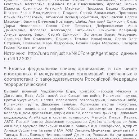
Екатерина Алексеевна, Шуманов Илья Вячеславович, Арапова Галина
Юрьевна, Свечников Анатолий Мариевич, Прохоров Вадим Юрьевич,
Шахова Елена Владимировна, Подузов Сергей Васильевич, Протасова
Ирина Вячеславовна, Литинский Леонид Борисович, Лукашевский Сергей
Маркович, Бахмин Вячеслав Иванович, Шабад Анатолий Ефимович, Сухих
Дарья Николаевна, Орлов Олег Петрович, Добровольская Анна
Дмитриевна, Королева Александра Евгеньевна, Смирнов Владимир
Александрович, Вицин Сергей Ефимович, Золотухин Борис Андреевич,
Левинсон Лев Семенович, Локшина Татьяна Иосифовна, Орлов Олег
Петрович, Полякова Мара Федоровна, Резник Генри Маркович, Захаров
Герман Константинович
Источник:
http://unro.minjust.ru/NKOForeignAgent.aspx
данные
на
23.12.2021
* Единый федеральный список организаций, в том числе
иностранных и международных организаций, признанных в
соответствии с законодательством Российской Федерации
террористическими:
Высший военный Маджлисуль Шура, Конгресс народов Ичкерии и
Дагестана, База, Асбат аль-Ансар, Священная война, Исламская группа,
Братья-мусульмане, Партия исламского освобождения, Лашкар-И-Тайба,
Исламская группа, Движение Талибан, Исламская партия Туркестана,
Общество социальных реформ, Общество возрождения исламского
наследия, Дом двух святых, Джунд аш-Шам, Исламский джихад – Джамаат
моджахедов, Аль-Каида в странах исламского Магриба, Имарат Кавказ,
АБТО, Правый сектор, Исламское государство, Джабха аль-Нусра ли-Ахль
аш-Шам, Народное ополчение имени К. Минина и Д. Пожарского, Аджр от
Аллаха Субхану уа Тагьаля SHAM, АУМ Синрике, Муджахеды джамаата Ат-
Тавхида Валь-Джихад, Чистопольский Джамаат, Рохнамо ба суи давлати
исломи, Террористическое сообщество Сеть, Катиба Таухид валь-Джихад,