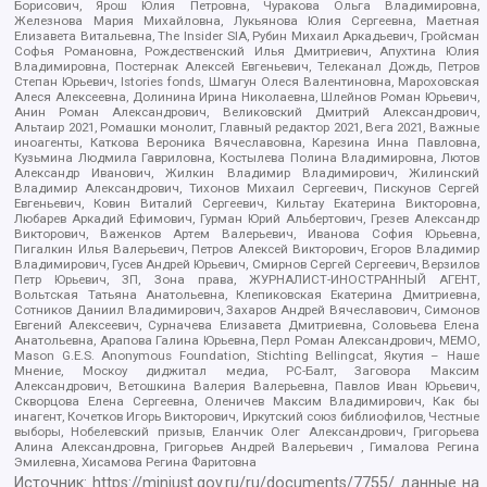
Борисович, Ярош Юлия Петровна, Чуракова Ольга Владимировна,
Железнова Мария Михайловна, Лукьянова Юлия Сергеевна, Маетная
Елизавета Витальевна, The Insider SIA, Рубин Михаил Аркадьевич, Гройсман
Софья Романовна, Рождественский Илья Дмитриевич, Апухтина Юлия
Владимировна, Постернак Алексей Евгеньевич, Телеканал Дождь, Петров
Степан Юрьевич, Istories fonds, Шмагун Олеся Валентиновна, Мароховская
Алеся Алексеевна, Долинина Ирина Николаевна, Шлейнов Роман Юрьевич,
Анин Роман Александрович, Великовский Дмитрий Александрович,
Альтаир 2021, Ромашки монолит, Главный редактор 2021, Вега 2021, Важные
иноагенты, Каткова Вероника Вячеславовна, Карезина Инна Павловна,
Кузьмина Людмила Гавриловна, Костылева Полина Владимировна, Лютов
Александр Иванович, Жилкин Владимир Владимирович, Жилинский
Владимир Александрович, Тихонов Михаил Сергеевич, Пискунов Сергей
Евгеньевич, Ковин Виталий Сергеевич, Кильтау Екатерина Викторовна,
Любарев Аркадий Ефимович, Гурман Юрий Альбертович, Грезев Александр
Викторович, Важенков Артем Валерьевич, Иванова София Юрьевна,
Пигалкин Илья Валерьевич, Петров Алексей Викторович, Егоров Владимир
Владимирович, Гусев Андрей Юрьевич, Смирнов Сергей Сергеевич, Верзилов
Петр Юрьевич, ЗП, Зона права, ЖУРНАЛИСТ-ИНОСТРАННЫЙ АГЕНТ,
Вольтская Татьяна Анатольевна, Клепиковская Екатерина Дмитриевна,
Сотников Даниил Владимирович, Захаров Андрей Вячеславович, Симонов
Евгений Алексеевич, Сурначева Елизавета Дмитриевна, Соловьева Елена
Анатольевна, Арапова Галина Юрьевна, Перл Роман Александрович, МЕМО,
Mason G.E.S. Anonymous Foundation, Stichting Bellingcat, Якутия – Наше
Мнение, Москоу диджитал медиа, РС-Балт, Заговора Максим
Александрович, Ветошкина Валерия Валерьевна, Павлов Иван Юрьевич,
Скворцова Елена Сергеевна, Оленичев Максим Владимирович, Как бы
инагент, Кочетков Игорь Викторович, Иркутский союз библиофилов, Честные
выборы, Нобелевский призыв, Еланчик Олег Александрович, Григорьева
Алина Александровна, Григорьев Андрей Валерьевич , Гималова Регина
Эмилевна, Хисамова Регина Фаритовна
Источник:
https://minjust.gov.ru/ru/documents/7755/
данные на