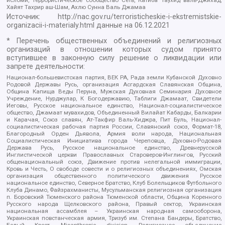
Хайят Тахрир аш-Шам, Ахлю Сунна Валь Джамаа
Источник:
http://nac.gov.ru/terroristicheskie-i-ekstremistskie-
organizacii-i-materialy.html
данные на
06.12.2021
* Перечень общественных объединений и религиозных
организаций в отношении которых судом принято
вступившее в законную силу решение о ликвидации или
запрете деятельности:
Национал-большевистская партия, ВЕК РА, Рада земли Кубанской Духовно
Родовой Державы Русь, организация Асгардская Славянская Община,
Община Капища Веды Перуна, Мужская Духовная Семинария Духовное
Учреждение, Нурджулар, К Богодержавию, Таблиги Джамаат, Свидетели
Иеговы, Русское национальное единство, Национал-социалистическое
общество, Джамаат мувахидов, Объединенный Вилайат Кабарды, Балкарии
и Карачая, Союз славян, Ат-Такфир Валь-Хиджра, Пит Буль, Национал-
социалистическая рабочая партия России, Славянский союз, Формат-18,
Благородный Орден Дьявола, Армия воли народа, Национальная
Социалистическая Инициатива города Череповца, Духовно-Родовая
Держава Русь, Русское национальное единство, Древнерусской
Инглистической церкви Православных Староверов-Инглингов, Русский
общенациональный союз, Движение против нелегальной иммиграции,
Кровь и Честь, О свободе совести и о религиозных объединениях, Омская
организация общественного политического движения Русское
национальное единство, Северное Братство, Клуб Болельщиков Футбольного
Клуба Динамо, Файзрахманисты, Мусульманская религиозная организация
п. Боровский Тюменского района Тюменской области, Община Коренного
Русского народа Щелковского района, Правый сектор, Украинская
национальная ассамблея – Украинская народная самооборона,
Украинская повстанческая армия, Тризуб им. Степана Бандеры, Братство,