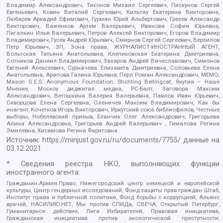
Владимир Александрович, Тихонов Михаил Сергеевич, Пискунов Сергей
Евгеньевич, Ковин Виталий Сергеевич, Кильтау Екатерина Викторовна,
Любарев Аркадий Ефимович, Гурман Юрий Альбертович, Грезев Александр
Викторович, Важенков Артем Валерьевич, Иванова София Юрьевна,
Пигалкин Илья Валерьевич, Петров Алексей Викторович, Егоров Владимир
Владимирович, Гусев Андрей Юрьевич, Смирнов Сергей Сергеевич, Верзилов
Петр Юрьевич, ЗП, Зона права, ЖУРНАЛИСТ-ИНОСТРАННЫЙ АГЕНТ,
Вольтская Татьяна Анатольевна, Клепиковская Екатерина Дмитриевна,
Сотников Даниил Владимирович, Захаров Андрей Вячеславович, Симонов
Евгений Алексеевич, Сурначева Елизавета Дмитриевна, Соловьева Елена
Анатольевна, Арапова Галина Юрьевна, Перл Роман Александрович, МЕМО,
Mason G.E.S. Anonymous Foundation, Stichting Bellingcat, Якутия – Наше
Мнение, Москоу диджитал медиа, РС-Балт, Заговора Максим
Александрович, Ветошкина Валерия Валерьевна, Павлов Иван Юрьевич,
Скворцова Елена Сергеевна, Оленичев Максим Владимирович, Как бы
инагент, Кочетков Игорь Викторович, Иркутский союз библиофилов, Честные
выборы, Нобелевский призыв, Еланчик Олег Александрович, Григорьева
Алина Александровна, Григорьев Андрей Валерьевич , Гималова Регина
Эмилевна, Хисамова Регина Фаритовна
Источник:
https://minjust.gov.ru/ru/documents/7755/
данные на
03.12.2021
* Сведения реестра НКО, выполняющих функции
иностранного агента:
Гражданин.Армия.Право, Нижегородский центр немецкой и европейской
культуры, Центр гендерных исследований, Фонд защиты прав граждан Штаб,
Институт права и публичной политики, Фонд борьбы с коррупцией, Альянс
врачей, НАСИЛИЮ.НЕТ, Мы против СПИДа, СВЕЧА, Открытый Петербург,
Гуманитарное действие, Лига Избирателей, Правовая инициатива,
Гражданская инициатива против экологической преступности,