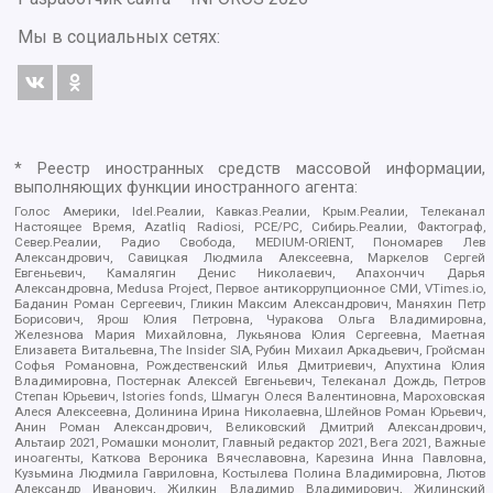
Мы в социальных сетях:
* Реестр иностранных средств массовой информации,
выполняющих функции иностранного агента:
Голос Америки, Idel.Реалии, Кавказ.Реалии, Крым.Реалии, Телеканал
Настоящее Время, Azatliq Radiosi, PCE/PC, Сибирь.Реалии, Фактограф,
Север.Реалии, Радио Свобода, MEDIUM-ORIENT, Пономарев Лев
Александрович, Савицкая Людмила Алексеевна, Маркелов Сергей
Евгеньевич, Камалягин Денис Николаевич, Апахончич Дарья
Александровна, Medusa Project, Первое антикоррупционное СМИ, VTimes.io,
Баданин Роман Сергеевич, Гликин Максим Александрович, Маняхин Петр
Борисович, Ярош Юлия Петровна, Чуракова Ольга Владимировна,
Железнова Мария Михайловна, Лукьянова Юлия Сергеевна, Маетная
Елизавета Витальевна, The Insider SIA, Рубин Михаил Аркадьевич, Гройсман
Софья Романовна, Рождественский Илья Дмитриевич, Апухтина Юлия
Владимировна, Постернак Алексей Евгеньевич, Телеканал Дождь, Петров
Степан Юрьевич, Istories fonds, Шмагун Олеся Валентиновна, Мароховская
Алеся Алексеевна, Долинина Ирина Николаевна, Шлейнов Роман Юрьевич,
Анин Роман Александрович, Великовский Дмитрий Александрович,
Альтаир 2021, Ромашки монолит, Главный редактор 2021, Вега 2021, Важные
иноагенты, Каткова Вероника Вячеславовна, Карезина Инна Павловна,
Кузьмина Людмила Гавриловна, Костылева Полина Владимировна, Лютов
Александр Иванович, Жилкин Владимир Владимирович, Жилинский