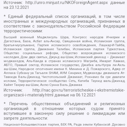
Источник:
http://unro.minjust.ru/NKOForeignAgent.aspx
данные
на
23.12.2021
* Единый федеральный список организаций, в том числе
иностранных и международных организаций, признанных в
соответствии с законодательством Российской Федерации
террористическими:
Высший военный Маджлисуль Шура, Конгресс народов Ичкерии и
Дагестана, База, Асбат аль-Ансар, Священная война, Исламская группа,
Братья-мусульмане, Партия исламского освобождения, Лашкар-И-Тайба,
Исламская группа, Движение Талибан, Исламская партия Туркестана,
Общество социальных реформ, Общество возрождения исламского
наследия, Дом двух святых, Джунд аш-Шам, Исламский джихад – Джамаат
моджахедов, Аль-Каида в странах исламского Магриба, Имарат Кавказ,
АБТО, Правый сектор, Исламское государство, Джабха аль-Нусра ли-Ахль
аш-Шам, Народное ополчение имени К. Минина и Д. Пожарского, Аджр от
Аллаха Субхану уа Тагьаля SHAM, АУМ Синрике, Муджахеды джамаата Ат-
Тавхида Валь-Джихад, Чистопольский Джамаат, Рохнамо ба суи давлати
исломи, Террористическое сообщество Сеть, Катиба Таухид валь-Джихад,
Хайят Тахрир аш-Шам, Ахлю Сунна Валь Джамаа
Источник:
http://nac.gov.ru/terroristicheskie-i-ekstremistskie-
organizacii-i-materialy.html
данные на
06.12.2021
* Перечень общественных объединений и религиозных
организаций в отношении которых судом принято
вступившее в законную силу решение о ликвидации или
запрете деятельности:
Национал-большевистская партия, ВЕК РА, Рада земли Кубанской Духовно