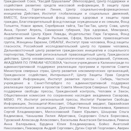
Гражданский Союз, "Хасдей Ерушалаим" (Милосердие), Центр поддержки и
содействия развитию средств массовой информации, В защиту прав
заключенных, Горячая Линия, Центр социально-информационных
инициатив Действие, Институт глобализации и социальных движений,
ВМЕСТЕ, Благотворительный фонд охраны здоровья и защиты прав
граждан, Благотворительный фонд помощи осужденным и их семьям, Фонд
Тольятти, Новое время, Серебряная тайга, Так-Так-Так, центр Сова, центр
Анна, Проект Апрель, Самарская губерния, Эра здоровья, Мемориал,
Аналитический Центр Юрия Левады, Издательство Парк Гагарина, Фонд
содействия имени Андрея Рылькова, Сфера, Уральская правозащитная
группа, Женщины Евразии, СИБАЛЬТ, Институт прав человека, Фонд защиты
гласности, Российский исследовательский центр по правам человека,
Дальневосточный центр развития гражданских инициатив и социального
партнерства, Пермский региональный правозащитный центр, Гражданское
действие, Центр независимых социологических исследований, Сутяжник,
АКАДЕМИЯ ПО ПРАВАМ ЧЕЛОВЕКА, Частное учреждение в Калининграде по
административной поддержке реализации программ и проектов Совета
Министров северных стран, Центр развития некоммерческих организаций,
Гражданское содействие, Интернешнл-Р, Центр Защиты Прав Средств
Массовой Информации, Институт развития прессы - Сибирь, Частное
учреждение в Санкт-Петербурге по административной поддержке
реализации программ и проектов Совета Министров Северных Стран, Фонд
поддержки свободы прессы, Гражданский контроль, Человек и Закон,
Общественная комиссия по сохранению наследия академика Сахарова,
МЕМО. РУ, Институт региональной прессы, Институт Развития Свободы
Информации, Экозащита!-Женсовет, Общественный вердикт, Евразийская
антимонопольная ассоциация, Дзугкоева Регина Николаевна, Кривенко
Сергей Владимирович, Милославский Павел Юрьевич, Шнырова Ольга
Вадимовна, Чанышева Лилия Айратовна, Сидорович Ольга Борисовна,
Туровский Александр Алексеевич, Васильева Анастасия Евгеньевна, Ривина
Анна Валерьевна, Бурдина Юлия Владимировна, Бойко Анатолий
Николаевич, Пивоваров Андрей Сергеевич, Дугин Сергей Георгиевич, Аверин