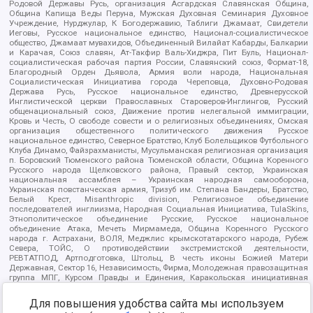
Родовой Державы Русь, организация Асгардская Славянская Община,
Община Капища Веды Перуна, Мужская Духовная Семинария Духовное
Учреждение, Нурджулар, К Богодержавию, Таблиги Джамаат, Свидетели
Иеговы, Русское национальное единство, Национал-социалистическое
общество, Джамаат мувахидов, Объединенный Вилайат Кабарды, Балкарии
и Карачая, Союз славян, Ат-Такфир Валь-Хиджра, Пит Буль, Национал-
социалистическая рабочая партия России, Славянский союз, Формат-18,
Благородный Орден Дьявола, Армия воли народа, Национальная
Социалистическая Инициатива города Череповца, Духовно-Родовая
Держава Русь, Русское национальное единство, Древнерусской
Инглистической церкви Православных Староверов-Инглингов, Русский
общенациональный союз, Движение против нелегальной иммиграции,
Кровь и Честь, О свободе совести и о религиозных объединениях, Омская
организация общественного политического движения Русское
национальное единство, Северное Братство, Клуб Болельщиков Футбольного
Клуба Динамо, Файзрахманисты, Мусульманская религиозная организация
п. Боровский Тюменского района Тюменской области, Община Коренного
Русского народа Щелковского района, Правый сектор, Украинская
национальная ассамблея – Украинская народная самооборона,
Украинская повстанческая армия, Тризуб им. Степана Бандеры, Братство,
Белый Крест, Misanthropic division, Религиозное объединение
последователей инглиизма, Народная Социальная Инициатива, TulaSkins,
Этнополитическое объединение Русские, Русское национальное
объединение Атака, Мечеть Мирмамеда, Община Коренного Русского
народа г. Астрахани, ВОЛЯ, Меджлис крымскотатарского народа, Рубеж
Севера, ТОЙС, О противодействии экстремистской деятельности,
РЕВТАТПОД, Артподготовка, Штольц, В честь иконы Божией Матери
Державная, Сектор 16, Независимость, Фирма, Молодежная правозащитная
группа МПГ, Курсом Правды и Единения, Каракольская инициативная
группа, Автоград Крю, Союз Славянских Сил Руси, Алля-Аят,
Благотворительный пансионат Ак Умут, Русская республика Русь,
Для повышения удобства сайта мы используем
Арестантское уголовное единство, Башкорт, Нация и свобода, W.H.С., Фалунь