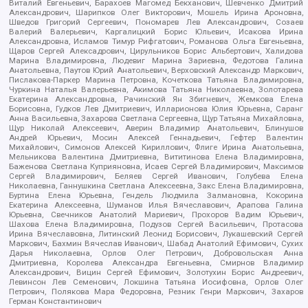
Виталий Евгеньевич, Барахоев Магомед Бекханович, Шевченко Дмитрий
Александрович, Шарипков Олег Викторович, Мошель Ирина Ароновна,
Шведов Григорий Сергеевич, Пономарев Лев Александрович, Созаев
Валерий Валерьевич, Каргалицкий Борис Юльевич, Исакова Ирина
Александровна, Исламов Тимур Рифгатович, Романова Ольга Евгеньевна,
Щаров Сергей Алексадрович, Цирульников Борис Альбертович, Халидова
Марина Владимировна, Людевиг Марина Зариевна, Федотова Галина
Анатольевна, Паутов Юрий Анатольевич, Верховский Александр Маркович,
Пислакова-Паркер Марина Петровна, Кочеткова Татьяна Владимировна,
Чуркина Наталья Валерьевна, Акимова Татьяна Николаевна, Золотарева
Екатерина Александровна, Рачинский Ян Збигневич, Жемкова Елена
Борисовна, Гудков Лев Дмитриевич, Илларионова Юлия Юрьевна, Саранг
Анна Васильевна, Захарова Светлана Сергеевна, Щур Татьяна Михайловна,
Щур Николай Алексеевич, Аверин Владимир Анатольевич, Блинушов
Андрей Юрьевич, Мосин Алексей Геннадьевич, Гефтер Валентин
Михайлович, Симонов Алексей Кириллович, Флиге Ирина Анатольевна,
Мельникова Валентина Дмитриевна, Вититинова Елена Владимировна,
Баженова Светлана Куприяновна, Исаев Сергей Владимирович, Максимов
Сергей Владимирович, Беляев Сергей Иванович, Голубева Елена
Николаевна, Ганнушкина Светлана Алексеевна, Закс Елена Владимировна,
Буртина Елена Юрьевна, Гендель Людмила Залмановна, Кокорина
Екатерина Алексеевна, Шуманов Илья Вячеславович, Арапова Галина
Юрьевна, Свечников Анатолий Мариевич, Прохоров Вадим Юрьевич,
Шахова Елена Владимировна, Подузов Сергей Васильевич, Протасова
Ирина Вячеславовна, Литинский Леонид Борисович, Лукашевский Сергей
Маркович, Бахмин Вячеслав Иванович, Шабад Анатолий Ефимович, Сухих
Дарья Николаевна, Орлов Олег Петрович, Добровольская Анна
Дмитриевна, Королева Александра Евгеньевна, Смирнов Владимир
Александрович, Вицин Сергей Ефимович, Золотухин Борис Андреевич,
Левинсон Лев Семенович, Локшина Татьяна Иосифовна, Орлов Олег
Петрович, Полякова Мара Федоровна, Резник Генри Маркович, Захаров
Герман Константинович