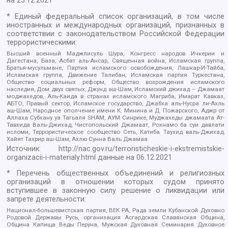
на
23.12.2021
* Единый федеральный список организаций, в том числе
иностранных и международных организаций, признанных в
соответствии с законодательством Российской Федерации
террористическими:
Высший военный Маджлисуль Шура, Конгресс народов Ичкерии и
Дагестана, База, Асбат аль-Ансар, Священная война, Исламская группа,
Братья-мусульмане, Партия исламского освобождения, Лашкар-И-Тайба,
Исламская группа, Движение Талибан, Исламская партия Туркестана,
Общество социальных реформ, Общество возрождения исламского
наследия, Дом двух святых, Джунд аш-Шам, Исламский джихад – Джамаат
моджахедов, Аль-Каида в странах исламского Магриба, Имарат Кавказ,
АБТО, Правый сектор, Исламское государство, Джабха аль-Нусра ли-Ахль
аш-Шам, Народное ополчение имени К. Минина и Д. Пожарского, Аджр от
Аллаха Субхану уа Тагьаля SHAM, АУМ Синрике, Муджахеды джамаата Ат-
Тавхида Валь-Джихад, Чистопольский Джамаат, Рохнамо ба суи давлати
исломи, Террористическое сообщество Сеть, Катиба Таухид валь-Джихад,
Хайят Тахрир аш-Шам, Ахлю Сунна Валь Джамаа
Источник:
http://nac.gov.ru/terroristicheskie-i-ekstremistskie-
organizacii-i-materialy.html
данные на
06.12.2021
* Перечень общественных объединений и религиозных
организаций в отношении которых судом принято
вступившее в законную силу решение о ликвидации или
запрете деятельности:
Национал-большевистская партия, ВЕК РА, Рада земли Кубанской Духовно
Родовой Державы Русь, организация Асгардская Славянская Община,
Община Капища Веды Перуна, Мужская Духовная Семинария Духовное