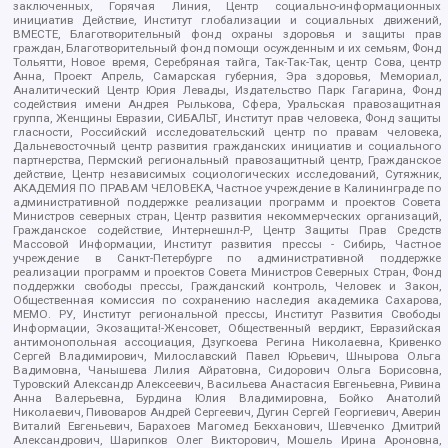
заключенных, Горячая Линия, Центр социально-информационных
инициатив Действие, Институт глобализации и социальных движений,
ВМЕСТЕ, Благотворительный фонд охраны здоровья и защиты прав
граждан, Благотворительный фонд помощи осужденным и их семьям, Фонд
Тольятти, Новое время, Серебряная тайга, Так-Так-Так, центр Сова, центр
Анна, Проект Апрель, Самарская губерния, Эра здоровья, Мемориал,
Аналитический Центр Юрия Левады, Издательство Парк Гагарина, Фонд
содействия имени Андрея Рылькова, Сфера, Уральская правозащитная
группа, Женщины Евразии, СИБАЛЬТ, Институт прав человека, Фонд защиты
гласности, Российский исследовательский центр по правам человека,
Дальневосточный центр развития гражданских инициатив и социального
партнерства, Пермский региональный правозащитный центр, Гражданское
действие, Центр независимых социологических исследований, Сутяжник,
АКАДЕМИЯ ПО ПРАВАМ ЧЕЛОВЕКА, Частное учреждение в Калининграде по
административной поддержке реализации программ и проектов Совета
Министров северных стран, Центр развития некоммерческих организаций,
Гражданское содействие, Интернешнл-Р, Центр Защиты Прав Средств
Массовой Информации, Институт развития прессы - Сибирь, Частное
учреждение в Санкт-Петербурге по административной поддержке
реализации программ и проектов Совета Министров Северных Стран, Фонд
поддержки свободы прессы, Гражданский контроль, Человек и Закон,
Общественная комиссия по сохранению наследия академика Сахарова,
МЕМО. РУ, Институт региональной прессы, Институт Развития Свободы
Информации, Экозащита!-Женсовет, Общественный вердикт, Евразийская
антимонопольная ассоциация, Дзугкоева Регина Николаевна, Кривенко
Сергей Владимирович, Милославский Павел Юрьевич, Шнырова Ольга
Вадимовна, Чанышева Лилия Айратовна, Сидорович Ольга Борисовна,
Туровский Александр Алексеевич, Васильева Анастасия Евгеньевна, Ривина
Анна Валерьевна, Бурдина Юлия Владимировна, Бойко Анатолий
Николаевич, Пивоваров Андрей Сергеевич, Дугин Сергей Георгиевич, Аверин
Виталий Евгеньевич, Барахоев Магомед Бекханович, Шевченко Дмитрий
Александрович, Шарипков Олег Викторович, Мошель Ирина Ароновна,