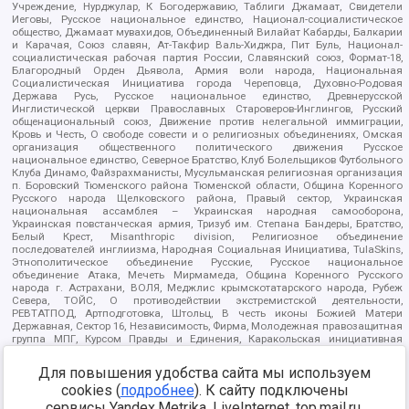
Учреждение, Нурджулар, К Богодержавию, Таблиги Джамаат, Свидетели
Иеговы, Русское национальное единство, Национал-социалистическое
общество, Джамаат мувахидов, Объединенный Вилайат Кабарды, Балкарии
и Карачая, Союз славян, Ат-Такфир Валь-Хиджра, Пит Буль, Национал-
социалистическая рабочая партия России, Славянский союз, Формат-18,
Благородный Орден Дьявола, Армия воли народа, Национальная
Социалистическая Инициатива города Череповца, Духовно-Родовая
Держава Русь, Русское национальное единство, Древнерусской
Инглистической церкви Православных Староверов-Инглингов, Русский
общенациональный союз, Движение против нелегальной иммиграции,
Кровь и Честь, О свободе совести и о религиозных объединениях, Омская
организация общественного политического движения Русское
национальное единство, Северное Братство, Клуб Болельщиков Футбольного
Клуба Динамо, Файзрахманисты, Мусульманская религиозная организация
п. Боровский Тюменского района Тюменской области, Община Коренного
Русского народа Щелковского района, Правый сектор, Украинская
национальная ассамблея – Украинская народная самооборона,
Украинская повстанческая армия, Тризуб им. Степана Бандеры, Братство,
Белый Крест, Misanthropic division, Религиозное объединение
последователей инглиизма, Народная Социальная Инициатива, TulaSkins,
Этнополитическое объединение Русские, Русское национальное
объединение Атака, Мечеть Мирмамеда, Община Коренного Русского
народа г. Астрахани, ВОЛЯ, Меджлис крымскотатарского народа, Рубеж
Севера, ТОЙС, О противодействии экстремистской деятельности,
РЕВТАТПОД, Артподготовка, Штольц, В честь иконы Божией Матери
Державная, Сектор 16, Независимость, Фирма, Молодежная правозащитная
группа МПГ, Курсом Правды и Единения, Каракольская инициативная
группа, Автоград Крю, Союз Славянских Сил Руси, Алля-Аят,
Благотворительный пансионат Ак Умут, Русская республика Русь,
Для повышения удобства сайта мы используем
Арестантское уголовное единство, Башкорт, Нация и свобода, W.H.С., Фалунь
cookies (
подробнее
). К сайту подключены
Дафа, Иртыш Ultras, Русский Патриотический клуб-Новокузнецк/РПК,
Сибирский державный союз, Фонд борьбы с коррупцией, Фонд защиты прав
сервисы Yandex.Metrika, LiveInternet, top.mail.ru,