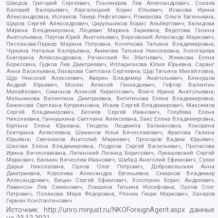
Шведов Григорий Сергеевич, Пономарев Лев Александрович, Созаев
Валерий Валерьевич, Каргалицкий Борис Юльевич, Исакова Ирина
Александровна, Исламов Тимур Рифгатович, Романова Ольга Евгеньевна,
Щаров Сергей Алексадрович, Цирульников Борис Альбертович, Халидова
Марина Владимировна, Людевиг Марина Зариевна, Федотова Галина
Анатольевна, Паутов Юрий Анатольевич, Верховский Александр Маркович,
Пислакова-Паркер Марина Петровна, Кочеткова Татьяна Владимировна,
Чуркина Наталья Валерьевна, Акимова Татьяна Николаевна, Золотарева
Екатерина Александровна, Рачинский Ян Збигневич, Жемкова Елена
Борисовна, Гудков Лев Дмитриевич, Илларионова Юлия Юрьевна, Саранг
Анна Васильевна, Захарова Светлана Сергеевна, Щур Татьяна Михайловна,
Щур Николай Алексеевич, Аверин Владимир Анатольевич, Блинушов
Андрей Юрьевич, Мосин Алексей Геннадьевич, Гефтер Валентин
Михайлович, Симонов Алексей Кириллович, Флиге Ирина Анатольевна,
Мельникова Валентина Дмитриевна, Вититинова Елена Владимировна,
Баженова Светлана Куприяновна, Исаев Сергей Владимирович, Максимов
Сергей Владимирович, Беляев Сергей Иванович, Голубева Елена
Николаевна, Ганнушкина Светлана Алексеевна, Закс Елена Владимировна,
Буртина Елена Юрьевна, Гендель Людмила Залмановна, Кокорина
Екатерина Алексеевна, Шуманов Илья Вячеславович, Арапова Галина
Юрьевна, Свечников Анатолий Мариевич, Прохоров Вадим Юрьевич,
Шахова Елена Владимировна, Подузов Сергей Васильевич, Протасова
Ирина Вячеславовна, Литинский Леонид Борисович, Лукашевский Сергей
Маркович, Бахмин Вячеслав Иванович, Шабад Анатолий Ефимович, Сухих
Дарья Николаевна, Орлов Олег Петрович, Добровольская Анна
Дмитриевна, Королева Александра Евгеньевна, Смирнов Владимир
Александрович, Вицин Сергей Ефимович, Золотухин Борис Андреевич,
Левинсон Лев Семенович, Локшина Татьяна Иосифовна, Орлов Олег
Петрович, Полякова Мара Федоровна, Резник Генри Маркович, Захаров
Герман Константинович
Источник:
http://unro.minjust.ru/NKOForeignAgent.aspx
данные