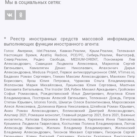
Мы в социальных сетях:
* Реестр иностранных средств массовой информации,
выполняющих функции иностранного агента:
Голос Америки, Idel.Реалии, Кавказ.Реалии, Крым.Реалии, Телеканал
Настоящее Время, Azatliq Radiosi, PCE/PC, Сибирь.Реалии, Фактограф,
Север.Реалии, Радио Свобода, MEDIUM-ORIENT, Пономарев Лев
Александрович, Савицкая Людмила Алексеевна, Маркелов Сергей
Евгеньевич, Камалягин Денис Николаевич, Апахончич Дарья
Александровна, Medusa Project, Первое антикоррупционное СМИ, VTimes.io,
Баданин Роман Сергеевич, Гликин Максим Александрович, Маняхин Петр
Борисович, Ярош Юлия Петровна, Чуракова Ольга Владимировна,
Железнова Мария Михайловна, Лукьянова Юлия Сергеевна, Маетная
Елизавета Витальевна, The Insider SIA, Рубин Михаил Аркадьевич, Гройсман
Софья Романовна, Рождественский Илья Дмитриевич, Апухтина Юлия
Владимировна, Постернак Алексей Евгеньевич, Телеканал Дождь, Петров
Степан Юрьевич, Istories fonds, Шмагун Олеся Валентиновна, Мароховская
Алеся Алексеевна, Долинина Ирина Николаевна, Шлейнов Роман Юрьевич,
Анин Роман Александрович, Великовский Дмитрий Александрович,
Альтаир 2021, Ромашки монолит, Главный редактор 2021, Вега 2021, Важные
иноагенты, Каткова Вероника Вячеславовна, Карезина Инна Павловна,
Кузьмина Людмила Гавриловна, Костылева Полина Владимировна, Лютов
Александр Иванович, Жилкин Владимир Владимирович, Жилинский
Владимир Александрович, Тихонов Михаил Сергеевич, Пискунов Сергей
Евгеньевич, Ковин Виталий Сергеевич, Кильтау Екатерина Викторовна,