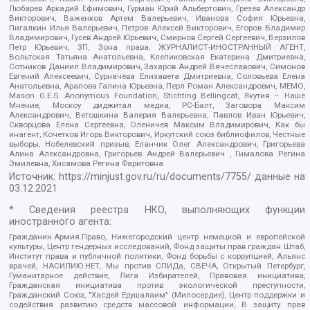
Любарев Аркадий Ефимович, Гурман Юрий Альбертович, Грезев Александр
Викторович, Важенков Артем Валерьевич, Иванова София Юрьевна,
Пигалкин Илья Валерьевич, Петров Алексей Викторович, Егоров Владимир
Владимирович, Гусев Андрей Юрьевич, Смирнов Сергей Сергеевич, Верзилов
Петр Юрьевич, ЗП, Зона права, ЖУРНАЛИСТ-ИНОСТРАННЫЙ АГЕНТ,
Вольтская Татьяна Анатольевна, Клепиковская Екатерина Дмитриевна,
Сотников Даниил Владимирович, Захаров Андрей Вячеславович, Симонов
Евгений Алексеевич, Сурначева Елизавета Дмитриевна, Соловьева Елена
Анатольевна, Арапова Галина Юрьевна, Перл Роман Александрович, МЕМО,
Mason G.E.S. Anonymous Foundation, Stichting Bellingcat, Якутия – Наше
Мнение, Москоу диджитал медиа, РС-Балт, Заговора Максим
Александрович, Ветошкина Валерия Валерьевна, Павлов Иван Юрьевич,
Скворцова Елена Сергеевна, Оленичев Максим Владимирович, Как бы
инагент, Кочетков Игорь Викторович, Иркутский союз библиофилов, Честные
выборы, Нобелевский призыв, Еланчик Олег Александрович, Григорьева
Алина Александровна, Григорьев Андрей Валерьевич , Гималова Регина
Эмилевна, Хисамова Регина Фаритовна
Источник:
https://minjust.gov.ru/ru/documents/7755/
данные на
03.12.2021
* Сведения реестра НКО, выполняющих функции
иностранного агента:
Гражданин.Армия.Право, Нижегородский центр немецкой и европейской
культуры, Центр гендерных исследований, Фонд защиты прав граждан Штаб,
Институт права и публичной политики, Фонд борьбы с коррупцией, Альянс
врачей, НАСИЛИЮ.НЕТ, Мы против СПИДа, СВЕЧА, Открытый Петербург,
Гуманитарное действие, Лига Избирателей, Правовая инициатива,
Гражданская инициатива против экологической преступности,
Гражданский Союз, "Хасдей Ерушалаим" (Милосердие), Центр поддержки и
содействия развитию средств массовой информации, В защиту прав