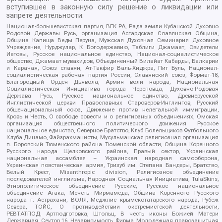
вступившее в законную силу решение о ликвидации или
запрете деятельности:
Национал-большевистская партия, ВЕК РА, Рада земли Кубанской Духовно
Родовой Державы Русь, организация Асгардская Славянская Община,
Община Капища Веды Перуна, Мужская Духовная Семинария Духовное
Учреждение, Нурджулар, К Богодержавию, Таблиги Джамаат, Свидетели
Иеговы, Русское национальное единство, Национал-социалистическое
общество, Джамаат мувахидов, Объединенный Вилайат Кабарды, Балкарии
и Карачая, Союз славян, Ат-Такфир Валь-Хиджра, Пит Буль, Национал-
социалистическая рабочая партия России, Славянский союз, Формат-18,
Благородный Орден Дьявола, Армия воли народа, Национальная
Социалистическая Инициатива города Череповца, Духовно-Родовая
Держава Русь, Русское национальное единство, Древнерусской
Инглистической церкви Православных Староверов-Инглингов, Русский
общенациональный союз, Движение против нелегальной иммиграции,
Кровь и Честь, О свободе совести и о религиозных объединениях, Омская
организация общественного политического движения Русское
национальное единство, Северное Братство, Клуб Болельщиков Футбольного
Клуба Динамо, Файзрахманисты, Мусульманская религиозная организация
п. Боровский Тюменского района Тюменской области, Община Коренного
Русского народа Щелковского района, Правый сектор, Украинская
национальная ассамблея – Украинская народная самооборона,
Украинская повстанческая армия, Тризуб им. Степана Бандеры, Братство,
Белый Крест, Misanthropic division, Религиозное объединение
последователей инглиизма, Народная Социальная Инициатива, TulaSkins,
Этнополитическое объединение Русские, Русское национальное
объединение Атака, Мечеть Мирмамеда, Община Коренного Русского
народа г. Астрахани, ВОЛЯ, Меджлис крымскотатарского народа, Рубеж
Севера, ТОЙС, О противодействии экстремистской деятельности,
РЕВТАТПОД, Артподготовка, Штольц, В честь иконы Божией Матери
Державная, Сектор 16, Независимость, Фирма, Молодежная правозащитная