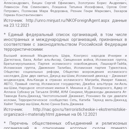
Александрович, Вицин Сергей Ефимович, Золотухин Борис Андреевич,
Левинсон Лев Семенович, Локшина Татьяна Иосифовна, Орлов Олег
Петрович, Полякова Мара Федоровна, Резник Генри Маркович, Захаров
Герман Константинович
Источник:
http://unro.minjust.ru/NKOForeignAgent.aspx
данные
на
23.12.2021
* Единый федеральный список организаций, в том числе
иностранных и международных организаций, признанных в
соответствии с законодательством Российской Федерации
террористическими:
Высший военный Маджлисуль Шура, Конгресс народов Ичкерии и
Дагестана, База, Асбат аль-Ансар, Священная война, Исламская группа,
Братья-мусульмане, Партия исламского освобождения, Лашкар-И-Тайба,
Исламская группа, Движение Талибан, Исламская партия Туркестана,
Общество социальных реформ, Общество возрождения исламского
наследия, Дом двух святых, Джунд аш-Шам, Исламский джихад – Джамаат
моджахедов, Аль-Каида в странах исламского Магриба, Имарат Кавказ,
АБТО, Правый сектор, Исламское государство, Джабха аль-Нусра ли-Ахль
аш-Шам, Народное ополчение имени К. Минина и Д. Пожарского, Аджр от
Аллаха Субхану уа Тагьаля SHAM, АУМ Синрике, Муджахеды джамаата Ат-
Тавхида Валь-Джихад, Чистопольский Джамаат, Рохнамо ба суи давлати
исломи, Террористическое сообщество Сеть, Катиба Таухид валь-Джихад,
Хайят Тахрир аш-Шам, Ахлю Сунна Валь Джамаа
Источник:
http://nac.gov.ru/terroristicheskie-i-ekstremistskie-
organizacii-i-materialy.html
данные на
06.12.2021
* Перечень общественных объединений и религиозных
организаций в отношении которых судом принято