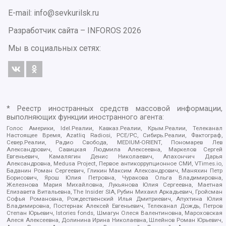
E-mail: info@sevkurilsk.ru
Разработчик сайта –
INFOROS
2026
Мы в социальных сетях:
* Реестр иностранных средств массовой информации,
выполняющих функции иностранного агента:
Голос Америки, Idel.Реалии, Кавказ.Реалии, Крым.Реалии, Телеканал
Настоящее Время, Azatliq Radiosi, PCE/PC, Сибирь.Реалии, Фактограф,
Север.Реалии, Радио Свобода, MEDIUM-ORIENT, Пономарев Лев
Александрович, Савицкая Людмила Алексеевна, Маркелов Сергей
Евгеньевич, Камалягин Денис Николаевич, Апахончич Дарья
Александровна, Medusa Project, Первое антикоррупционное СМИ, VTimes.io,
Баданин Роман Сергеевич, Гликин Максим Александрович, Маняхин Петр
Борисович, Ярош Юлия Петровна, Чуракова Ольга Владимировна,
Железнова Мария Михайловна, Лукьянова Юлия Сергеевна, Маетная
Елизавета Витальевна, The Insider SIA, Рубин Михаил Аркадьевич, Гройсман
Софья Романовна, Рождественский Илья Дмитриевич, Апухтина Юлия
Владимировна, Постернак Алексей Евгеньевич, Телеканал Дождь, Петров
Степан Юрьевич, Istories fonds, Шмагун Олеся Валентиновна, Мароховская
Алеся Алексеевна, Долинина Ирина Николаевна, Шлейнов Роман Юрьевич,