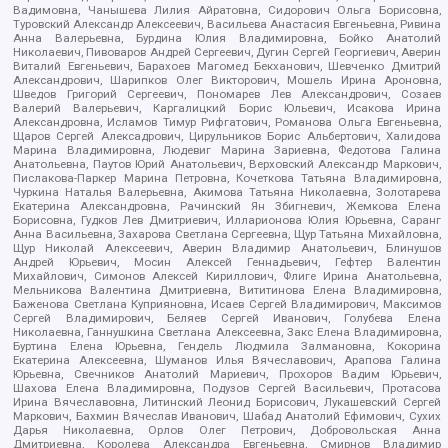
Вадимовна, Чанышева Лилия Айратовна, Сидорович Ольга Борисовна,
Туровский Александр Алексеевич, Васильева Анастасия Евгеньевна, Ривина
Анна Валерьевна, Бурдина Юлия Владимировна, Бойко Анатолий
Николаевич, Пивоваров Андрей Сергеевич, Дугин Сергей Георгиевич, Аверин
Виталий Евгеньевич, Барахоев Магомед Бекханович, Шевченко Дмитрий
Александрович, Шарипков Олег Викторович, Мошель Ирина Ароновна,
Шведов Григорий Сергеевич, Пономарев Лев Александрович, Созаев
Валерий Валерьевич, Каргалицкий Борис Юльевич, Исакова Ирина
Александровна, Исламов Тимур Рифгатович, Романова Ольга Евгеньевна,
Щаров Сергей Алексадрович, Цирульников Борис Альбертович, Халидова
Марина Владимировна, Людевиг Марина Зариевна, Федотова Галина
Анатольевна, Паутов Юрий Анатольевич, Верховский Александр Маркович,
Пислакова-Паркер Марина Петровна, Кочеткова Татьяна Владимировна,
Чуркина Наталья Валерьевна, Акимова Татьяна Николаевна, Золотарева
Екатерина Александровна, Рачинский Ян Збигневич, Жемкова Елена
Борисовна, Гудков Лев Дмитриевич, Илларионова Юлия Юрьевна, Саранг
Анна Васильевна, Захарова Светлана Сергеевна, Щур Татьяна Михайловна,
Щур Николай Алексеевич, Аверин Владимир Анатольевич, Блинушов
Андрей Юрьевич, Мосин Алексей Геннадьевич, Гефтер Валентин
Михайлович, Симонов Алексей Кириллович, Флиге Ирина Анатольевна,
Мельникова Валентина Дмитриевна, Вититинова Елена Владимировна,
Баженова Светлана Куприяновна, Исаев Сергей Владимирович, Максимов
Сергей Владимирович, Беляев Сергей Иванович, Голубева Елена
Николаевна, Ганнушкина Светлана Алексеевна, Закс Елена Владимировна,
Буртина Елена Юрьевна, Гендель Людмила Залмановна, Кокорина
Екатерина Алексеевна, Шуманов Илья Вячеславович, Арапова Галина
Юрьевна, Свечников Анатолий Мариевич, Прохоров Вадим Юрьевич,
Шахова Елена Владимировна, Подузов Сергей Васильевич, Протасова
Ирина Вячеславовна, Литинский Леонид Борисович, Лукашевский Сергей
Маркович, Бахмин Вячеслав Иванович, Шабад Анатолий Ефимович, Сухих
Дарья Николаевна, Орлов Олег Петрович, Добровольская Анна
Дмитриевна, Королева Александра Евгеньевна, Смирнов Владимир