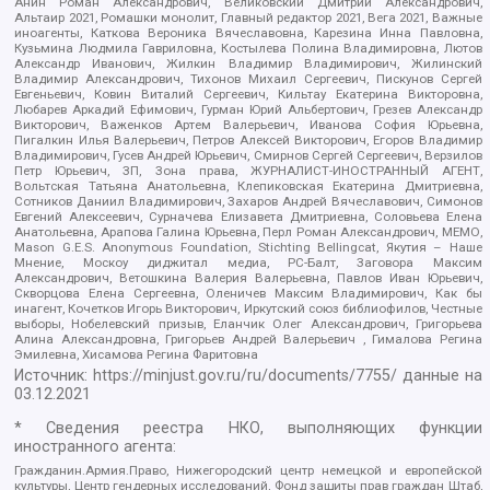
Анин Роман Александрович, Великовский Дмитрий Александрович,
Альтаир 2021, Ромашки монолит, Главный редактор 2021, Вега 2021, Важные
иноагенты, Каткова Вероника Вячеславовна, Карезина Инна Павловна,
Кузьмина Людмила Гавриловна, Костылева Полина Владимировна, Лютов
Александр Иванович, Жилкин Владимир Владимирович, Жилинский
Владимир Александрович, Тихонов Михаил Сергеевич, Пискунов Сергей
Евгеньевич, Ковин Виталий Сергеевич, Кильтау Екатерина Викторовна,
Любарев Аркадий Ефимович, Гурман Юрий Альбертович, Грезев Александр
Викторович, Важенков Артем Валерьевич, Иванова София Юрьевна,
Пигалкин Илья Валерьевич, Петров Алексей Викторович, Егоров Владимир
Владимирович, Гусев Андрей Юрьевич, Смирнов Сергей Сергеевич, Верзилов
Петр Юрьевич, ЗП, Зона права, ЖУРНАЛИСТ-ИНОСТРАННЫЙ АГЕНТ,
Вольтская Татьяна Анатольевна, Клепиковская Екатерина Дмитриевна,
Сотников Даниил Владимирович, Захаров Андрей Вячеславович, Симонов
Евгений Алексеевич, Сурначева Елизавета Дмитриевна, Соловьева Елена
Анатольевна, Арапова Галина Юрьевна, Перл Роман Александрович, МЕМО,
Mason G.E.S. Anonymous Foundation, Stichting Bellingcat, Якутия – Наше
Мнение, Москоу диджитал медиа, РС-Балт, Заговора Максим
Александрович, Ветошкина Валерия Валерьевна, Павлов Иван Юрьевич,
Скворцова Елена Сергеевна, Оленичев Максим Владимирович, Как бы
инагент, Кочетков Игорь Викторович, Иркутский союз библиофилов, Честные
выборы, Нобелевский призыв, Еланчик Олег Александрович, Григорьева
Алина Александровна, Григорьев Андрей Валерьевич , Гималова Регина
Эмилевна, Хисамова Регина Фаритовна
Источник:
https://minjust.gov.ru/ru/documents/7755/
данные на
03.12.2021
* Сведения реестра НКО, выполняющих функции
иностранного агента:
Гражданин.Армия.Право, Нижегородский центр немецкой и европейской
культуры, Центр гендерных исследований, Фонд защиты прав граждан Штаб,