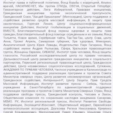
Институт права и публичной политики, Фонд борьбы с коррупцией, Альянс
врачей, НАСИЛИЮ.НЕТ, Мы против СПИДа, СВЕЧА, Открытый Петербург,
Гуманитарное действие, Лига Избирателей, Правовая инициатива,
Гражданская инициатива против экологической преступности,
Гражданский Союз, "Хасдей Ерушалаим" (Милосердие), Центр поддержки и
содействия развитию средств массовой информации, В защиту прав
заключенных, Горячая Линия, Центр социально-информационных
инициатив Действие, Институт глобализации и социальных движений,
ВМЕСТЕ, Благотворительный фонд охраны здоровья и защиты прав
граждан, Благотворительный фонд помощи осужденным и их семьям, Фонд
Тольятти, Новое время, Серебряная тайга, Так-Так-Так, центр Сова, центр
Анна, Проект Апрель, Самарская губерния, Эра здоровья, Мемориал,
Аналитический Центр Юрия Левады, Издательство Парк Гагарина, Фонд
содействия имени Андрея Рылькова, Сфера, Уральская правозащитная
группа, Женщины Евразии, СИБАЛЬТ, Институт прав человека, Фонд защиты
гласности, Российский исследовательский центр по правам человека,
Дальневосточный центр развития гражданских инициатив и социального
партнерства, Пермский региональный правозащитный центр, Гражданское
действие, Центр независимых социологических исследований, Сутяжник,
АКАДЕМИЯ ПО ПРАВАМ ЧЕЛОВЕКА, Частное учреждение в Калининграде по
административной поддержке реализации программ и проектов Совета
Министров северных стран, Центр развития некоммерческих организаций,
Гражданское содействие, Интернешнл-Р, Центр Защиты Прав Средств
Массовой Информации, Институт развития прессы - Сибирь, Частное
учреждение в Санкт-Петербурге по административной поддержке
реализации программ и проектов Совета Министров Северных Стран, Фонд
поддержки свободы прессы, Гражданский контроль, Человек и Закон,
Общественная комиссия по сохранению наследия академика Сахарова,
МЕМО. РУ, Институт региональной прессы, Институт Развития Свободы
Информации, Экозащита!-Женсовет, Общественный вердикт, Евразийская
антимонопольная ассоциация, Дзугкоева Регина Николаевна, Кривенко
Сергей Владимирович, Милославский Павел Юрьевич, Шнырова Ольга