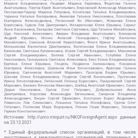
Марина Владимировна, Людевиг Марина Зариевна, Федотова Галина
Анатольевна, Паутов Юрий Анатольевич, Верховский Александр Маркович,
Пислакова-Паркер Марина Петровна, Кочеткова Татьяна Владимировна,
Чуркина Наталья Валерьевна, Акимова Татьяна Николаевна, Золотарева
Екатерина Александровна, Рачинский Ян Збигневич, Жемкова Елена
Борисовна, Гудков Лев Дмитриевич, Илларионова Юлия Юрьевна, Саранг
Анна Васильевна, Захарова Светлана Сергеевна, Щур Татьяна Михайловна,
Щур Николай Алексеевич, Аверин Владимир Анатольевич, Блинушов
Андрей Юрьевич, Мосин Алексей Геннадьевич, Гефтер Валентин
Михайлович, Симонов Алексей Кириллович, Флиге Ирина Анатольевна,
Мельникова Валентина Дмитриевна, Вититинова Елена Владимировна,
Баженова Светлана Куприяновна, Исаев Сергей Владимирович, Максимов
Сергей Владимирович, Беляев Сергей Иванович, Голубева Елена
Николаевна, Ганнушкина Светлана Алексеевна, Закс Елена Владимировна,
Буртина Елена Юрьевна, Гендель Людмила Залмановна, Кокорина
Екатерина Алексеевна, Шуманов Илья Вячеславович, Арапова Галина
Юрьевна, Свечников Анатолий Мариевич, Прохоров Вадим Юрьевич,
Шахова Елена Владимировна, Подузов Сергей Васильевич, Протасова
Ирина Вячеславовна, Литинский Леонид Борисович, Лукашевский Сергей
Маркович, Бахмин Вячеслав Иванович, Шабад Анатолий Ефимович, Сухих
Дарья Николаевна, Орлов Олег Петрович, Добровольская Анна
Дмитриевна, Королева Александра Евгеньевна, Смирнов Владимир
Александрович, Вицин Сергей Ефимович, Золотухин Борис Андреевич,
Левинсон Лев Семенович, Локшина Татьяна Иосифовна, Орлов Олег
Петрович, Полякова Мара Федоровна, Резник Генри Маркович, Захаров
Герман Константинович
Источник:
http://unro.minjust.ru/NKOForeignAgent.aspx
данные
на
23.12.2021
* Единый федеральный список организаций, в том числе
иностранных и международных организаций, признанных в