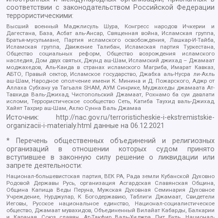
соответствии с законодательством Российской Федерации
террористическими:
Высший военный Маджлисуль Шура, Конгресс народов Ичкерии и
Дагестана, База, Асбат аль-Ансар, Священная война, Исламская группа,
Братья-мусульмане, Партия исламского освобождения, Лашкар-И-Тайба,
Исламская группа, Движение Талибан, Исламская партия Туркестана,
Общество социальных реформ, Общество возрождения исламского
наследия, Дом двух святых, Джунд аш-Шам, Исламский джихад – Джамаат
моджахедов, Аль-Каида в странах исламского Магриба, Имарат Кавказ,
АБТО, Правый сектор, Исламское государство, Джабха аль-Нусра ли-Ахль
аш-Шам, Народное ополчение имени К. Минина и Д. Пожарского, Аджр от
Аллаха Субхану уа Тагьаля SHAM, АУМ Синрике, Муджахеды джамаата Ат-
Тавхида Валь-Джихад, Чистопольский Джамаат, Рохнамо ба суи давлати
исломи, Террористическое сообщество Сеть, Катиба Таухид валь-Джихад,
Хайят Тахрир аш-Шам, Ахлю Сунна Валь Джамаа
Источник:
http://nac.gov.ru/terroristicheskie-i-ekstremistskie-
organizacii-i-materialy.html
данные на
06.12.2021
* Перечень общественных объединений и религиозных
организаций в отношении которых судом принято
вступившее в законную силу решение о ликвидации или
запрете деятельности:
Национал-большевистская партия, ВЕК РА, Рада земли Кубанской Духовно
Родовой Державы Русь, организация Асгардская Славянская Община,
Община Капища Веды Перуна, Мужская Духовная Семинария Духовное
Учреждение, Нурджулар, К Богодержавию, Таблиги Джамаат, Свидетели
Иеговы, Русское национальное единство, Национал-социалистическое
общество, Джамаат мувахидов, Объединенный Вилайат Кабарды, Балкарии
и Карачая, Союз славян, Ат-Такфир Валь-Хиджра, Пит Буль, Национал-