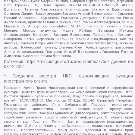
Владимирович, Гусев Андрей Юрьевич, Смирнов Сергей Сергеевич, Верзилов
Петр Юрьевич, ЗП, Зона права, ЖУРНАЛИСТ-ИНОСТРАННЫЙ АГЕНТ,
Вольтская Татьяна Анатольевна, Клепиковская Екатерина Дмитриевна,
Сотников Даниил Владимирович, Захаров Андрей Вячеславович, Симонов
Евгений Алексеевич, Сурначева Елизавета Дмитриевна, Соловьева Елена
Анатольевна, Арапова Галина Юрьевна, Перл Роман Александрович, МЕМО,
Mason G.E.S. Anonymous Foundation, Stichting Bellingcat, Якутия – Наше
Мнение, Москоу диджитал медиа, РС-Балт, Заговора Максим
Александрович, Ветошкина Валерия Валерьевна, Павлов Иван Юрьевич,
Скворцова Елена Сергеевна, Оленичев Максим Владимирович, Как бы
инагент, Кочетков Игорь Викторович, Иркутский союз библиофилов, Честные
выборы, Нобелевский призыв, Еланчик Олег Александрович, Григорьева
Алина Александровна, Григорьев Андрей Валерьевич , Гималова Регина
Эмилевна, Хисамова Регина Фаритовна
Источник:
https://minjust.gov.ru/ru/documents/7755/
данные на
03.12.2021
* Сведения реестра НКО, выполняющих функции
иностранного агента:
Гражданин.Армия.Право, Нижегородский центр немецкой и европейской
культуры, Центр гендерных исследований, Фонд защиты прав граждан Штаб,
Институт права и публичной политики, Фонд борьбы с коррупцией, Альянс
врачей, НАСИЛИЮ.НЕТ, Мы против СПИДа, СВЕЧА, Открытый Петербург,
Гуманитарное действие, Лига Избирателей, Правовая инициатива,
Гражданская инициатива против экологической преступности,
Гражданский Союз, "Хасдей Ерушалаим" (Милосердие), Центр поддержки и
содействия развитию средств массовой информации, В защиту прав
заключенных, Горячая Линия, Центр социально-информационных
инициатив Действие, Институт глобализации и социальных движений,
ВМЕСТЕ, Благотворительный фонд охраны здоровья и защиты прав
граждан, Благотворительный фонд помощи осужденным и их семьям, Фонд