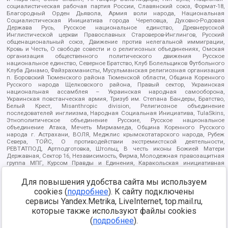
социалистическая рабочая партия России, Славянский союз, Формат-18,
Благородный Орден Дьявола, Армия воли народа, Национальная
Социалистическая Инициатива города Череповца, Духовно-Родовая
Держава Русь, Русское национальное единство, Древнерусской
Инглистической церкви Православных Староверов-Инглингов, Русский
общенациональный союз, Движение против нелегальной иммиграции,
Кровь и Честь, О свободе совести и о религиозных объединениях, Омская
организация общественного политического движения Русское
национальное единство, Северное Братство, Клуб Болельщиков Футбольного
Клуба Динамо, Файзрахманисты, Мусульманская религиозная организация
п. Боровский Тюменского района Тюменской области, Община Коренного
Русского народа Щелковского района, Правый сектор, Украинская
национальная ассамблея – Украинская народная самооборона,
Украинская повстанческая армия, Тризуб им. Степана Бандеры, Братство,
Белый Крест, Misanthropic division, Религиозное объединение
последователей инглиизма, Народная Социальная Инициатива, TulaSkins,
Этнополитическое объединение Русские, Русское национальное
объединение Атака, Мечеть Мирмамеда, Община Коренного Русского
народа г. Астрахани, ВОЛЯ, Меджлис крымскотатарского народа, Рубеж
Севера, ТОЙС, О противодействии экстремистской деятельности,
РЕВТАТПОД, Артподготовка, Штольц, В честь иконы Божией Матери
Державная, Сектор 16, Независимость, Фирма, Молодежная правозащитная
группа МПГ, Курсом Правды и Единения, Каракольская инициативная
группа, Автоград Крю, Союз Славянских Сил Руси, Алля-Аят,
Благотворительный пансионат Ак Умут, Русская республика Русь,
Для повышения удобства сайта мы используем
Арестантское уголовное единство, Башкорт, Нация и свобода, W.H.С., Фалунь
cookies (
подробнее
). К сайту подключены
Дафа, Иртыш Ultras, Русский Патриотический клуб-Новокузнецк/РПК,
Сибирский державный союз, Фонд борьбы с коррупцией, Фонд защиты прав
сервисы Yandex.Metrika, LiveInternet, top.mail.ru,
граждан, Штабы Навального, Совет граждан СССР Прикубанского округа г.
которые также используют файлы cookies
Краснодара
(
подробнее
).
Источник:
https://minjust.gov.ru/ru/documents/7822/
данные на