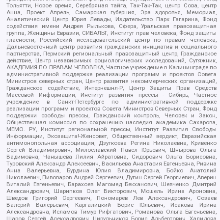
Тольятти, Новое время, Серебряная тайга, Так-Так-Так, центр Сова, центр
Анна, Проект Апрель, Самарская губерния, Эра здоровья, Мемориал,
Аналитический Центр Юрия Левады, Издательство Парк Гагарина, Фонд
содействия имени Андрея Рылькова, Сфера, Уральская правозащитная
группа, Женщины Евразии, СИБАЛЬТ, Институт прав человека, Фонд защиты
гласности, Российский исследовательский центр по правам человека,
Дальневосточный центр развития гражданских инициатив и социального
партнерства, Пермский региональный правозащитный центр, Гражданское
действие, Центр независимых социологических исследований, Сутяжник,
АКАДЕМИЯ ПО ПРАВАМ ЧЕЛОВЕКА, Частное учреждение в Калининграде по
административной поддержке реализации программ и проектов Совета
Министров северных стран, Центр развития некоммерческих организаций,
Гражданское содействие, Интернешнл-Р, Центр Защиты Прав Средств
Массовой Информации, Институт развития прессы - Сибирь, Частное
учреждение в Санкт-Петербурге по административной поддержке
реализации программ и проектов Совета Министров Северных Стран, Фонд
поддержки свободы прессы, Гражданский контроль, Человек и Закон,
Общественная комиссия по сохранению наследия академика Сахарова,
МЕМО. РУ, Институт региональной прессы, Институт Развития Свободы
Информации, Экозащита!-Женсовет, Общественный вердикт, Евразийская
антимонопольная ассоциация, Дзугкоева Регина Николаевна, Кривенко
Сергей Владимирович, Милославский Павел Юрьевич, Шнырова Ольга
Вадимовна, Чанышева Лилия Айратовна, Сидорович Ольга Борисовна,
Туровский Александр Алексеевич, Васильева Анастасия Евгеньевна, Ривина
Анна Валерьевна, Бурдина Юлия Владимировна, Бойко Анатолий
Николаевич, Пивоваров Андрей Сергеевич, Дугин Сергей Георгиевич, Аверин
Виталий Евгеньевич, Барахоев Магомед Бекханович, Шевченко Дмитрий
Александрович, Шарипков Олег Викторович, Мошель Ирина Ароновна,
Шведов Григорий Сергеевич, Пономарев Лев Александрович, Созаев
Валерий Валерьевич, Каргалицкий Борис Юльевич, Исакова Ирина
Александровна, Исламов Тимур Рифгатович, Романова Ольга Евгеньевна,
Щаров Сергей Алексадрович, Цирульников Борис Альбертович, Халидова