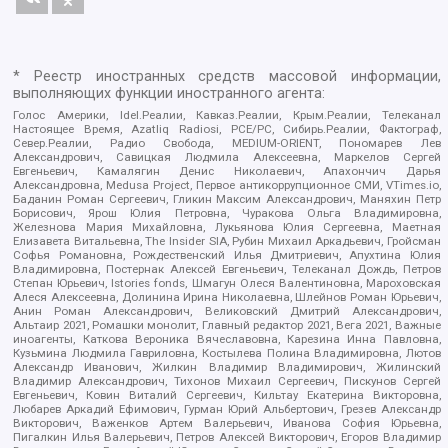
* Реестр иностранных средств массовой информации,
выполняющих функции иностранного агента:
Голос Америки, Idel.Реалии, Кавказ.Реалии, Крым.Реалии, Телеканал
Настоящее Время, Azatliq Radiosi, PCE/PC, Сибирь.Реалии, Фактограф,
Север.Реалии, Радио Свобода, MEDIUM-ORIENT, Пономарев Лев
Александрович, Савицкая Людмила Алексеевна, Маркелов Сергей
Евгеньевич, Камалягин Денис Николаевич, Апахончич Дарья
Александровна, Medusa Project, Первое антикоррупционное СМИ, VTimes.io,
Баданин Роман Сергеевич, Гликин Максим Александрович, Маняхин Петр
Борисович, Ярош Юлия Петровна, Чуракова Ольга Владимировна,
Железнова Мария Михайловна, Лукьянова Юлия Сергеевна, Маетная
Елизавета Витальевна, The Insider SIA, Рубин Михаил Аркадьевич, Гройсман
Софья Романовна, Рождественский Илья Дмитриевич, Апухтина Юлия
Владимировна, Постернак Алексей Евгеньевич, Телеканал Дождь, Петров
Степан Юрьевич, Istories fonds, Шмагун Олеся Валентиновна, Мароховская
Алеся Алексеевна, Долинина Ирина Николаевна, Шлейнов Роман Юрьевич,
Анин Роман Александрович, Великовский Дмитрий Александрович,
Альтаир 2021, Ромашки монолит, Главный редактор 2021, Вега 2021, Важные
иноагенты, Каткова Вероника Вячеславовна, Карезина Инна Павловна,
Кузьмина Людмила Гавриловна, Костылева Полина Владимировна, Лютов
Александр Иванович, Жилкин Владимир Владимирович, Жилинский
Владимир Александрович, Тихонов Михаил Сергеевич, Пискунов Сергей
Евгеньевич, Ковин Виталий Сергеевич, Кильтау Екатерина Викторовна,
Любарев Аркадий Ефимович, Гурман Юрий Альбертович, Грезев Александр
Викторович, Важенков Артем Валерьевич, Иванова София Юрьевна,
Пигалкин Илья Валерьевич, Петров Алексей Викторович, Егоров Владимир