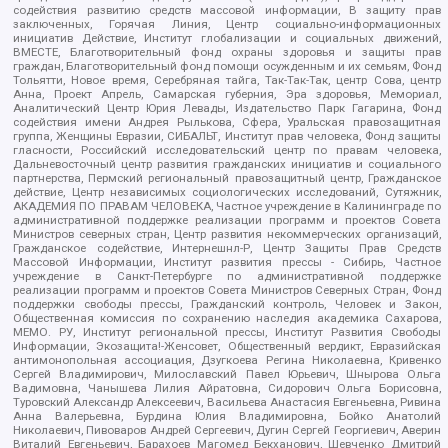
содействия развитию средств массовой информации, В защиту прав
заключенных, Горячая Линия, Центр социально-информационных
инициатив Действие, Институт глобализации и социальных движений,
ВМЕСТЕ, Благотворительный фонд охраны здоровья и защиты прав
граждан, Благотворительный фонд помощи осужденным и их семьям, Фонд
Тольятти, Новое время, Серебряная тайга, Так-Так-Так, центр Сова, центр
Анна, Проект Апрель, Самарская губерния, Эра здоровья, Мемориал,
Аналитический Центр Юрия Левады, Издательство Парк Гагарина, Фонд
содействия имени Андрея Рылькова, Сфера, Уральская правозащитная
группа, Женщины Евразии, СИБАЛЬТ, Институт прав человека, Фонд защиты
гласности, Российский исследовательский центр по правам человека,
Дальневосточный центр развития гражданских инициатив и социального
партнерства, Пермский региональный правозащитный центр, Гражданское
действие, Центр независимых социологических исследований, Сутяжник,
АКАДЕМИЯ ПО ПРАВАМ ЧЕЛОВЕКА, Частное учреждение в Калининграде по
административной поддержке реализации программ и проектов Совета
Министров северных стран, Центр развития некоммерческих организаций,
Гражданское содействие, Интернешнл-Р, Центр Защиты Прав Средств
Массовой Информации, Институт развития прессы - Сибирь, Частное
учреждение в Санкт-Петербурге по административной поддержке
реализации программ и проектов Совета Министров Северных Стран, Фонд
поддержки свободы прессы, Гражданский контроль, Человек и Закон,
Общественная комиссия по сохранению наследия академика Сахарова,
МЕМО. РУ, Институт региональной прессы, Институт Развития Свободы
Информации, Экозащита!-Женсовет, Общественный вердикт, Евразийская
антимонопольная ассоциация, Дзугкоева Регина Николаевна, Кривенко
Сергей Владимирович, Милославский Павел Юрьевич, Шнырова Ольга
Вадимовна, Чанышева Лилия Айратовна, Сидорович Ольга Борисовна,
Туровский Александр Алексеевич, Васильева Анастасия Евгеньевна, Ривина
Анна Валерьевна, Бурдина Юлия Владимировна, Бойко Анатолий
Николаевич, Пивоваров Андрей Сергеевич, Дугин Сергей Георгиевич, Аверин
Виталий Евгеньевич, Барахоев Магомед Бекханович, Шевченко Дмитрий