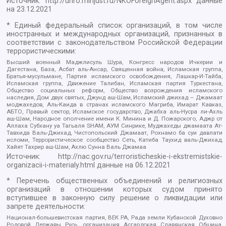
Источник:
http://unro.minjust.ru/NKOForeignAgent.aspx
данные
на
23.12.2021
* Единый федеральный список организаций, в том числе
иностранных и международных организаций, признанных в
соответствии с законодательством Российской Федерации
террористическими:
Высший военный Маджлисуль Шура, Конгресс народов Ичкерии и
Дагестана, База, Асбат аль-Ансар, Священная война, Исламская группа,
Братья-мусульмане, Партия исламского освобождения, Лашкар-И-Тайба,
Исламская группа, Движение Талибан, Исламская партия Туркестана,
Общество социальных реформ, Общество возрождения исламского
наследия, Дом двух святых, Джунд аш-Шам, Исламский джихад – Джамаат
моджахедов, Аль-Каида в странах исламского Магриба, Имарат Кавказ,
АБТО, Правый сектор, Исламское государство, Джабха аль-Нусра ли-Ахль
аш-Шам, Народное ополчение имени К. Минина и Д. Пожарского, Аджр от
Аллаха Субхану уа Тагьаля SHAM, АУМ Синрике, Муджахеды джамаата Ат-
Тавхида Валь-Джихад, Чистопольский Джамаат, Рохнамо ба суи давлати
исломи, Террористическое сообщество Сеть, Катиба Таухид валь-Джихад,
Хайят Тахрир аш-Шам, Ахлю Сунна Валь Джамаа
Источник:
http://nac.gov.ru/terroristicheskie-i-ekstremistskie-
organizacii-i-materialy.html
данные на
06.12.2021
* Перечень общественных объединений и религиозных
организаций в отношении которых судом принято
вступившее в законную силу решение о ликвидации или
запрете деятельности:
Национал-большевистская партия, ВЕК РА, Рада земли Кубанской Духовно
Родовой Державы Русь, организация Асгардская Славянская Община,