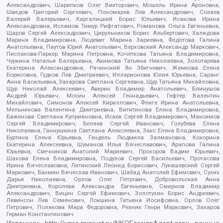
Александрович, Шарипков Олег Викторович, Мошель Ирина Ароновна,
Шведов Григорий Сергеевич, Пономарев Лев Александрович, Созаев
Валерий Валерьевич, Каргалицкий Борис Юльевич, Исакова Ирина
Александровна, Исламов Тимур Рифгатович, Романова Ольга Евгеньевна,
Щаров Сергей Алексадрович, Цирульников Борис Альбертович, Халидова
Марина Владимировна, Людевиг Марина Зариевна, Федотова Галина
Анатольевна, Паутов Юрий Анатольевич, Верховский Александр Маркович,
Пислакова-Паркер Марина Петровна, Кочеткова Татьяна Владимировна,
Чуркина Наталья Валерьевна, Акимова Татьяна Николаевна, Золотарева
Екатерина Александровна, Рачинский Ян Збигневич, Жемкова Елена
Борисовна, Гудков Лев Дмитриевич, Илларионова Юлия Юрьевна, Саранг
Анна Васильевна, Захарова Светлана Сергеевна, Щур Татьяна Михайловна,
Щур Николай Алексеевич, Аверин Владимир Анатольевич, Блинушов
Андрей Юрьевич, Мосин Алексей Геннадьевич, Гефтер Валентин
Михайлович, Симонов Алексей Кириллович, Флиге Ирина Анатольевна,
Мельникова Валентина Дмитриевна, Вититинова Елена Владимировна,
Баженова Светлана Куприяновна, Исаев Сергей Владимирович, Максимов
Сергей Владимирович, Беляев Сергей Иванович, Голубева Елена
Николаевна, Ганнушкина Светлана Алексеевна, Закс Елена Владимировна,
Буртина Елена Юрьевна, Гендель Людмила Залмановна, Кокорина
Екатерина Алексеевна, Шуманов Илья Вячеславович, Арапова Галина
Юрьевна, Свечников Анатолий Мариевич, Прохоров Вадим Юрьевич,
Шахова Елена Владимировна, Подузов Сергей Васильевич, Протасова
Ирина Вячеславовна, Литинский Леонид Борисович, Лукашевский Сергей
Маркович, Бахмин Вячеслав Иванович, Шабад Анатолий Ефимович, Сухих
Дарья Николаевна, Орлов Олег Петрович, Добровольская Анна
Дмитриевна, Королева Александра Евгеньевна, Смирнов Владимир
Александрович, Вицин Сергей Ефимович, Золотухин Борис Андреевич,
Левинсон Лев Семенович, Локшина Татьяна Иосифовна, Орлов Олег
Петрович, Полякова Мара Федоровна, Резник Генри Маркович, Захаров
Герман Константинович