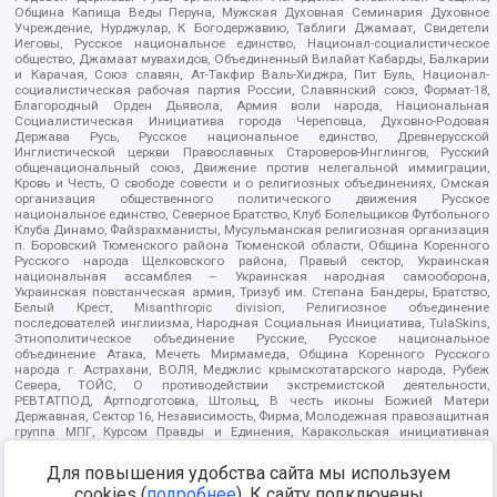
Община Капища Веды Перуна, Мужская Духовная Семинария Духовное
Учреждение, Нурджулар, К Богодержавию, Таблиги Джамаат, Свидетели
Иеговы, Русское национальное единство, Национал-социалистическое
общество, Джамаат мувахидов, Объединенный Вилайат Кабарды, Балкарии
и Карачая, Союз славян, Ат-Такфир Валь-Хиджра, Пит Буль, Национал-
социалистическая рабочая партия России, Славянский союз, Формат-18,
Благородный Орден Дьявола, Армия воли народа, Национальная
Социалистическая Инициатива города Череповца, Духовно-Родовая
Держава Русь, Русское национальное единство, Древнерусской
Инглистической церкви Православных Староверов-Инглингов, Русский
общенациональный союз, Движение против нелегальной иммиграции,
Кровь и Честь, О свободе совести и о религиозных объединениях, Омская
организация общественного политического движения Русское
национальное единство, Северное Братство, Клуб Болельщиков Футбольного
Клуба Динамо, Файзрахманисты, Мусульманская религиозная организация
п. Боровский Тюменского района Тюменской области, Община Коренного
Русского народа Щелковского района, Правый сектор, Украинская
национальная ассамблея – Украинская народная самооборона,
Украинская повстанческая армия, Тризуб им. Степана Бандеры, Братство,
Белый Крест, Misanthropic division, Религиозное объединение
последователей инглиизма, Народная Социальная Инициатива, TulaSkins,
Этнополитическое объединение Русские, Русское национальное
объединение Атака, Мечеть Мирмамеда, Община Коренного Русского
народа г. Астрахани, ВОЛЯ, Меджлис крымскотатарского народа, Рубеж
Севера, ТОЙС, О противодействии экстремистской деятельности,
РЕВТАТПОД, Артподготовка, Штольц, В честь иконы Божией Матери
Державная, Сектор 16, Независимость, Фирма, Молодежная правозащитная
группа МПГ, Курсом Правды и Единения, Каракольская инициативная
группа, Автоград Крю, Союз Славянских Сил Руси, Алля-Аят,
Благотворительный пансионат Ак Умут, Русская республика Русь,
Для повышения удобства сайта мы используем
Арестантское уголовное единство, Башкорт, Нация и свобода, W.H.С., Фалунь
cookies (
подробнее
). К сайту подключены
Дафа, Иртыш Ultras, Русский Патриотический клуб-Новокузнецк/РПК,