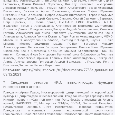
Владимир Александрович, Тихонов Михаил Сергеевич, Пискунов Сергей
Евгеньевич, Ковин Виталий Сергеевич, Кильтау Екатерина Викторовна,
Любарев Аркадий Ефимович, Гурман Юрий Альбертович, Грезев Александр
Викторович, Важенков Артем Валерьевич, Иванова София Юрьевна,
Пигалкин Илья Валерьевич, Петров Алексей Викторович, Егоров Владимир
Владимирович, Гусев Андрей Юрьевич, Смирнов Сергей Сергеевич, Верзилов
Петр Юрьевич, ЗП, Зона права, ЖУРНАЛИСТ-ИНОСТРАННЫЙ АГЕНТ,
Вольтская Татьяна Анатольевна, Клепиковская Екатерина Дмитриевна,
Сотников Даниил Владимирович, Захаров Андрей Вячеславович, Симонов
Евгений Алексеевич, Сурначева Елизавета Дмитриевна, Соловьева Елена
Анатольевна, Арапова Галина Юрьевна, Перл Роман Александрович, МЕМО,
Mason G.E.S. Anonymous Foundation, Stichting Bellingcat, Якутия – Наше
Мнение, Москоу диджитал медиа, РС-Балт, Заговора Максим
Александрович, Ветошкина Валерия Валерьевна, Павлов Иван Юрьевич,
Скворцова Елена Сергеевна, Оленичев Максим Владимирович, Как бы
инагент, Кочетков Игорь Викторович, Иркутский союз библиофилов, Честные
выборы, Нобелевский призыв, Еланчик Олег Александрович, Григорьева
Алина Александровна, Григорьев Андрей Валерьевич , Гималова Регина
Эмилевна, Хисамова Регина Фаритовна
Источник:
https://minjust.gov.ru/ru/documents/7755/
данные на
03.12.2021
* Сведения реестра НКО, выполняющих функции
иностранного агента:
Гражданин.Армия.Право, Нижегородский центр немецкой и европейской
культуры, Центр гендерных исследований, Фонд защиты прав граждан Штаб,
Институт права и публичной политики, Фонд борьбы с коррупцией, Альянс
врачей, НАСИЛИЮ.НЕТ, Мы против СПИДа, СВЕЧА, Открытый Петербург,
Гуманитарное действие, Лига Избирателей, Правовая инициатива,
Гражданская инициатива против экологической преступности,
Гражданский Союз, "Хасдей Ерушалаим" (Милосердие), Центр поддержки и