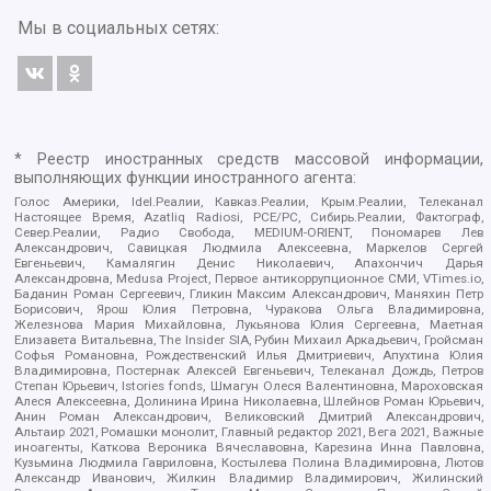
Мы в социальных сетях:
* Реестр иностранных средств массовой информации,
выполняющих функции иностранного агента:
Голос Америки, Idel.Реалии, Кавказ.Реалии, Крым.Реалии, Телеканал
Настоящее Время, Azatliq Radiosi, PCE/PC, Сибирь.Реалии, Фактограф,
Север.Реалии, Радио Свобода, MEDIUM-ORIENT, Пономарев Лев
Александрович, Савицкая Людмила Алексеевна, Маркелов Сергей
Евгеньевич, Камалягин Денис Николаевич, Апахончич Дарья
Александровна, Medusa Project, Первое антикоррупционное СМИ, VTimes.io,
Баданин Роман Сергеевич, Гликин Максим Александрович, Маняхин Петр
Борисович, Ярош Юлия Петровна, Чуракова Ольга Владимировна,
Железнова Мария Михайловна, Лукьянова Юлия Сергеевна, Маетная
Елизавета Витальевна, The Insider SIA, Рубин Михаил Аркадьевич, Гройсман
Софья Романовна, Рождественский Илья Дмитриевич, Апухтина Юлия
Владимировна, Постернак Алексей Евгеньевич, Телеканал Дождь, Петров
Степан Юрьевич, Istories fonds, Шмагун Олеся Валентиновна, Мароховская
Алеся Алексеевна, Долинина Ирина Николаевна, Шлейнов Роман Юрьевич,
Анин Роман Александрович, Великовский Дмитрий Александрович,
Альтаир 2021, Ромашки монолит, Главный редактор 2021, Вега 2021, Важные
иноагенты, Каткова Вероника Вячеславовна, Карезина Инна Павловна,
Кузьмина Людмила Гавриловна, Костылева Полина Владимировна, Лютов
Александр Иванович, Жилкин Владимир Владимирович, Жилинский