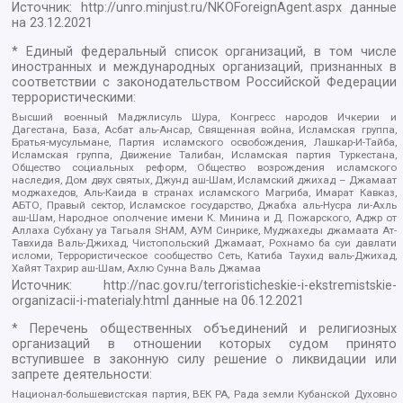
Источник:
http://unro.minjust.ru/NKOForeignAgent.aspx
данные
на
23.12.2021
* Единый федеральный список организаций, в том числе
иностранных и международных организаций, признанных в
соответствии с законодательством Российской Федерации
террористическими:
Высший военный Маджлисуль Шура, Конгресс народов Ичкерии и
Дагестана, База, Асбат аль-Ансар, Священная война, Исламская группа,
Братья-мусульмане, Партия исламского освобождения, Лашкар-И-Тайба,
Исламская группа, Движение Талибан, Исламская партия Туркестана,
Общество социальных реформ, Общество возрождения исламского
наследия, Дом двух святых, Джунд аш-Шам, Исламский джихад – Джамаат
моджахедов, Аль-Каида в странах исламского Магриба, Имарат Кавказ,
АБТО, Правый сектор, Исламское государство, Джабха аль-Нусра ли-Ахль
аш-Шам, Народное ополчение имени К. Минина и Д. Пожарского, Аджр от
Аллаха Субхану уа Тагьаля SHAM, АУМ Синрике, Муджахеды джамаата Ат-
Тавхида Валь-Джихад, Чистопольский Джамаат, Рохнамо ба суи давлати
исломи, Террористическое сообщество Сеть, Катиба Таухид валь-Джихад,
Хайят Тахрир аш-Шам, Ахлю Сунна Валь Джамаа
Источник:
http://nac.gov.ru/terroristicheskie-i-ekstremistskie-
organizacii-i-materialy.html
данные на
06.12.2021
* Перечень общественных объединений и религиозных
организаций в отношении которых судом принято
вступившее в законную силу решение о ликвидации или
запрете деятельности:
Национал-большевистская партия, ВЕК РА, Рада земли Кубанской Духовно