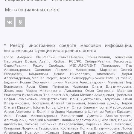
Мы в социальных сетях:
* Реестр иностранных средств массовой информации,
выполняющих функции иностранного агента:
Голос Америки, Idel.Реалии, Кавказ.Реалии, Крым.Реалии, Телеканал
Настоящее Время, Azatliq Radiosi, PCE/PC, Сибирь.Реалии, Фактограф,
Север.Реалии, Радио Свобода, MEDIUM-ORIENT, Пономарев Лев
Александрович, Савицкая Людмила Алексеевна, Маркелов Сергей
Евгеньевич, Камалягин Денис Николаевич, Апахончич Дарья
Александровна, Medusa Project, Первое антикоррупционное СМИ, VTimes.io,
Баданин Роман Сергеевич, Гликин Максим Александрович, Маняхин Петр
Борисович, Ярош Юлия Петровна, Чуракова Ольга Владимировна,
Железнова Мария Михайловна, Лукьянова Юлия Сергеевна, Маетная
Елизавета Витальевна, The Insider SIA, Рубин Михаил Аркадьевич, Гройсман
Софья Романовна, Рождественский Илья Дмитриевич, Апухтина Юлия
Владимировна, Постернак Алексей Евгеньевич, Телеканал Дождь, Петров
Степан Юрьевич, Istories fonds, Шмагун Олеся Валентиновна, Мароховская
Алеся Алексеевна, Долинина Ирина Николаевна, Шлейнов Роман Юрьевич,
Анин Роман Александрович, Великовский Дмитрий Александрович,
Альтаир 2021, Ромашки монолит, Главный редактор 2021, Вега 2021, Важные
иноагенты, Каткова Вероника Вячеславовна, Карезина Инна Павловна,
Кузьмина Людмила Гавриловна, Костылева Полина Владимировна, Лютов
Александр Иванович, Жилкин Владимир Владимирович, Жилинский