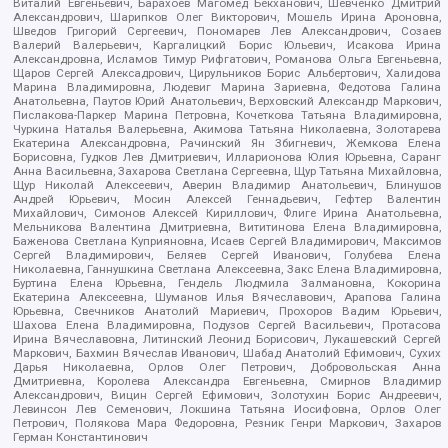
Виталий Евгеньевич, Барахоев Магомед Бекханович, Шевченко Дмитрий
Александрович, Шарипков Олег Викторович, Мошель Ирина Ароновна,
Шведов Григорий Сергеевич, Пономарев Лев Александрович, Созаев
Валерий Валерьевич, Каргалицкий Борис Юльевич, Исакова Ирина
Александровна, Исламов Тимур Рифгатович, Романова Ольга Евгеньевна,
Щаров Сергей Алексадрович, Цирульников Борис Альбертович, Халидова
Марина Владимировна, Людевиг Марина Зариевна, Федотова Галина
Анатольевна, Паутов Юрий Анатольевич, Верховский Александр Маркович,
Пислакова-Паркер Марина Петровна, Кочеткова Татьяна Владимировна,
Чуркина Наталья Валерьевна, Акимова Татьяна Николаевна, Золотарева
Екатерина Александровна, Рачинский Ян Збигневич, Жемкова Елена
Борисовна, Гудков Лев Дмитриевич, Илларионова Юлия Юрьевна, Саранг
Анна Васильевна, Захарова Светлана Сергеевна, Щур Татьяна Михайловна,
Щур Николай Алексеевич, Аверин Владимир Анатольевич, Блинушов
Андрей Юрьевич, Мосин Алексей Геннадьевич, Гефтер Валентин
Михайлович, Симонов Алексей Кириллович, Флиге Ирина Анатольевна,
Мельникова Валентина Дмитриевна, Вититинова Елена Владимировна,
Баженова Светлана Куприяновна, Исаев Сергей Владимирович, Максимов
Сергей Владимирович, Беляев Сергей Иванович, Голубева Елена
Николаевна, Ганнушкина Светлана Алексеевна, Закс Елена Владимировна,
Буртина Елена Юрьевна, Гендель Людмила Залмановна, Кокорина
Екатерина Алексеевна, Шуманов Илья Вячеславович, Арапова Галина
Юрьевна, Свечников Анатолий Мариевич, Прохоров Вадим Юрьевич,
Шахова Елена Владимировна, Подузов Сергей Васильевич, Протасова
Ирина Вячеславовна, Литинский Леонид Борисович, Лукашевский Сергей
Маркович, Бахмин Вячеслав Иванович, Шабад Анатолий Ефимович, Сухих
Дарья Николаевна, Орлов Олег Петрович, Добровольская Анна
Дмитриевна, Королева Александра Евгеньевна, Смирнов Владимир
Александрович, Вицин Сергей Ефимович, Золотухин Борис Андреевич,
Левинсон Лев Семенович, Локшина Татьяна Иосифовна, Орлов Олег
Петрович, Полякова Мара Федоровна, Резник Генри Маркович, Захаров
Герман Константинович