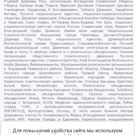
Родовой Державы Русь, организация Асгардская Славянская Община,
Община Капища Веды Перуна, Мужская Духовная Семинария Духовное
Учреждение, Нурджулар, К Богодержавию, Таблиги Джамаат, Свидетели
Иеговы, Русское национальное единство, Национал-социалистическое
общество, Джамаат мувахидов, Объединенный Вилайат Кабарды, Балкарии
и Карачая, Союз славян, Ат-Такфир Валь-Хиджра, Пит Буль, Национал-
социалистическая рабочая партия России, Славянский союз, Формат-18,
Благородный Орден Дьявола, Армия воли народа, Национальная
Социалистическая Инициатива города Череповца, Духовно-Родовая
Держава Русь, Русское национальное единство, Древнерусской
Инглистической церкви Православных Староверов-Инглингов, Русский
общенациональный союз, Движение против нелегальной иммиграции,
Кровь и Честь, О свободе совести и о религиозных объединениях, Омская
организация общественного политического движения Русское
национальное единство, Северное Братство, Клуб Болельщиков Футбольного
Клуба Динамо, Файзрахманисты, Мусульманская религиозная организация
п. Боровский Тюменского района Тюменской области, Община Коренного
Русского народа Щелковского района, Правый сектор, Украинская
национальная ассамблея – Украинская народная самооборона,
Украинская повстанческая армия, Тризуб им. Степана Бандеры, Братство,
Белый Крест, Misanthropic division, Религиозное объединение
последователей инглиизма, Народная Социальная Инициатива, TulaSkins,
Этнополитическое объединение Русские, Русское национальное
объединение Атака, Мечеть Мирмамеда, Община Коренного Русского
народа г. Астрахани, ВОЛЯ, Меджлис крымскотатарского народа, Рубеж
Севера, ТОЙС, О противодействии экстремистской деятельности,
РЕВТАТПОД, Артподготовка, Штольц, В честь иконы Божией Матери
Державная, Сектор 16, Независимость, Фирма, Молодежная правозащитная
группа МПГ, Курсом Правды и Единения, Каракольская инициативная
группа, Автоград Крю, Союз Славянских Сил Руси, Алля-Аят,
Благотворительный пансионат Ак Умут, Русская республика Русь,
Для повышения удобства сайта мы используем
Арестантское уголовное единство, Башкорт, Нация и свобода, W.H.С., Фалунь