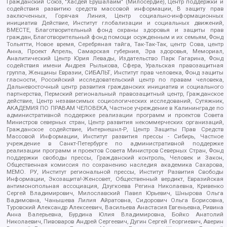
Гражданский Союз, "Хасдей Ерушалаим" (Милосердие), Центр поддержки и
содействия развитию средств массовой информации, В защиту прав
заключенных, Горячая Линия, Центр социально-информационных
инициатив Действие, Институт глобализации и социальных движений,
ВМЕСТЕ, Благотворительный фонд охраны здоровья и защиты прав
граждан, Благотворительный фонд помощи осужденным и их семьям, Фонд
Тольятти, Новое время, Серебряная тайга, Так-Так-Так, центр Сова, центр
Анна, Проект Апрель, Самарская губерния, Эра здоровья, Мемориал,
Аналитический Центр Юрия Левады, Издательство Парк Гагарина, Фонд
содействия имени Андрея Рылькова, Сфера, Уральская правозащитная
группа, Женщины Евразии, СИБАЛЬТ, Институт прав человека, Фонд защиты
гласности, Российский исследовательский центр по правам человека,
Дальневосточный центр развития гражданских инициатив и социального
партнерства, Пермский региональный правозащитный центр, Гражданское
действие, Центр независимых социологических исследований, Сутяжник,
АКАДЕМИЯ ПО ПРАВАМ ЧЕЛОВЕКА, Частное учреждение в Калининграде по
административной поддержке реализации программ и проектов Совета
Министров северных стран, Центр развития некоммерческих организаций,
Гражданское содействие, Интернешнл-Р, Центр Защиты Прав Средств
Массовой Информации, Институт развития прессы - Сибирь, Частное
учреждение в Санкт-Петербурге по административной поддержке
реализации программ и проектов Совета Министров Северных Стран, Фонд
поддержки свободы прессы, Гражданский контроль, Человек и Закон,
Общественная комиссия по сохранению наследия академика Сахарова,
МЕМО. РУ, Институт региональной прессы, Институт Развития Свободы
Информации, Экозащита!-Женсовет, Общественный вердикт, Евразийская
антимонопольная ассоциация, Дзугкоева Регина Николаевна, Кривенко
Сергей Владимирович, Милославский Павел Юрьевич, Шнырова Ольга
Вадимовна, Чанышева Лилия Айратовна, Сидорович Ольга Борисовна,
Туровский Александр Алексеевич, Васильева Анастасия Евгеньевна, Ривина
Анна Валерьевна, Бурдина Юлия Владимировна, Бойко Анатолий
Николаевич, Пивоваров Андрей Сергеевич, Дугин Сергей Георгиевич, Аверин