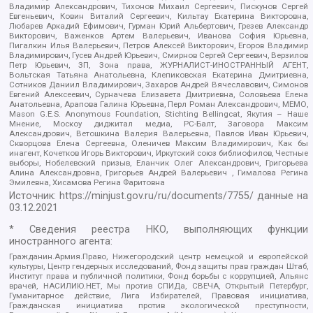
Владимир Александрович, Тихонов Михаил Сергеевич, Пискунов Сергей
Евгеньевич, Ковин Виталий Сергеевич, Кильтау Екатерина Викторовна,
Любарев Аркадий Ефимович, Гурман Юрий Альбертович, Грезев Александр
Викторович, Важенков Артем Валерьевич, Иванова София Юрьевна,
Пигалкин Илья Валерьевич, Петров Алексей Викторович, Егоров Владимир
Владимирович, Гусев Андрей Юрьевич, Смирнов Сергей Сергеевич, Верзилов
Петр Юрьевич, ЗП, Зона права, ЖУРНАЛИСТ-ИНОСТРАННЫЙ АГЕНТ,
Вольтская Татьяна Анатольевна, Клепиковская Екатерина Дмитриевна,
Сотников Даниил Владимирович, Захаров Андрей Вячеславович, Симонов
Евгений Алексеевич, Сурначева Елизавета Дмитриевна, Соловьева Елена
Анатольевна, Арапова Галина Юрьевна, Перл Роман Александрович, МЕМО,
Mason G.E.S. Anonymous Foundation, Stichting Bellingcat, Якутия – Наше
Мнение, Москоу диджитал медиа, РС-Балт, Заговора Максим
Александрович, Ветошкина Валерия Валерьевна, Павлов Иван Юрьевич,
Скворцова Елена Сергеевна, Оленичев Максим Владимирович, Как бы
инагент, Кочетков Игорь Викторович, Иркутский союз библиофилов, Честные
выборы, Нобелевский призыв, Еланчик Олег Александрович, Григорьева
Алина Александровна, Григорьев Андрей Валерьевич , Гималова Регина
Эмилевна, Хисамова Регина Фаритовна
Источник:
https://minjust.gov.ru/ru/documents/7755/
данные на
03.12.2021
* Сведения реестра НКО, выполняющих функции
иностранного агента:
Гражданин.Армия.Право, Нижегородский центр немецкой и европейской
культуры, Центр гендерных исследований, Фонд защиты прав граждан Штаб,
Институт права и публичной политики, Фонд борьбы с коррупцией, Альянс
врачей, НАСИЛИЮ.НЕТ, Мы против СПИДа, СВЕЧА, Открытый Петербург,
Гуманитарное действие, Лига Избирателей, Правовая инициатива,
Гражданская инициатива против экологической преступности,