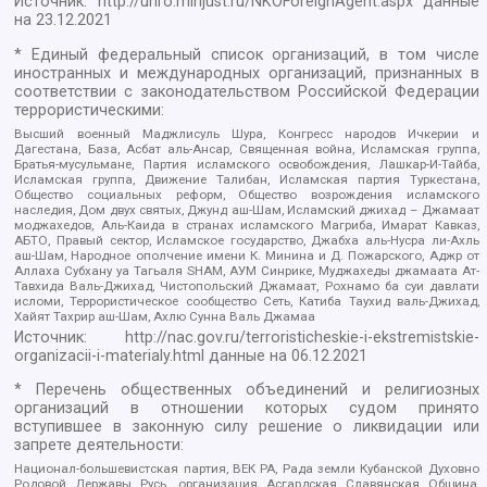
Источник:
http://unro.minjust.ru/NKOForeignAgent.aspx
данные
на
23.12.2021
* Единый федеральный список организаций, в том числе
иностранных и международных организаций, признанных в
соответствии с законодательством Российской Федерации
террористическими:
Высший военный Маджлисуль Шура, Конгресс народов Ичкерии и
Дагестана, База, Асбат аль-Ансар, Священная война, Исламская группа,
Братья-мусульмане, Партия исламского освобождения, Лашкар-И-Тайба,
Исламская группа, Движение Талибан, Исламская партия Туркестана,
Общество социальных реформ, Общество возрождения исламского
наследия, Дом двух святых, Джунд аш-Шам, Исламский джихад – Джамаат
моджахедов, Аль-Каида в странах исламского Магриба, Имарат Кавказ,
АБТО, Правый сектор, Исламское государство, Джабха аль-Нусра ли-Ахль
аш-Шам, Народное ополчение имени К. Минина и Д. Пожарского, Аджр от
Аллаха Субхану уа Тагьаля SHAM, АУМ Синрике, Муджахеды джамаата Ат-
Тавхида Валь-Джихад, Чистопольский Джамаат, Рохнамо ба суи давлати
исломи, Террористическое сообщество Сеть, Катиба Таухид валь-Джихад,
Хайят Тахрир аш-Шам, Ахлю Сунна Валь Джамаа
Источник:
http://nac.gov.ru/terroristicheskie-i-ekstremistskie-
organizacii-i-materialy.html
данные на
06.12.2021
* Перечень общественных объединений и религиозных
организаций в отношении которых судом принято
вступившее в законную силу решение о ликвидации или
запрете деятельности:
Национал-большевистская партия, ВЕК РА, Рада земли Кубанской Духовно
Родовой Державы Русь, организация Асгардская Славянская Община,