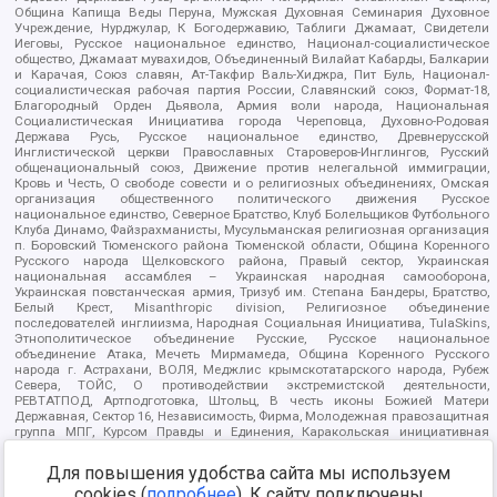
Община Капища Веды Перуна, Мужская Духовная Семинария Духовное
Учреждение, Нурджулар, К Богодержавию, Таблиги Джамаат, Свидетели
Иеговы, Русское национальное единство, Национал-социалистическое
общество, Джамаат мувахидов, Объединенный Вилайат Кабарды, Балкарии
и Карачая, Союз славян, Ат-Такфир Валь-Хиджра, Пит Буль, Национал-
социалистическая рабочая партия России, Славянский союз, Формат-18,
Благородный Орден Дьявола, Армия воли народа, Национальная
Социалистическая Инициатива города Череповца, Духовно-Родовая
Держава Русь, Русское национальное единство, Древнерусской
Инглистической церкви Православных Староверов-Инглингов, Русский
общенациональный союз, Движение против нелегальной иммиграции,
Кровь и Честь, О свободе совести и о религиозных объединениях, Омская
организация общественного политического движения Русское
национальное единство, Северное Братство, Клуб Болельщиков Футбольного
Клуба Динамо, Файзрахманисты, Мусульманская религиозная организация
п. Боровский Тюменского района Тюменской области, Община Коренного
Русского народа Щелковского района, Правый сектор, Украинская
национальная ассамблея – Украинская народная самооборона,
Украинская повстанческая армия, Тризуб им. Степана Бандеры, Братство,
Белый Крест, Misanthropic division, Религиозное объединение
последователей инглиизма, Народная Социальная Инициатива, TulaSkins,
Этнополитическое объединение Русские, Русское национальное
объединение Атака, Мечеть Мирмамеда, Община Коренного Русского
народа г. Астрахани, ВОЛЯ, Меджлис крымскотатарского народа, Рубеж
Севера, ТОЙС, О противодействии экстремистской деятельности,
РЕВТАТПОД, Артподготовка, Штольц, В честь иконы Божией Матери
Державная, Сектор 16, Независимость, Фирма, Молодежная правозащитная
группа МПГ, Курсом Правды и Единения, Каракольская инициативная
группа, Автоград Крю, Союз Славянских Сил Руси, Алля-Аят,
Благотворительный пансионат Ак Умут, Русская республика Русь,
Для повышения удобства сайта мы используем
Арестантское уголовное единство, Башкорт, Нация и свобода, W.H.С., Фалунь
cookies (
подробнее
). К сайту подключены
Дафа, Иртыш Ultras, Русский Патриотический клуб-Новокузнецк/РПК,