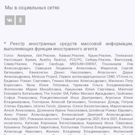
Мы в социальных сетях:
* Реестр иностранных средств массовой информации,
выполняющих функции иностранного агента:
Голос Америки, Idel.Реалии, Кавказ.Реалии, Крым.Реалии, Телеканал
Настоящее Время, Azatliq Radiosi, PCE/PC, Сибирь.Реалии, Фактограф,
Север.Реалии, Радио Свобода, MEDIUM-ORIENT, Пономарев Лев
Александрович, Савицкая Людмила Алексеевна, Маркелов Сергей
Евгеньевич, Камалягин Денис Николаевич, Апахончич Дарья
Александровна, Medusa Project, Первое антикоррупционное СМИ, VTimes.io,
Баданин Роман Сергеевич, Гликин Максим Александрович, Маняхин Петр
Борисович, Ярош Юлия Петровна, Чуракова Ольга Владимировна,
Железнова Мария Михайловна, Лукьянова Юлия Сергеевна, Маетная
Елизавета Витальевна, The Insider SIA, Рубин Михаил Аркадьевич, Гройсман
Софья Романовна, Рождественский Илья Дмитриевич, Апухтина Юлия
Владимировна, Постернак Алексей Евгеньевич, Телеканал Дождь, Петров
Степан Юрьевич, Istories fonds, Шмагун Олеся Валентиновна, Мароховская
Алеся Алексеевна, Долинина Ирина Николаевна, Шлейнов Роман Юрьевич,
Анин Роман Александрович, Великовский Дмитрий Александрович,
Альтаир 2021, Ромашки монолит, Главный редактор 2021, Вега 2021, Важные
иноагенты, Каткова Вероника Вячеславовна, Карезина Инна Павловна,
Кузьмина Людмила Гавриловна, Костылева Полина Владимировна, Лютов
Александр Иванович, Жилкин Владимир Владимирович, Жилинский