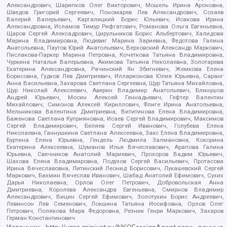
Александрович, Шарипков Олег Викторович, Мошель Ирина Ароновна,
Шведов Григорий Сергеевич, Пономарев Лев Александрович, Созаев
Валерий Валерьевич, Каргалицкий Борис Юльевич, Исакова Ирина
Александровна, Исламов Тимур Рифгатович, Романова Ольга Евгеньевна,
Щаров Сергей Алексадрович, Цирульников Борис Альбертович, Халидова
Марина Владимировна, Людевиг Марина Зариевна, Федотова Галина
Анатольевна, Паутов Юрий Анатольевич, Верховский Александр Маркович,
Пислакова-Паркер Марина Петровна, Кочеткова Татьяна Владимировна,
Чуркина Наталья Валерьевна, Акимова Татьяна Николаевна, Золотарева
Екатерина Александровна, Рачинский Ян Збигневич, Жемкова Елена
Борисовна, Гудков Лев Дмитриевич, Илларионова Юлия Юрьевна, Саранг
Анна Васильевна, Захарова Светлана Сергеевна, Щур Татьяна Михайловна,
Щур Николай Алексеевич, Аверин Владимир Анатольевич, Блинушов
Андрей Юрьевич, Мосин Алексей Геннадьевич, Гефтер Валентин
Михайлович, Симонов Алексей Кириллович, Флиге Ирина Анатольевна,
Мельникова Валентина Дмитриевна, Вититинова Елена Владимировна,
Баженова Светлана Куприяновна, Исаев Сергей Владимирович, Максимов
Сергей Владимирович, Беляев Сергей Иванович, Голубева Елена
Николаевна, Ганнушкина Светлана Алексеевна, Закс Елена Владимировна,
Буртина Елена Юрьевна, Гендель Людмила Залмановна, Кокорина
Екатерина Алексеевна, Шуманов Илья Вячеславович, Арапова Галина
Юрьевна, Свечников Анатолий Мариевич, Прохоров Вадим Юрьевич,
Шахова Елена Владимировна, Подузов Сергей Васильевич, Протасова
Ирина Вячеславовна, Литинский Леонид Борисович, Лукашевский Сергей
Маркович, Бахмин Вячеслав Иванович, Шабад Анатолий Ефимович, Сухих
Дарья Николаевна, Орлов Олег Петрович, Добровольская Анна
Дмитриевна, Королева Александра Евгеньевна, Смирнов Владимир
Александрович, Вицин Сергей Ефимович, Золотухин Борис Андреевич,
Левинсон Лев Семенович, Локшина Татьяна Иосифовна, Орлов Олег
Петрович, Полякова Мара Федоровна, Резник Генри Маркович, Захаров
Герман Константинович