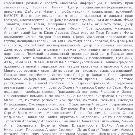
содействия развитию средств массовой информации, В защиту прав
заключенных, Горячая Линия, Центр социально-информационных
инициатив Действие, Институт глобализации и социальных движений,
ВМЕСТЕ, Благотворительный фонд охраны здоровья и защиты прав
граждан, Благотворительный фонд помощи осужденным и их семьям, Фонд
Тольятти, Новое время, Серебряная тайга, Так-Так-Так, центр Сова, центр
Анна, Проект Апрель, Самарская губерния, Эра здоровья, Мемориал,
Аналитический Центр Юрия Левады, Издательство Парк Гагарина, Фонд
содействия имени Андрея Рылькова, Сфера, Уральская правозащитная
группа, Женщины Евразии, СИБАЛЬТ, Институт прав человека, Фонд защиты
гласности, Российский исследовательский центр по правам человека,
Дальневосточный центр развития гражданских инициатив и социального
партнерства, Пермский региональный правозащитный центр, Гражданское
действие, Центр независимых социологических исследований, Сутяжник,
АКАДЕМИЯ ПО ПРАВАМ ЧЕЛОВЕКА, Частное учреждение в Калининграде по
административной поддержке реализации программ и проектов Совета
Министров северных стран, Центр развития некоммерческих организаций,
Гражданское содействие, Интернешнл-Р, Центр Защиты Прав Средств
Массовой Информации, Институт развития прессы - Сибирь, Частное
учреждение в Санкт-Петербурге по административной поддержке
реализации программ и проектов Совета Министров Северных Стран, Фонд
поддержки свободы прессы, Гражданский контроль, Человек и Закон,
Общественная комиссия по сохранению наследия академика Сахарова,
МЕМО. РУ, Институт региональной прессы, Институт Развития Свободы
Информации, Экозащита!-Женсовет, Общественный вердикт, Евразийская
антимонопольная ассоциация, Дзугкоева Регина Николаевна, Кривенко
Сергей Владимирович, Милославский Павел Юрьевич, Шнырова Ольга
Вадимовна, Чанышева Лилия Айратовна, Сидорович Ольга Борисовна,
Туровский Александр Алексеевич, Васильева Анастасия Евгеньевна, Ривина
Анна Валерьевна, Бурдина Юлия Владимировна, Бойко Анатолий
Николаевич, Пивоваров Андрей Сергеевич, Дугин Сергей Георгиевич, Аверин
Виталий Евгеньевич, Барахоев Магомед Бекханович, Шевченко Дмитрий