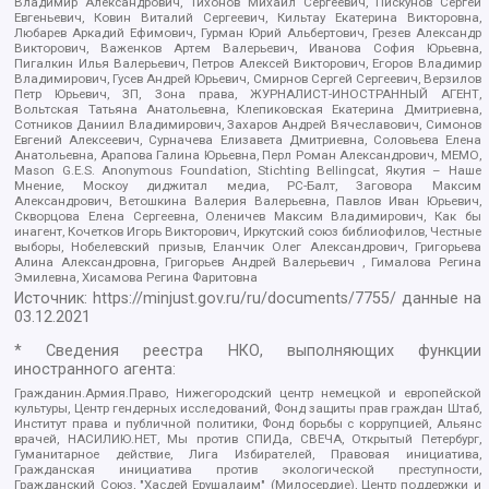
Владимир Александрович, Тихонов Михаил Сергеевич, Пискунов Сергей
Евгеньевич, Ковин Виталий Сергеевич, Кильтау Екатерина Викторовна,
Любарев Аркадий Ефимович, Гурман Юрий Альбертович, Грезев Александр
Викторович, Важенков Артем Валерьевич, Иванова София Юрьевна,
Пигалкин Илья Валерьевич, Петров Алексей Викторович, Егоров Владимир
Владимирович, Гусев Андрей Юрьевич, Смирнов Сергей Сергеевич, Верзилов
Петр Юрьевич, ЗП, Зона права, ЖУРНАЛИСТ-ИНОСТРАННЫЙ АГЕНТ,
Вольтская Татьяна Анатольевна, Клепиковская Екатерина Дмитриевна,
Сотников Даниил Владимирович, Захаров Андрей Вячеславович, Симонов
Евгений Алексеевич, Сурначева Елизавета Дмитриевна, Соловьева Елена
Анатольевна, Арапова Галина Юрьевна, Перл Роман Александрович, МЕМО,
Mason G.E.S. Anonymous Foundation, Stichting Bellingcat, Якутия – Наше
Мнение, Москоу диджитал медиа, РС-Балт, Заговора Максим
Александрович, Ветошкина Валерия Валерьевна, Павлов Иван Юрьевич,
Скворцова Елена Сергеевна, Оленичев Максим Владимирович, Как бы
инагент, Кочетков Игорь Викторович, Иркутский союз библиофилов, Честные
выборы, Нобелевский призыв, Еланчик Олег Александрович, Григорьева
Алина Александровна, Григорьев Андрей Валерьевич , Гималова Регина
Эмилевна, Хисамова Регина Фаритовна
Источник:
https://minjust.gov.ru/ru/documents/7755/
данные на
03.12.2021
* Сведения реестра НКО, выполняющих функции
иностранного агента:
Гражданин.Армия.Право, Нижегородский центр немецкой и европейской
культуры, Центр гендерных исследований, Фонд защиты прав граждан Штаб,
Институт права и публичной политики, Фонд борьбы с коррупцией, Альянс
врачей, НАСИЛИЮ.НЕТ, Мы против СПИДа, СВЕЧА, Открытый Петербург,
Гуманитарное действие, Лига Избирателей, Правовая инициатива,
Гражданская инициатива против экологической преступности,
Гражданский Союз, "Хасдей Ерушалаим" (Милосердие), Центр поддержки и