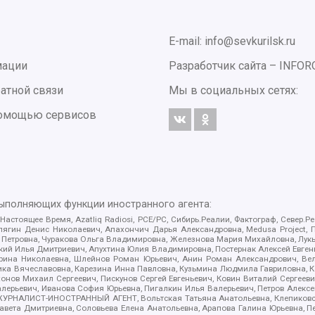
E-mail: info@sevkurilsk.ru
мации
Разработчик сайта –
INFOR
атной связи
Мы в социальных сетях:
 помощью сервисов
выполняющих функции иностранного агента:
 Настоящее Время, Azatliq Radiosi, PCE/PC, Сибирь.Реалии, Фактограф, Север
ягин Денис Николаевич, Апахончич Дарья Александровна, Medusa Project, П
етровна, Чуракова Ольга Владимировна, Железнова Мария Михайловна, Лукьян
й Илья Дмитриевич, Апухтина Юлия Владимировна, Постернак Алексей Евгеньев
рина Николаевна, Шлейнов Роман Юрьевич, Анин Роман Александрович, Вел
оника Вячеславовна, Карезина Инна Павловна, Кузьмина Людмила Гавриловна
ов Михаил Сергеевич, Пискунов Сергей Евгеньевич, Ковин Виталий Сергеевич
алерьевич, Иванова София Юрьевна, Пигалкин Илья Валерьевич, Петров Алексе
а, ЖУРНАЛИСТ-ИНОСТРАННЫЙ АГЕНТ, Вольтская Татьяна Анатольевна, Клепиков
авета Дмитриевна, Соловьева Елена Анатольевна, Арапова Галина Юрьевна, П