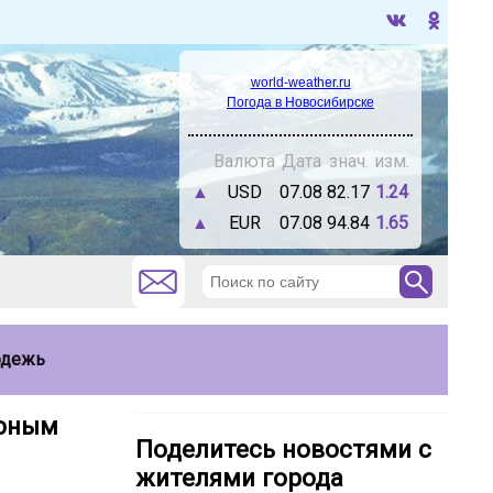
world-weather.ru
Погода в Новосибирске
Валюта
Дата
знач.
изм.
▲
USD
07.08
82.17
1.24
▲
EUR
07.08
94.84
1.65
одежь
 юным
Поделитесь новостями с
жителями города