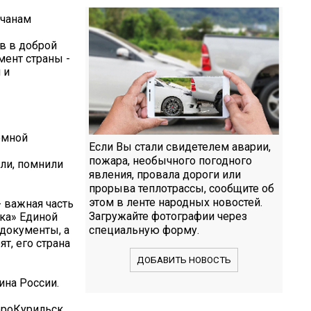
ьчанам
в в доброй
ент страны -
 и
омной
Если Вы стали свидетелем аварии,
пожара, необычного погодного
ли, помнили
явления, провала дороги или
прорыва теплотрассы, сообщите об
этом в ленте народных новостей.
 важная часть
Загружайте фотографии через
ка» Единой
 документы, а
специальную форму.
т, его страна
ДОБАВИТЬ НОВОСТЬ
ина России.
роКурильск