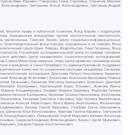
, Павлов Иван Юрьевич, Скворцова Елена Сергеевна, Оленичев Максим
 Александрович, Григорьева Алина Александровна, Григорьев Андрей
б, Институт права и публичной политики, Фонд борьбы с коррупцией,
ива, Гражданская инициатива против экологической преступности,
рав заключенных, Горячая Линия, Центр социально-информационных
дан, Благотворительный фонд помощи осужденным и их семьям, Фонд
 Аналитический Центр Юрия Левады, Издательство Парк Гагарина, Фонд
гласности, Российский исследовательский центр по правам человека,
ское действие, Центр независимых социологических исследований,
в Совета Министров северных стран, Центр развития некоммерческих
стное учреждение в Санкт-Петербурге по административной поддержке
Общественная комиссия по сохранению наследия академика Сахарова,
нтимонопольная ассоциация, Дзугкоева Регина Николаевна, Кривенко
кий Александр Алексеевич, Васильева Анастасия Евгеньевна, Ривина
италий Евгеньевич, Барахоев Магомед Бекханович, Шевченко Дмитрий
 Валерий Валерьевич, Каргалицкий Борис Юльевич, Исакова Ирина
ва Марина Владимировна, Людевиг Марина Зариевна, Федотова Галина
уркина Наталья Валерьевна, Акимова Татьяна Николаевна, Золотарева
 Васильевна, Захарова Светлана Сергеевна, Щур Татьяна Михайловна,
 Симонов Алексей Кириллович, Флиге Ирина Анатольевна, Мельникова
адимирович, Беляев Сергей Иванович, Голубева Елена Николаевна,
вна, Шуманов Илья Вячеславович, Арапова Галина Юрьевна, Свечников
ий Леонид Борисович, Лукашевский Сергей Маркович, Бахмин Вячеслав
геньевна, Смирнов Владимир Александрович, Вицин Сергей Ефимович,
 Маркович, Захаров Герман Константинович