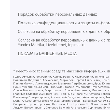
Порядок обработки персональных данных
Политика конфиденциальности и защиты инфор
Согласие на обработку персональных данных обр
Согласие на обработку персональных данных с
Yandex.Metrika, LiveInternet, top.mail.ru
ПОКАЗАТЬ БАННЕРНЫЕ МЕСТА
* Реестр иностранных средств массовой информации, 
Голос Америки, Idel.Реалии, Кавказ.Реалии, Крым.Реалии, Телеканал
Савицкая Людмила Алексеевна, Маркелов Сергей Евгеньевич, Камал
Гликин Максим Александрович, Маняхин Петр Борисович, Ярош Юлия П
Рубин Михаил Аркадьевич, Гройсман Софья Романовна, Рождественски
Олеся Валентиновна, Мароховская Алеся Алексеевна, Долинина И
Главный редактор 2021, Вега 2021, Важные иноагенты, Каткова Вер
Владимир Владимирович, Жилинский Владимир Александрович, Тихон
Юрий Альбертович, Грезев Александр Викторович, Важенков Артем В
Смирнов Сергей Сергеевич, Верзилов Петр Юрьевич, ЗП, Зона прав
Андрей Вячеславович, Симонов Евгений Алексеевич, Сурначева Елиз