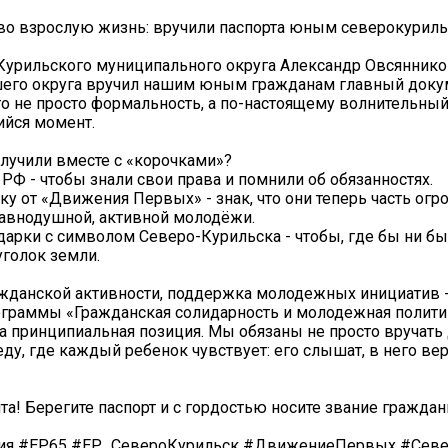
во взрослую жизнь: вручили паспорта юным северокурил
урильского муниципального округа Александр Овсяннико
его округа вручил нашим юным гражданам главный докум
это не просто формальность, а по-настоящему волнительный
йся момент.
олучили вместе с «корочками»?
РФ - чтобы знали свои права и помнили об обязанностях.
у от «Движения Первых» - знак, что они теперь часть огр
авнодушной, активной молодёжи.
арки с символом Северо-Курильска - чтобы, где бы ни бы
уголок земли.
жданской активности, поддержка молодежных инициатив -
граммы «Гражданская солидарность и молодежная полити
а принципиальная позиция. Мы обязаны не просто вручать
ду, где каждый ребенок чувствует: его слышат, в него веря
та! Берегите паспорт и с гордостью носите звание граждан
ия #ЕР65 #ЕР_СевероКурильск #ДвижениеПервых #Севе