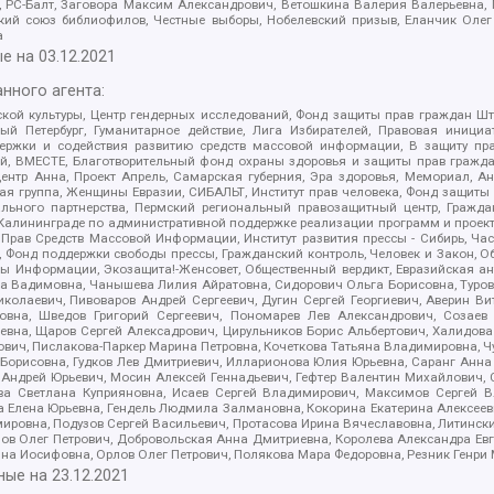
иа, РС-Балт, Заговора Максим Александрович, Ветошкина Валерия Валерьевна
ский союз библиофилов, Честные выборы, Нобелевский призыв, Еланчик Олег
а
е на
03.12.2021
нного агента:
ой культуры, Центр гендерных исследований, Фонд защиты прав граждан Шта
 Петербург, Гуманитарное действие, Лига Избирателей, Правовая инициат
держки и содействия развитию средств массовой информации, В защиту п
ий, ВМЕСТЕ, Благотворительный фонд охраны здоровья и защиты прав граж
, центр Анна, Проект Апрель, Самарская губерния, Эра здоровья, Мемориал,
я группа, Женщины Евразии, СИБАЛЬТ, Институт прав человека, Фонд защиты 
льного партнерства, Пермский региональный правозащитный центр, Граждан
лининграде по административной поддержке реализации программ и проекто
 Прав Средств Массовой Информации, Институт развития прессы - Сибирь, Ча
, Фонд поддержки свободы прессы, Гражданский контроль, Человек и Закон, 
оды Информации, Экозащита!-Женсовет, Общественный вердикт, Евразийская а
 Вадимовна, Чанышева Лилия Айратовна, Сидорович Ольга Борисовна, Туровс
олаевич, Пивоваров Андрей Сергеевич, Дугин Сергей Георгиевич, Аверин В
вна, Шведов Григорий Сергеевич, Пономарев Лев Александрович, Созаев
евна, Щаров Сергей Алексадрович, Цирульников Борис Альбертович, Халидо
ович, Пислакова-Паркер Марина Петровна, Кочеткова Татьяна Владимировна, Ч
Борисовна, Гудков Лев Дмитриевич, Илларионова Юлия Юрьевна, Саранг Анна
Андрей Юрьевич, Мосин Алексей Геннадьевич, Гефтер Валентин Михайлович,
а Светлана Куприяновна, Исаев Сергей Владимирович, Максимов Сергей Вл
а Елена Юрьевна, Гендель Людмила Залмановна, Кокорина Екатерина Алексее
ровна, Подузов Сергей Васильевич, Протасова Ирина Вячеславовна, Литинск
ов Олег Петрович, Добровольская Анна Дмитриевна, Королева Александра Ев
яна Иосифовна, Орлов Олег Петрович, Полякова Мара Федоровна, Резник Генри
ные на
23.12.2021