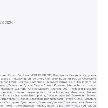
OS
2026
.Реалии, Радио Свобода, MEDIUM-ORIENT, Пономарев Лев Александрович,
ервое антикоррупционное СМИ, VTimes.io, Баданин Роман Сергеевич,
ова Юлия Сергеевна, Маетная Елизавета Витальевна, The Insider SIA,
ич, Телеканал Дождь, Петров Степан Юрьевич, Istories fonds, Шмагун
иковский Дмитрий Александрович, Альтаир 2021, Ромашки монолит,
, Костылева Полина Владимировна, Лютов Александр Иванович, Жилкин
, Кильтау Екатерина Викторовна, Любарев Аркадий Ефимович, Гурман
й Викторович, Егоров Владимир Владимирович, Гусев Андрей Юрьевич,
ская Екатерина Дмитриевна, Сотников Даниил Владимирович, Захаров
ерл Роман Александрович, МЕМО, Mason G.E.S. Anonymous Foundation,