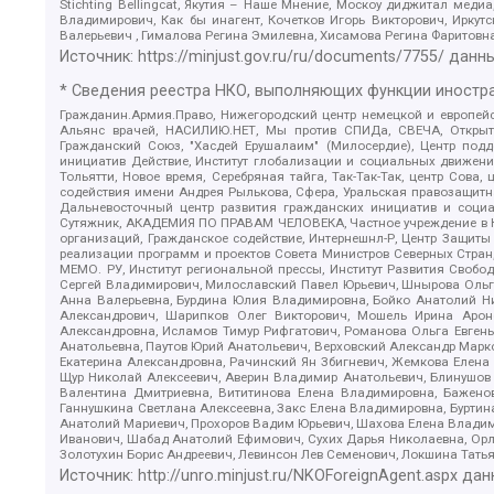
Stichting Bellingcat, Якутия – Наше Мнение, Москоу диджитал мед
Владимирович, Как бы инагент, Кочетков Игорь Викторович, Иркут
Валерьевич , Гималова Регина Эмилевна, Хисамова Регина Фаритовн
Источник:
https://minjust.gov.ru/ru/documents/7755/
данны
* Сведения реестра НКО, выполняющих функции иностра
Гражданин.Армия.Право, Нижегородский центр немецкой и европейск
Альянс врачей, НАСИЛИЮ.НЕТ, Мы против СПИДа, СВЕЧА, Открытый
Гражданский Союз, "Хасдей Ерушалаим" (Милосердие), Центр под
инициатив Действие, Институт глобализации и социальных движен
Тольятти, Новое время, Серебряная тайга, Так-Так-Так, центр Сова
содействия имени Андрея Рылькова, Сфера, Уральская правозащитна
Дальневосточный центр развития гражданских инициатив и социа
Сутяжник, АКАДЕМИЯ ПО ПРАВАМ ЧЕЛОВЕКА, Частное учреждение в Ка
организаций, Гражданское содействие, Интернешнл-Р, Центр Защиты
реализации программ и проектов Совета Министров Северных Стран
МЕМО. РУ, Институт региональной прессы, Институт Развития Своб
Сергей Владимирович, Милославский Павел Юрьевич, Шнырова Ольга
Анна Валерьевна, Бурдина Юлия Владимировна, Бойко Анатолий Ник
Александрович, Шарипков Олег Викторович, Мошель Ирина Ароно
Александровна, Исламов Тимур Рифгатович, Романова Ольга Евгень
Анатольевна, Паутов Юрий Анатольевич, Верховский Александр Марк
Екатерина Александровна, Рачинский Ян Збигневич, Жемкова Елена 
Щур Николай Алексеевич, Аверин Владимир Анатольевич, Блинушов 
Валентина Дмитриевна, Вититинова Елена Владимировна, Баженов
Ганнушкина Светлана Алексеевна, Закс Елена Владимировна, Буртин
Анатолий Мариевич, Прохоров Вадим Юрьевич, Шахова Елена Владими
Иванович, Шабад Анатолий Ефимович, Сухих Дарья Николаевна, Орл
Золотухин Борис Андреевич, Левинсон Лев Семенович, Локшина Тать
Источник:
http://unro.minjust.ru/NKOForeignAgent.aspx
дан