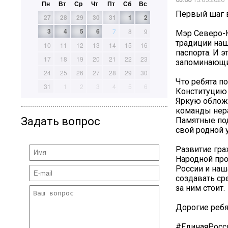
Пн
Вт
Ср
Чт
Пт
Сб
Вс
Первый шаг 
27
28
29
30
31
1
2
3
4
5
6
7
8
9
Мэр Северо-К
традиции наш
10
11
12
13
14
15
16
паспорта. И 
17
18
19
20
21
22
23
запоминающи
24
25
26
27
28
29
30
Что ребята п
31
1
2
3
4
5
6
Конституцию 
Яркую обложк
команды нер
Задать вопрос
Памятные под
свой родной 
Развитие гра
Народной про
России и наш
создавать сре
за ним стоит.
Дорогие ребя
#ЕдинаяРосс