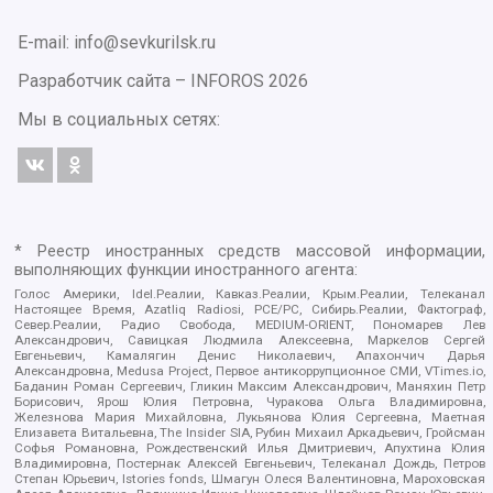
E-mail: info@sevkurilsk.ru
Разработчик сайта –
INFOROS
2026
Мы в социальных сетях:
* Реестр иностранных средств массовой информации,
выполняющих функции иностранного агента:
Голос Америки, Idel.Реалии, Кавказ.Реалии, Крым.Реалии, Телеканал
Настоящее Время, Azatliq Radiosi, PCE/PC, Сибирь.Реалии, Фактограф,
Север.Реалии, Радио Свобода, MEDIUM-ORIENT, Пономарев Лев
Александрович, Савицкая Людмила Алексеевна, Маркелов Сергей
Евгеньевич, Камалягин Денис Николаевич, Апахончич Дарья
Александровна, Medusa Project, Первое антикоррупционное СМИ, VTimes.io,
Баданин Роман Сергеевич, Гликин Максим Александрович, Маняхин Петр
Борисович, Ярош Юлия Петровна, Чуракова Ольга Владимировна,
Железнова Мария Михайловна, Лукьянова Юлия Сергеевна, Маетная
Елизавета Витальевна, The Insider SIA, Рубин Михаил Аркадьевич, Гройсман
Софья Романовна, Рождественский Илья Дмитриевич, Апухтина Юлия
Владимировна, Постернак Алексей Евгеньевич, Телеканал Дождь, Петров
Степан Юрьевич, Istories fonds, Шмагун Олеся Валентиновна, Мароховская