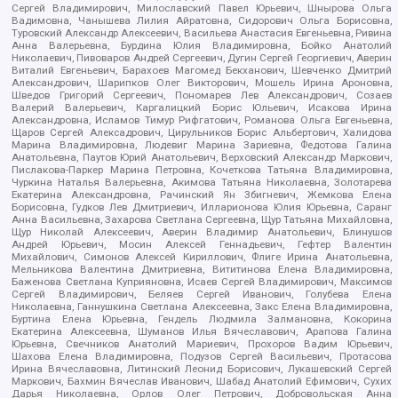
Сергей Владимирович, Милославский Павел Юрьевич, Шнырова Ольга
Вадимовна, Чанышева Лилия Айратовна, Сидорович Ольга Борисовна,
Туровский Александр Алексеевич, Васильева Анастасия Евгеньевна, Ривина
Анна Валерьевна, Бурдина Юлия Владимировна, Бойко Анатолий
Николаевич, Пивоваров Андрей Сергеевич, Дугин Сергей Георгиевич, Аверин
Виталий Евгеньевич, Барахоев Магомед Бекханович, Шевченко Дмитрий
Александрович, Шарипков Олег Викторович, Мошель Ирина Ароновна,
Шведов Григорий Сергеевич, Пономарев Лев Александрович, Созаев
Валерий Валерьевич, Каргалицкий Борис Юльевич, Исакова Ирина
Александровна, Исламов Тимур Рифгатович, Романова Ольга Евгеньевна,
Щаров Сергей Алексадрович, Цирульников Борис Альбертович, Халидова
Марина Владимировна, Людевиг Марина Зариевна, Федотова Галина
Анатольевна, Паутов Юрий Анатольевич, Верховский Александр Маркович,
Пислакова-Паркер Марина Петровна, Кочеткова Татьяна Владимировна,
Чуркина Наталья Валерьевна, Акимова Татьяна Николаевна, Золотарева
Екатерина Александровна, Рачинский Ян Збигневич, Жемкова Елена
Борисовна, Гудков Лев Дмитриевич, Илларионова Юлия Юрьевна, Саранг
Анна Васильевна, Захарова Светлана Сергеевна, Щур Татьяна Михайловна,
Щур Николай Алексеевич, Аверин Владимир Анатольевич, Блинушов
Андрей Юрьевич, Мосин Алексей Геннадьевич, Гефтер Валентин
Михайлович, Симонов Алексей Кириллович, Флиге Ирина Анатольевна,
Мельникова Валентина Дмитриевна, Вититинова Елена Владимировна,
Баженова Светлана Куприяновна, Исаев Сергей Владимирович, Максимов
Сергей Владимирович, Беляев Сергей Иванович, Голубева Елена
Николаевна, Ганнушкина Светлана Алексеевна, Закс Елена Владимировна,
Буртина Елена Юрьевна, Гендель Людмила Залмановна, Кокорина
Екатерина Алексеевна, Шуманов Илья Вячеславович, Арапова Галина
Юрьевна, Свечников Анатолий Мариевич, Прохоров Вадим Юрьевич,
Шахова Елена Владимировна, Подузов Сергей Васильевич, Протасова
Ирина Вячеславовна, Литинский Леонид Борисович, Лукашевский Сергей
Маркович, Бахмин Вячеслав Иванович, Шабад Анатолий Ефимович, Сухих
Дарья Николаевна, Орлов Олег Петрович, Добровольская Анна