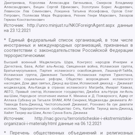
Дмитриевна, Королева Александра Евгеньевна, Смирнов Владимир
Александрович, Вицин Сергей Ефимович, Золотухин Борис Андреевич,
Левинсон Лев Семенович, Локшина Татьяна Иосифовна, Орлов Олег
Петрович, Полякова Мара Федоровна, Резник Генри Маркович, Захаров
Герман Константинович
Источник:
http://unro.minjust.ru/NKOForeignAgent.aspx
данные
на
23.12.2021
* Единый федеральный список организаций, в том числе
иностранных и международных организаций, признанных в
соответствии с законодательством Российской Федерации
террористическими:
Высший военный Маджлисуль Шура, Конгресс народов Ичкерии и
Дагестана, База, Асбат аль-Ансар, Священная война, Исламская группа,
Братья-мусульмане, Партия исламского освобождения, Лашкар-И-Тайба,
Исламская группа, Движение Талибан, Исламская партия Туркестана,
Общество социальных реформ, Общество возрождения исламского
наследия, Дом двух святых, Джунд аш-Шам, Исламский джихад – Джамаат
моджахедов, Аль-Каида в странах исламского Магриба, Имарат Кавказ,
АБТО, Правый сектор, Исламское государство, Джабха аль-Нусра ли-Ахль
аш-Шам, Народное ополчение имени К. Минина и Д. Пожарского, Аджр от
Аллаха Субхану уа Тагьаля SHAM, АУМ Синрике, Муджахеды джамаата Ат-
Тавхида Валь-Джихад, Чистопольский Джамаат, Рохнамо ба суи давлати
исломи, Террористическое сообщество Сеть, Катиба Таухид валь-Джихад,
Хайят Тахрир аш-Шам, Ахлю Сунна Валь Джамаа
Источник:
http://nac.gov.ru/terroristicheskie-i-ekstremistskie-
organizacii-i-materialy.html
данные на
06.12.2021
* Перечень общественных объединений и религиозных