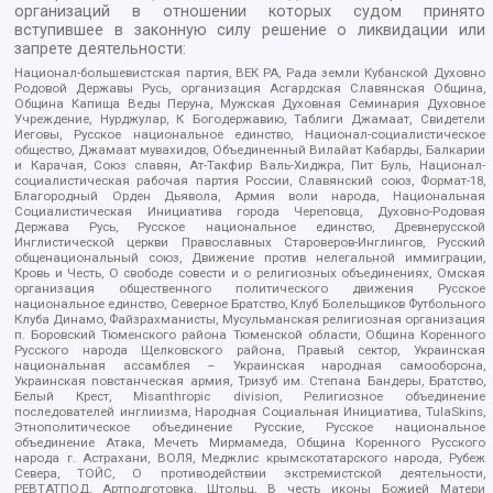
организаций в отношении которых судом принято
вступившее в законную силу решение о ликвидации или
запрете деятельности:
Национал-большевистская партия, ВЕК РА, Рада земли Кубанской Духовно
Родовой Державы Русь, организация Асгардская Славянская Община,
Община Капища Веды Перуна, Мужская Духовная Семинария Духовное
Учреждение, Нурджулар, К Богодержавию, Таблиги Джамаат, Свидетели
Иеговы, Русское национальное единство, Национал-социалистическое
общество, Джамаат мувахидов, Объединенный Вилайат Кабарды, Балкарии
и Карачая, Союз славян, Ат-Такфир Валь-Хиджра, Пит Буль, Национал-
социалистическая рабочая партия России, Славянский союз, Формат-18,
Благородный Орден Дьявола, Армия воли народа, Национальная
Социалистическая Инициатива города Череповца, Духовно-Родовая
Держава Русь, Русское национальное единство, Древнерусской
Инглистической церкви Православных Староверов-Инглингов, Русский
общенациональный союз, Движение против нелегальной иммиграции,
Кровь и Честь, О свободе совести и о религиозных объединениях, Омская
организация общественного политического движения Русское
национальное единство, Северное Братство, Клуб Болельщиков Футбольного
Клуба Динамо, Файзрахманисты, Мусульманская религиозная организация
п. Боровский Тюменского района Тюменской области, Община Коренного
Русского народа Щелковского района, Правый сектор, Украинская
национальная ассамблея – Украинская народная самооборона,
Украинская повстанческая армия, Тризуб им. Степана Бандеры, Братство,
Белый Крест, Misanthropic division, Религиозное объединение
последователей инглиизма, Народная Социальная Инициатива, TulaSkins,
Этнополитическое объединение Русские, Русское национальное
объединение Атака, Мечеть Мирмамеда, Община Коренного Русского
народа г. Астрахани, ВОЛЯ, Меджлис крымскотатарского народа, Рубеж
Севера, ТОЙС, О противодействии экстремистской деятельности,
РЕВТАТПОД, Артподготовка, Штольц, В честь иконы Божией Матери