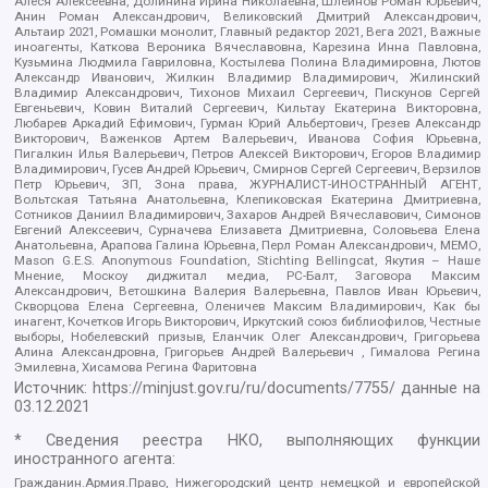
Алеся Алексеевна, Долинина Ирина Николаевна, Шлейнов Роман Юрьевич,
Анин Роман Александрович, Великовский Дмитрий Александрович,
Альтаир 2021, Ромашки монолит, Главный редактор 2021, Вега 2021, Важные
иноагенты, Каткова Вероника Вячеславовна, Карезина Инна Павловна,
Кузьмина Людмила Гавриловна, Костылева Полина Владимировна, Лютов
Александр Иванович, Жилкин Владимир Владимирович, Жилинский
Владимир Александрович, Тихонов Михаил Сергеевич, Пискунов Сергей
Евгеньевич, Ковин Виталий Сергеевич, Кильтау Екатерина Викторовна,
Любарев Аркадий Ефимович, Гурман Юрий Альбертович, Грезев Александр
Викторович, Важенков Артем Валерьевич, Иванова София Юрьевна,
Пигалкин Илья Валерьевич, Петров Алексей Викторович, Егоров Владимир
Владимирович, Гусев Андрей Юрьевич, Смирнов Сергей Сергеевич, Верзилов
Петр Юрьевич, ЗП, Зона права, ЖУРНАЛИСТ-ИНОСТРАННЫЙ АГЕНТ,
Вольтская Татьяна Анатольевна, Клепиковская Екатерина Дмитриевна,
Сотников Даниил Владимирович, Захаров Андрей Вячеславович, Симонов
Евгений Алексеевич, Сурначева Елизавета Дмитриевна, Соловьева Елена
Анатольевна, Арапова Галина Юрьевна, Перл Роман Александрович, МЕМО,
Mason G.E.S. Anonymous Foundation, Stichting Bellingcat, Якутия – Наше
Мнение, Москоу диджитал медиа, РС-Балт, Заговора Максим
Александрович, Ветошкина Валерия Валерьевна, Павлов Иван Юрьевич,
Скворцова Елена Сергеевна, Оленичев Максим Владимирович, Как бы
инагент, Кочетков Игорь Викторович, Иркутский союз библиофилов, Честные
выборы, Нобелевский призыв, Еланчик Олег Александрович, Григорьева
Алина Александровна, Григорьев Андрей Валерьевич , Гималова Регина
Эмилевна, Хисамова Регина Фаритовна
Источник:
https://minjust.gov.ru/ru/documents/7755/
данные на
03.12.2021
* Сведения реестра НКО, выполняющих функции
иностранного агента:
Гражданин.Армия.Право, Нижегородский центр немецкой и европейской