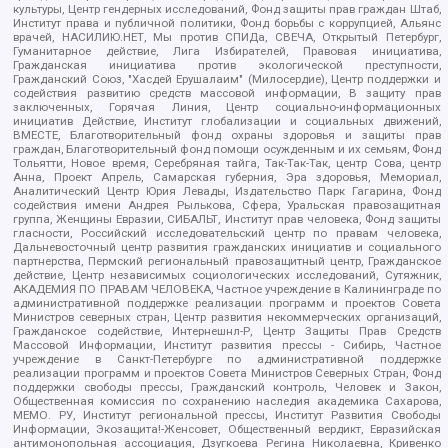
культуры, Центр гендерных исследований, Фонд защиты прав граждан Штаб,
Институт права и публичной политики, Фонд борьбы с коррупцией, Альянс
врачей, НАСИЛИЮ.НЕТ, Мы против СПИДа, СВЕЧА, Открытый Петербург,
Гуманитарное действие, Лига Избирателей, Правовая инициатива,
Гражданская инициатива против экологической преступности,
Гражданский Союз, "Хасдей Ерушалаим" (Милосердие), Центр поддержки и
содействия развитию средств массовой информации, В защиту прав
заключенных, Горячая Линия, Центр социально-информационных
инициатив Действие, Институт глобализации и социальных движений,
ВМЕСТЕ, Благотворительный фонд охраны здоровья и защиты прав
граждан, Благотворительный фонд помощи осужденным и их семьям, Фонд
Тольятти, Новое время, Серебряная тайга, Так-Так-Так, центр Сова, центр
Анна, Проект Апрель, Самарская губерния, Эра здоровья, Мемориал,
Аналитический Центр Юрия Левады, Издательство Парк Гагарина, Фонд
содействия имени Андрея Рылькова, Сфера, Уральская правозащитная
группа, Женщины Евразии, СИБАЛЬТ, Институт прав человека, Фонд защиты
гласности, Российский исследовательский центр по правам человека,
Дальневосточный центр развития гражданских инициатив и социального
партнерства, Пермский региональный правозащитный центр, Гражданское
действие, Центр независимых социологических исследований, Сутяжник,
АКАДЕМИЯ ПО ПРАВАМ ЧЕЛОВЕКА, Частное учреждение в Калининграде по
административной поддержке реализации программ и проектов Совета
Министров северных стран, Центр развития некоммерческих организаций,
Гражданское содействие, Интернешнл-Р, Центр Защиты Прав Средств
Массовой Информации, Институт развития прессы - Сибирь, Частное
учреждение в Санкт-Петербурге по административной поддержке
реализации программ и проектов Совета Министров Северных Стран, Фонд
поддержки свободы прессы, Гражданский контроль, Человек и Закон,
Общественная комиссия по сохранению наследия академика Сахарова,
МЕМО. РУ, Институт региональной прессы, Институт Развития Свободы
Информации, Экозащита!-Женсовет, Общественный вердикт, Евразийская
антимонопольная ассоциация, Дзугкоева Регина Николаевна, Кривенко