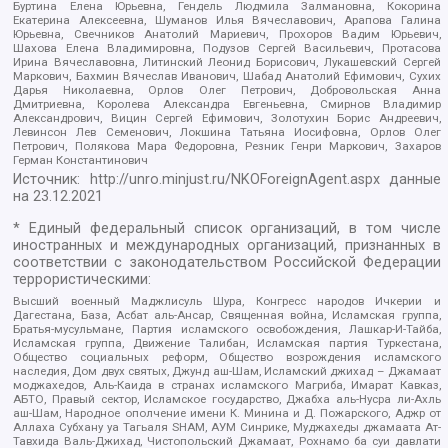
Буртина Елена Юрьевна, Гендель Людмила Залмановна, Кокорина
Екатерина Алексеевна, Шуманов Илья Вячеславович, Арапова Галина
Юрьевна, Свечников Анатолий Мариевич, Прохоров Вадим Юрьевич,
Шахова Елена Владимировна, Подузов Сергей Васильевич, Протасова
Ирина Вячеславовна, Литинский Леонид Борисович, Лукашевский Сергей
Маркович, Бахмин Вячеслав Иванович, Шабад Анатолий Ефимович, Сухих
Дарья Николаевна, Орлов Олег Петрович, Добровольская Анна
Дмитриевна, Королева Александра Евгеньевна, Смирнов Владимир
Александрович, Вицин Сергей Ефимович, Золотухин Борис Андреевич,
Левинсон Лев Семенович, Локшина Татьяна Иосифовна, Орлов Олег
Петрович, Полякова Мара Федоровна, Резник Генри Маркович, Захаров
Герман Константинович
Источник:
http://unro.minjust.ru/NKOForeignAgent.aspx
данные
на
23.12.2021
* Единый федеральный список организаций, в том числе
иностранных и международных организаций, признанных в
соответствии с законодательством Российской Федерации
террористическими:
Высший военный Маджлисуль Шура, Конгресс народов Ичкерии и
Дагестана, База, Асбат аль-Ансар, Священная война, Исламская группа,
Братья-мусульмане, Партия исламского освобождения, Лашкар-И-Тайба,
Исламская группа, Движение Талибан, Исламская партия Туркестана,
Общество социальных реформ, Общество возрождения исламского
наследия, Дом двух святых, Джунд аш-Шам, Исламский джихад – Джамаат
моджахедов, Аль-Каида в странах исламского Магриба, Имарат Кавказ,
АБТО, Правый сектор, Исламское государство, Джабха аль-Нусра ли-Ахль
аш-Шам, Народное ополчение имени К. Минина и Д. Пожарского, Аджр от
Аллаха Субхану уа Тагьаля SHAM, АУМ Синрике, Муджахеды джамаата Ат-
Тавхида Валь-Джихад, Чистопольский Джамаат, Рохнамо ба суи давлати