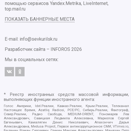
помощью сервисов Yandex.Metrika, LiveInternet,
top.mail.ru
ПОКАЗАТЬ БАННЕРНЫЕ МЕСТА
E-mail: info@sevkurilsk.ru
Разработчик сайта –
INFOROS
2026
Мы в социальных сетях:
* Реестр иностранных средств массовой информации,
выполняющих функции иностранного агента:
Голос Америки, Idel.Реалии, Кавказ.Реалии, Крым.Реалии, Телеканал
Настоящее Время, Azatliq Radiosi, PCE/PC, Сибирь.Реалии, Фактограф,
Север.Реалии, Радио Свобода, MEDIUM-ORIENT, Пономарев Лев
Александрович, Савицкая Людмила Алексеевна, Маркелов Сергей
Евгеньевич, Камалягин Денис Николаевич, Апахончич Дарья
Александровна, Medusa Project, Первое антикоррупционное СМИ, VTimes.io,
Баданин Роман Сергеевич, Гликин Максим Александрович, Маняхин Петр