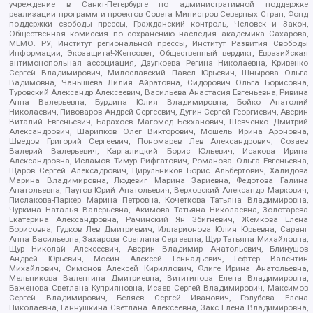
учреждение в Санкт-Петербурге по административной поддержке
реализации программ и проектов Совета Министров Северных Стран, Фонд
поддержки свободы прессы, Гражданский контроль, Человек и Закон,
Общественная комиссия по сохранению наследия академика Сахарова,
МЕМО. РУ, Институт региональной прессы, Институт Развития Свободы
Информации, Экозащита!-Женсовет, Общественный вердикт, Евразийская
антимонопольная ассоциация, Дзугкоева Регина Николаевна, Кривенко
Сергей Владимирович, Милославский Павел Юрьевич, Шнырова Ольга
Вадимовна, Чанышева Лилия Айратовна, Сидорович Ольга Борисовна,
Туровский Александр Алексеевич, Васильева Анастасия Евгеньевна, Ривина
Анна Валерьевна, Бурдина Юлия Владимировна, Бойко Анатолий
Николаевич, Пивоваров Андрей Сергеевич, Дугин Сергей Георгиевич, Аверин
Виталий Евгеньевич, Барахоев Магомед Бекханович, Шевченко Дмитрий
Александрович, Шарипков Олег Викторович, Мошель Ирина Ароновна,
Шведов Григорий Сергеевич, Пономарев Лев Александрович, Созаев
Валерий Валерьевич, Каргалицкий Борис Юльевич, Исакова Ирина
Александровна, Исламов Тимур Рифгатович, Романова Ольга Евгеньевна,
Щаров Сергей Алексадрович, Цирульников Борис Альбертович, Халидова
Марина Владимировна, Людевиг Марина Зариевна, Федотова Галина
Анатольевна, Паутов Юрий Анатольевич, Верховский Александр Маркович,
Пислакова-Паркер Марина Петровна, Кочеткова Татьяна Владимировна,
Чуркина Наталья Валерьевна, Акимова Татьяна Николаевна, Золотарева
Екатерина Александровна, Рачинский Ян Збигневич, Жемкова Елена
Борисовна, Гудков Лев Дмитриевич, Илларионова Юлия Юрьевна, Саранг
Анна Васильевна, Захарова Светлана Сергеевна, Щур Татьяна Михайловна,
Щур Николай Алексеевич, Аверин Владимир Анатольевич, Блинушов
Андрей Юрьевич, Мосин Алексей Геннадьевич, Гефтер Валентин
Михайлович, Симонов Алексей Кириллович, Флиге Ирина Анатольевна,
Мельникова Валентина Дмитриевна, Вититинова Елена Владимировна,
Баженова Светлана Куприяновна, Исаев Сергей Владимирович, Максимов
Сергей Владимирович, Беляев Сергей Иванович, Голубева Елена
Николаевна, Ганнушкина Светлана Алексеевна, Закс Елена Владимировна,