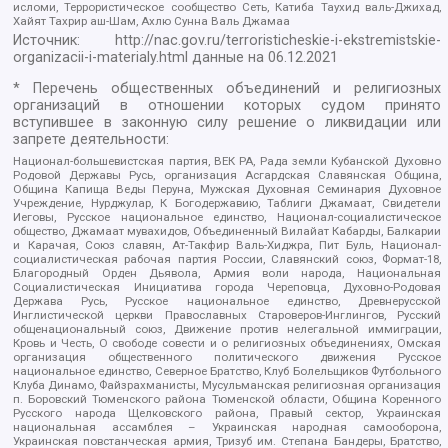
исломи, Террористическое сообщество Сеть, Катиба Таухид валь-Джихад,
Хайят Тахрир аш-Шам, Ахлю Сунна Валь Джамаа
Источник:
http://nac.gov.ru/terroristicheskie-i-ekstremistskie-
organizacii-i-materialy.html
данные на
06.12.2021
* Перечень общественных объединений и религиозных
организаций в отношении которых судом принято
вступившее в законную силу решение о ликвидации или
запрете деятельности:
Национал-большевистская партия, ВЕК РА, Рада земли Кубанской Духовно
Родовой Державы Русь, организация Асгардская Славянская Община,
Община Капища Веды Перуна, Мужская Духовная Семинария Духовное
Учреждение, Нурджулар, К Богодержавию, Таблиги Джамаат, Свидетели
Иеговы, Русское национальное единство, Национал-социалистическое
общество, Джамаат мувахидов, Объединенный Вилайат Кабарды, Балкарии
и Карачая, Союз славян, Ат-Такфир Валь-Хиджра, Пит Буль, Национал-
социалистическая рабочая партия России, Славянский союз, Формат-18,
Благородный Орден Дьявола, Армия воли народа, Национальная
Социалистическая Инициатива города Череповца, Духовно-Родовая
Держава Русь, Русское национальное единство, Древнерусской
Инглистической церкви Православных Староверов-Инглингов, Русский
общенациональный союз, Движение против нелегальной иммиграции,
Кровь и Честь, О свободе совести и о религиозных объединениях, Омская
организация общественного политического движения Русское
национальное единство, Северное Братство, Клуб Болельщиков Футбольного
Клуба Динамо, Файзрахманисты, Мусульманская религиозная организация
п. Боровский Тюменского района Тюменской области, Община Коренного
Русского народа Щелковского района, Правый сектор, Украинская
национальная ассамблея – Украинская народная самооборона,
Украинская повстанческая армия, Тризуб им. Степана Бандеры, Братство,