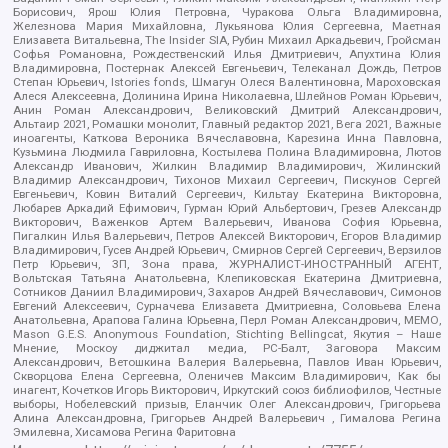
Борисович, Ярош Юлия Петровна, Чуракова Ольга Владимировна,
Железнова Мария Михайловна, Лукьянова Юлия Сергеевна, Маетная
Елизавета Витальевна, The Insider SIA, Рубин Михаил Аркадьевич, Гройсман
Софья Романовна, Рождественский Илья Дмитриевич, Апухтина Юлия
Владимировна, Постернак Алексей Евгеньевич, Телеканал Дождь, Петров
Степан Юрьевич, Istories fonds, Шмагун Олеся Валентиновна, Мароховская
Алеся Алексеевна, Долинина Ирина Николаевна, Шлейнов Роман Юрьевич,
Анин Роман Александрович, Великовский Дмитрий Александрович,
Альтаир 2021, Ромашки монолит, Главный редактор 2021, Вега 2021, Важные
иноагенты, Каткова Вероника Вячеславовна, Карезина Инна Павловна,
Кузьмина Людмила Гавриловна, Костылева Полина Владимировна, Лютов
Александр Иванович, Жилкин Владимир Владимирович, Жилинский
Владимир Александрович, Тихонов Михаил Сергеевич, Пискунов Сергей
Евгеньевич, Ковин Виталий Сергеевич, Кильтау Екатерина Викторовна,
Любарев Аркадий Ефимович, Гурман Юрий Альбертович, Грезев Александр
Викторович, Важенков Артем Валерьевич, Иванова София Юрьевна,
Пигалкин Илья Валерьевич, Петров Алексей Викторович, Егоров Владимир
Владимирович, Гусев Андрей Юрьевич, Смирнов Сергей Сергеевич, Верзилов
Петр Юрьевич, ЗП, Зона права, ЖУРНАЛИСТ-ИНОСТРАННЫЙ АГЕНТ,
Вольтская Татьяна Анатольевна, Клепиковская Екатерина Дмитриевна,
Сотников Даниил Владимирович, Захаров Андрей Вячеславович, Симонов
Евгений Алексеевич, Сурначева Елизавета Дмитриевна, Соловьева Елена
Анатольевна, Арапова Галина Юрьевна, Перл Роман Александрович, МЕМО,
Mason G.E.S. Anonymous Foundation, Stichting Bellingcat, Якутия – Наше
Мнение, Москоу диджитал медиа, РС-Балт, Заговора Максим
Александрович, Ветошкина Валерия Валерьевна, Павлов Иван Юрьевич,
Скворцова Елена Сергеевна, Оленичев Максим Владимирович, Как бы
инагент, Кочетков Игорь Викторович, Иркутский союз библиофилов, Честные
выборы, Нобелевский призыв, Еланчик Олег Александрович, Григорьева
Алина Александровна, Григорьев Андрей Валерьевич , Гималова Регина
Эмилевна, Хисамова Регина Фаритовна