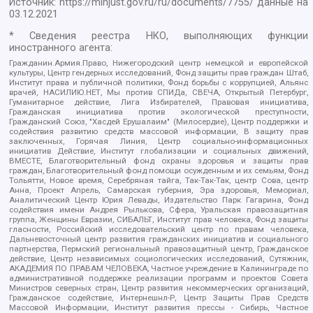
Источник:
https://minjust.gov.ru/ru/documents/7755/
данные на
03.12.2021
* Сведения реестра НКО, выполняющих функции
иностранного агента:
Гражданин.Армия.Право, Нижегородский центр немецкой и европейской
культуры, Центр гендерных исследований, Фонд защиты прав граждан Штаб,
Институт права и публичной политики, Фонд борьбы с коррупцией, Альянс
врачей, НАСИЛИЮ.НЕТ, Мы против СПИДа, СВЕЧА, Открытый Петербург,
Гуманитарное действие, Лига Избирателей, Правовая инициатива,
Гражданская инициатива против экологической преступности,
Гражданский Союз, "Хасдей Ерушалаим" (Милосердие), Центр поддержки и
содействия развитию средств массовой информации, В защиту прав
заключенных, Горячая Линия, Центр социально-информационных
инициатив Действие, Институт глобализации и социальных движений,
ВМЕСТЕ, Благотворительный фонд охраны здоровья и защиты прав
граждан, Благотворительный фонд помощи осужденным и их семьям, Фонд
Тольятти, Новое время, Серебряная тайга, Так-Так-Так, центр Сова, центр
Анна, Проект Апрель, Самарская губерния, Эра здоровья, Мемориал,
Аналитический Центр Юрия Левады, Издательство Парк Гагарина, Фонд
содействия имени Андрея Рылькова, Сфера, Уральская правозащитная
группа, Женщины Евразии, СИБАЛЬТ, Институт прав человека, Фонд защиты
гласности, Российский исследовательский центр по правам человека,
Дальневосточный центр развития гражданских инициатив и социального
партнерства, Пермский региональный правозащитный центр, Гражданское
действие, Центр независимых социологических исследований, Сутяжник,
АКАДЕМИЯ ПО ПРАВАМ ЧЕЛОВЕКА, Частное учреждение в Калининграде по
административной поддержке реализации программ и проектов Совета
Министров северных стран, Центр развития некоммерческих организаций,
Гражданское содействие, Интернешнл-Р, Центр Защиты Прав Средств
Массовой Информации, Институт развития прессы - Сибирь, Частное