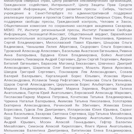
Министров северных стран, Центр развития некоммерческих организаций,
Гражданское содействие, Интернешнл-Р, Центр Защиты Прав Средств
Массовой Информации, Институт развития прессы - Сибирь, Частное
учреждение в Санкт-Петербурге по административной поддержке
реализации программ и проектов Совета Министров Северных Стран, Фонд
поддержки свободы прессы, Гражданский контроль, Человек и Закон,
Общественная комиссия по сохранению наследия академика Сахарова,
МЕМО. РУ, Институт региональной прессы, Институт Развития Свободы
Информации, Экозащита!-Женсовет, Общественный вердикт, Евразийская
антимонопольная ассоциация, Дзугкоева Регина Николаевна, Кривенко
Сергей Владимирович, Милославский Павел Юрьевич, Шнырова Ольга
Вадимовна, Чанышева Лилия Айратовна, Сидорович Ольга Борисовна,
Туровский Александр Алексеевич, Васильева Анастасия Евгеньевна, Ривина
Анна Валерьевна, Бурдина Юлия Владимировна, Бойко Анатолий
Николаевич, Пивоваров Андрей Сергеевич, Дугин Сергей Георгиевич, Аверин
Виталий Евгеньевич, Барахоев Магомед Бекханович, Шевченко Дмитрий
Александрович, Шарипков Олег Викторович, Мошель Ирина Ароновна,
Шведов Григорий Сергеевич, Пономарев Лев Александрович, Созаев
Валерий Валерьевич, Каргалицкий Борис Юльевич, Исакова Ирина
Александровна, Исламов Тимур Рифгатович, Романова Ольга Евгеньевна,
Щаров Сергей Алексадрович, Цирульников Борис Альбертович, Халидова
Марина Владимировна, Людевиг Марина Зариевна, Федотова Галина
Анатольевна, Паутов Юрий Анатольевич, Верховский Александр Маркович,
Пислакова-Паркер Марина Петровна, Кочеткова Татьяна Владимировна,
Чуркина Наталья Валерьевна, Акимова Татьяна Николаевна, Золотарева
Екатерина Александровна, Рачинский Ян Збигневич, Жемкова Елена
Борисовна, Гудков Лев Дмитриевич, Илларионова Юлия Юрьевна, Саранг
Анна Васильевна, Захарова Светлана Сергеевна, Щур Татьяна Михайловна,
Щур Николай Алексеевич, Аверин Владимир Анатольевич, Блинушов
Андрей Юрьевич, Мосин Алексей Геннадьевич, Гефтер Валентин
Михайлович, Симонов Алексей Кириллович, Флиге Ирина Анатольевна,
Мельникова Валентина Дмитриевна, Вититинова Елена Владимировна,