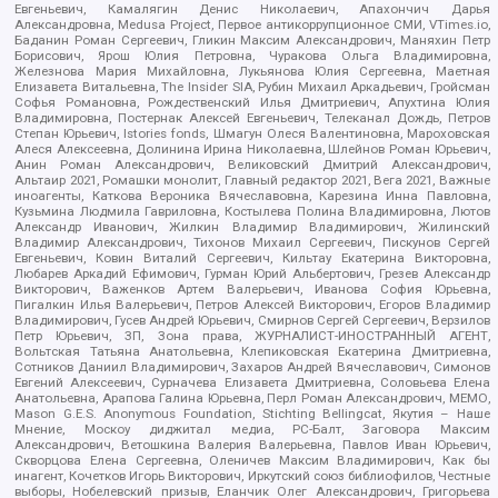
Евгеньевич, Камалягин Денис Николаевич, Апахончич Дарья
Александровна, Medusa Project, Первое антикоррупционное СМИ, VTimes.io,
Баданин Роман Сергеевич, Гликин Максим Александрович, Маняхин Петр
Борисович, Ярош Юлия Петровна, Чуракова Ольга Владимировна,
Железнова Мария Михайловна, Лукьянова Юлия Сергеевна, Маетная
Елизавета Витальевна, The Insider SIA, Рубин Михаил Аркадьевич, Гройсман
Софья Романовна, Рождественский Илья Дмитриевич, Апухтина Юлия
Владимировна, Постернак Алексей Евгеньевич, Телеканал Дождь, Петров
Степан Юрьевич, Istories fonds, Шмагун Олеся Валентиновна, Мароховская
Алеся Алексеевна, Долинина Ирина Николаевна, Шлейнов Роман Юрьевич,
Анин Роман Александрович, Великовский Дмитрий Александрович,
Альтаир 2021, Ромашки монолит, Главный редактор 2021, Вега 2021, Важные
иноагенты, Каткова Вероника Вячеславовна, Карезина Инна Павловна,
Кузьмина Людмила Гавриловна, Костылева Полина Владимировна, Лютов
Александр Иванович, Жилкин Владимир Владимирович, Жилинский
Владимир Александрович, Тихонов Михаил Сергеевич, Пискунов Сергей
Евгеньевич, Ковин Виталий Сергеевич, Кильтау Екатерина Викторовна,
Любарев Аркадий Ефимович, Гурман Юрий Альбертович, Грезев Александр
Викторович, Важенков Артем Валерьевич, Иванова София Юрьевна,
Пигалкин Илья Валерьевич, Петров Алексей Викторович, Егоров Владимир
Владимирович, Гусев Андрей Юрьевич, Смирнов Сергей Сергеевич, Верзилов
Петр Юрьевич, ЗП, Зона права, ЖУРНАЛИСТ-ИНОСТРАННЫЙ АГЕНТ,
Вольтская Татьяна Анатольевна, Клепиковская Екатерина Дмитриевна,
Сотников Даниил Владимирович, Захаров Андрей Вячеславович, Симонов
Евгений Алексеевич, Сурначева Елизавета Дмитриевна, Соловьева Елена
Анатольевна, Арапова Галина Юрьевна, Перл Роман Александрович, МЕМО,
Mason G.E.S. Anonymous Foundation, Stichting Bellingcat, Якутия – Наше
Мнение, Москоу диджитал медиа, РС-Балт, Заговора Максим
Александрович, Ветошкина Валерия Валерьевна, Павлов Иван Юрьевич,
Скворцова Елена Сергеевна, Оленичев Максим Владимирович, Как бы
инагент, Кочетков Игорь Викторович, Иркутский союз библиофилов, Честные
выборы, Нобелевский призыв, Еланчик Олег Александрович, Григорьева