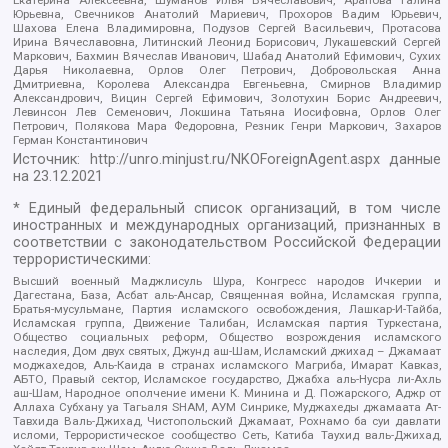
Екатерина Алексеевна, Шуманов Илья Вячеславович, Арапова Галина
Юрьевна, Свечников Анатолий Мариевич, Прохоров Вадим Юрьевич,
Шахова Елена Владимировна, Подузов Сергей Васильевич, Протасова
Ирина Вячеславовна, Литинский Леонид Борисович, Лукашевский Сергей
Маркович, Бахмин Вячеслав Иванович, Шабад Анатолий Ефимович, Сухих
Дарья Николаевна, Орлов Олег Петрович, Добровольская Анна
Дмитриевна, Королева Александра Евгеньевна, Смирнов Владимир
Александрович, Вицин Сергей Ефимович, Золотухин Борис Андреевич,
Левинсон Лев Семенович, Локшина Татьяна Иосифовна, Орлов Олег
Петрович, Полякова Мара Федоровна, Резник Генри Маркович, Захаров
Герман Константинович
Источник:
http://unro.minjust.ru/NKOForeignAgent.aspx
данные
на
23.12.2021
* Единый федеральный список организаций, в том числе
иностранных и международных организаций, признанных в
соответствии с законодательством Российской Федерации
террористическими:
Высший военный Маджлисуль Шура, Конгресс народов Ичкерии и
Дагестана, База, Асбат аль-Ансар, Священная война, Исламская группа,
Братья-мусульмане, Партия исламского освобождения, Лашкар-И-Тайба,
Исламская группа, Движение Талибан, Исламская партия Туркестана,
Общество социальных реформ, Общество возрождения исламского
наследия, Дом двух святых, Джунд аш-Шам, Исламский джихад – Джамаат
моджахедов, Аль-Каида в странах исламского Магриба, Имарат Кавказ,
АБТО, Правый сектор, Исламское государство, Джабха аль-Нусра ли-Ахль
аш-Шам, Народное ополчение имени К. Минина и Д. Пожарского, Аджр от
Аллаха Субхану уа Тагьаля SHAM, АУМ Синрике, Муджахеды джамаата Ат-
Тавхида Валь-Джихад, Чистопольский Джамаат, Рохнамо ба суи давлати
исломи, Террористическое сообщество Сеть, Катиба Таухид валь-Джихад,