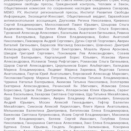
реализации программ и проектов Совета Министров Северных Стран, Фонд
поддержки свободы прессы, Гражданский контроль, Человек и Закон,
Общественная комиссия по сохранению наследия академика Сахарова,
МЕМО. РУ, Институт региональной прессы, Институт Развития Свободы
Информации, Экозащита!-Женсовет, Общественный вердикт, Евразийская
антимонопольная ассоциация, Дзугкоева Регина Николаевна, Кривенко
Сергей Владимирович, Милославский Павел Юрьевич, Шнырова Ольга
Вадимовна, Чанышева Лилия Айратовна, Сидорович Ольга Борисовна,
Туровский Александр Алексеевич, Васильева Анастасия Евгеньевна, Ривина
Анна Валерьевна, Бурдина Юлия Владимировна, Бойко Анатолий
Николаевич, Пивоваров Андрей Сергеевич, Дугин Сергей Георгиевич, Аверин
Виталий Евгеньевич, Барахоев Магомед Бекханович, Шевченко Дмитрий
Александрович, Шарипков Олег Викторович, Мошель Ирина Ароновна,
Шведов Григорий Сергеевич, Пономарев Лев Александрович, Созаев
Валерий Валерьевич, Каргалицкий Борис Юльевич, Исакова Ирина
Александровна, Исламов Тимур Рифгатович, Романова Ольга Евгеньевна,
Щаров Сергей Алексадрович, Цирульников Борис Альбертович, Халидова
Марина Владимировна, Людевиг Марина Зариевна, Федотова Галина
Анатольевна, Паутов Юрий Анатольевич, Верховский Александр Маркович,
Пислакова-Паркер Марина Петровна, Кочеткова Татьяна Владимировна,
Чуркина Наталья Валерьевна, Акимова Татьяна Николаевна, Золотарева
Екатерина Александровна, Рачинский Ян Збигневич, Жемкова Елена
Борисовна, Гудков Лев Дмитриевич, Илларионова Юлия Юрьевна, Саранг
Анна Васильевна, Захарова Светлана Сергеевна, Щур Татьяна Михайловна,
Щур Николай Алексеевич, Аверин Владимир Анатольевич, Блинушов
Андрей Юрьевич, Мосин Алексей Геннадьевич, Гефтер Валентин
Михайлович, Симонов Алексей Кириллович, Флиге Ирина Анатольевна,
Мельникова Валентина Дмитриевна, Вититинова Елена Владимировна,
Баженова Светлана Куприяновна, Исаев Сергей Владимирович, Максимов
Сергей Владимирович, Беляев Сергей Иванович, Голубева Елена
Николаевна, Ганнушкина Светлана Алексеевна, Закс Елена Владимировна,
Буртина Елена Юрьевна, Гендель Людмила Залмановна, Кокорина