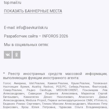
top.mail.ru
ПОКАЗАТЬ БАННЕРНЫЕ МЕСТА
E-mail: info@sevkurilsk.ru
Разработчик сайта –
INFOROS
2026
Мы в социальных сетях:
* Реестр иностранных средств массовой информации,
выполняющих функции иностранного агента:
Голос Америки, Idel.Реалии, Кавказ.Реалии, Крым.Реалии, Телеканал
Настоящее Время, Azatliq Radiosi, PCE/PC, Сибирь.Реалии, Фактограф,
Север.Реалии, Радио Свобода, MEDIUM-ORIENT, Пономарев Лев
Александрович, Савицкая Людмила Алексеевна, Маркелов Сергей
Евгеньевич, Камалягин Денис Николаевич, Апахончич Дарья
Александровна, Medusa Project, Первое антикоррупционное СМИ, VTimes.io,
Баданин Роман Сергеевич, Гликин Максим Александрович, Маняхин Петр
Борисович, Ярош Юлия Петровна, Чуракова Ольга Владимировна,