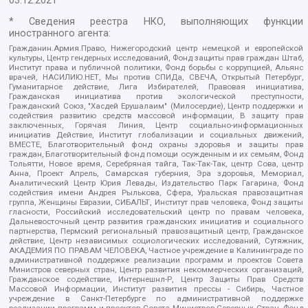
03.12.2021
* Сведения реестра НКО, выполняющих функции
иностранного агента:
Гражданин.Армия.Право, Нижегородский центр немецкой и европейской
культуры, Центр гендерных исследований, Фонд защиты прав граждан Штаб,
Институт права и публичной политики, Фонд борьбы с коррупцией, Альянс
врачей, НАСИЛИЮ.НЕТ, Мы против СПИДа, СВЕЧА, Открытый Петербург,
Гуманитарное действие, Лига Избирателей, Правовая инициатива,
Гражданская инициатива против экологической преступности,
Гражданский Союз, "Хасдей Ерушалаим" (Милосердие), Центр поддержки и
содействия развитию средств массовой информации, В защиту прав
заключенных, Горячая Линия, Центр социально-информационных
инициатив Действие, Институт глобализации и социальных движений,
ВМЕСТЕ, Благотворительный фонд охраны здоровья и защиты прав
граждан, Благотворительный фонд помощи осужденным и их семьям, Фонд
Тольятти, Новое время, Серебряная тайга, Так-Так-Так, центр Сова, центр
Анна, Проект Апрель, Самарская губерния, Эра здоровья, Мемориал,
Аналитический Центр Юрия Левады, Издательство Парк Гагарина, Фонд
содействия имени Андрея Рылькова, Сфера, Уральская правозащитная
группа, Женщины Евразии, СИБАЛЬТ, Институт прав человека, Фонд защиты
гласности, Российский исследовательский центр по правам человека,
Дальневосточный центр развития гражданских инициатив и социального
партнерства, Пермский региональный правозащитный центр, Гражданское
действие, Центр независимых социологических исследований, Сутяжник,
АКАДЕМИЯ ПО ПРАВАМ ЧЕЛОВЕКА, Частное учреждение в Калининграде по
административной поддержке реализации программ и проектов Совета
Министров северных стран, Центр развития некоммерческих организаций,
Гражданское содействие, Интернешнл-Р, Центр Защиты Прав Средств
Массовой Информации, Институт развития прессы - Сибирь, Частное
учреждение в Санкт-Петербурге по административной поддержке