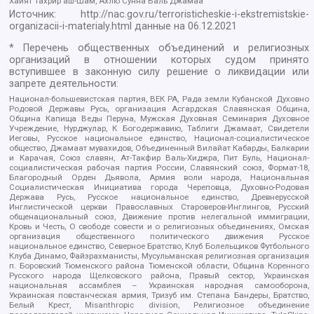
Хайят Тахрир аш-Шам, Ахлю Сунна Валь Джамаа
Источник:
http://nac.gov.ru/terroristicheskie-i-ekstremistskie-
organizacii-i-materialy.html
данные на
06.12.2021
* Перечень общественных объединений и религиозных
организаций в отношении которых судом принято
вступившее в законную силу решение о ликвидации или
запрете деятельности:
Национал-большевистская партия, ВЕК РА, Рада земли Кубанской Духовно
Родовой Державы Русь, организация Асгардская Славянская Община,
Община Капища Веды Перуна, Мужская Духовная Семинария Духовное
Учреждение, Нурджулар, К Богодержавию, Таблиги Джамаат, Свидетели
Иеговы, Русское национальное единство, Национал-социалистическое
общество, Джамаат мувахидов, Объединенный Вилайат Кабарды, Балкарии
и Карачая, Союз славян, Ат-Такфир Валь-Хиджра, Пит Буль, Национал-
социалистическая рабочая партия России, Славянский союз, Формат-18,
Благородный Орден Дьявола, Армия воли народа, Национальная
Социалистическая Инициатива города Череповца, Духовно-Родовая
Держава Русь, Русское национальное единство, Древнерусской
Инглистической церкви Православных Староверов-Инглингов, Русский
общенациональный союз, Движение против нелегальной иммиграции,
Кровь и Честь, О свободе совести и о религиозных объединениях, Омская
организация общественного политического движения Русское
национальное единство, Северное Братство, Клуб Болельщиков Футбольного
Клуба Динамо, Файзрахманисты, Мусульманская религиозная организация
п. Боровский Тюменского района Тюменской области, Община Коренного
Русского народа Щелковского района, Правый сектор, Украинская
национальная ассамблея – Украинская народная самооборона,
Украинская повстанческая армия, Тризуб им. Степана Бандеры, Братство,
Белый Крест, Misanthropic division, Религиозное объединение