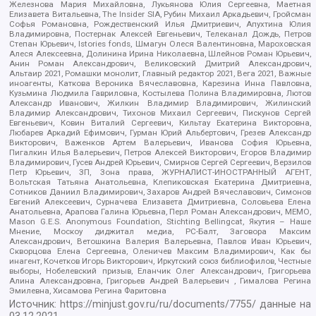
Железнова Мария Михайловна, Лукьянова Юлия Сергеевна, Маетная
Елизавета Витальевна, The Insider SIA, Рубин Михаил Аркадьевич, Гройсман
Софья Романовна, Рождественский Илья Дмитриевич, Апухтина Юлия
Владимировна, Постернак Алексей Евгеньевич, Телеканал Дождь, Петров
Степан Юрьевич, Istories fonds, Шмагун Олеся Валентиновна, Мароховская
Алеся Алексеевна, Долинина Ирина Николаевна, Шлейнов Роман Юрьевич,
Анин Роман Александрович, Великовский Дмитрий Александрович,
Альтаир 2021, Ромашки монолит, Главный редактор 2021, Вега 2021, Важные
иноагенты, Каткова Вероника Вячеславовна, Карезина Инна Павловна,
Кузьмина Людмила Гавриловна, Костылева Полина Владимировна, Лютов
Александр Иванович, Жилкин Владимир Владимирович, Жилинский
Владимир Александрович, Тихонов Михаил Сергеевич, Пискунов Сергей
Евгеньевич, Ковин Виталий Сергеевич, Кильтау Екатерина Викторовна,
Любарев Аркадий Ефимович, Гурман Юрий Альбертович, Грезев Александр
Викторович, Важенков Артем Валерьевич, Иванова София Юрьевна,
Пигалкин Илья Валерьевич, Петров Алексей Викторович, Егоров Владимир
Владимирович, Гусев Андрей Юрьевич, Смирнов Сергей Сергеевич, Верзилов
Петр Юрьевич, ЗП, Зона права, ЖУРНАЛИСТ-ИНОСТРАННЫЙ АГЕНТ,
Вольтская Татьяна Анатольевна, Клепиковская Екатерина Дмитриевна,
Сотников Даниил Владимирович, Захаров Андрей Вячеславович, Симонов
Евгений Алексеевич, Сурначева Елизавета Дмитриевна, Соловьева Елена
Анатольевна, Арапова Галина Юрьевна, Перл Роман Александрович, МЕМО,
Mason G.E.S. Anonymous Foundation, Stichting Bellingcat, Якутия – Наше
Мнение, Москоу диджитал медиа, РС-Балт, Заговора Максим
Александрович, Ветошкина Валерия Валерьевна, Павлов Иван Юрьевич,
Скворцова Елена Сергеевна, Оленичев Максим Владимирович, Как бы
инагент, Кочетков Игорь Викторович, Иркутский союз библиофилов, Честные
выборы, Нобелевский призыв, Еланчик Олег Александрович, Григорьева
Алина Александровна, Григорьев Андрей Валерьевич , Гималова Регина
Эмилевна, Хисамова Регина Фаритовна
Источник:
https://minjust.gov.ru/ru/documents/7755/
данные на