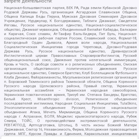
запрете деятельности:
Национал-большевистская партия, ВЕК РА, Рада земли Кубанской Духовно
Родовой Державы Русь, организация Асгардская Славянская Община,
Община Капища Веды Перуна, Мужская Духовная Семинария Духовное
Учреждение, Нурджулар, К Богодержавию, Таблиги Джамаат, Свидетели
Иеговы, Русское национальное единство, Национал-социалистическое
общество, Джамаат мувахидов, Объединенный Вилайат Кабарды, Балкарии
и Карачая, Союз славян, Ат-Такфир Валь-Хиджра, Пит Буль, Национал-
социалистическая рабочая партия России, Славянский союз, Формат-18,
Благородный Орден Дьявола, Армия воли народа, Национальная
Социалистическая Инициатива города Череповца, Духовно-Родовая
Держава Русь, Русское национальное единство, Древнерусской
Инглистической церкви Православных Староверов-Инглингов, Русский
общенациональный союз, Движение против нелегальной иммиграции,
Кровь и Честь, О свободе совести и о религиозных объединениях, Омская
организация общественного политического движения Русское
национальное единство, Северное Братство, Клуб Болельщиков Футбольного
Клуба Динамо, Файзрахманисты, Мусульманская религиозная организация
п. Боровский Тюменского района Тюменской области, Община Коренного
Русского народа Щелковского района, Правый сектор, Украинская
национальная ассамблея – Украинская народная самооборона,
Украинская повстанческая армия, Тризуб им. Степана Бандеры, Братство,
Белый Крест, Misanthropic division, Религиозное объединение
последователей инглиизма, Народная Социальная Инициатива, TulaSkins,
Этнополитическое объединение Русские, Русское национальное
объединение Атака, Мечеть Мирмамеда, Община Коренного Русского
народа г. Астрахани, ВОЛЯ, Меджлис крымскотатарского народа, Рубеж
Севера, ТОЙС, О противодействии экстремистской деятельности,
РЕВТАТПОД, Артподготовка, Штольц, В честь иконы Божией Матери
Державная, Сектор 16, Независимость, Фирма, Молодежная правозащитная
группа МПГ, Курсом Правды и Единения, Каракольская инициативная
группа, Автоград Крю, Союз Славянских Сил Руси, Алля-Аят,