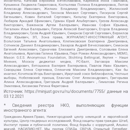
иноагенты, Каткова Вероника Вячеславовна, Карезина Инна Павловна,
Кузьмина Людмила Гавриловна, Костылева Полина Владимировна, Лютов
Александр Иванович, Жилкин Владимир Владимирович, Жилинский
Владимир Александрович, Тихонов Михаил Сергеевич, Пискунов Сергей
Евгеньевич, Ковин Виталий Сергеевич, Кильтау Екатерина Викторовна,
Любарев Аркадий Ефимович, Гурман Юрий Альбертович, Грезев Александр
Викторович, Важенков Артем Валерьевич, Иванова София Юрьевна,
Пигалкин Илья Валерьевич, Петров Алексей Викторович, Егоров Владимир
Владимирович, Гусев Андрей Юрьевич, Смирнов Сергей Сергеевич, Верзилов
Петр Юрьевич, ЗП, Зона права, ЖУРНАЛИСТ-ИНОСТРАННЫЙ АГЕНТ,
Вольтская Татьяна Анатольевна, Клепиковская Екатерина Дмитриевна,
Сотников Даниил Владимирович, Захаров Андрей Вячеславович, Симонов
Евгений Алексеевич, Сурначева Елизавета Дмитриевна, Соловьева Елена
Анатольевна, Арапова Галина Юрьевна, Перл Роман Александрович, МЕМО,
Mason G.E.S. Anonymous Foundation, Stichting Bellingcat, Якутия – Наше
Мнение, Москоу диджитал медиа, РС-Балт, Заговора Максим
Александрович, Ветошкина Валерия Валерьевна, Павлов Иван Юрьевич,
Скворцова Елена Сергеевна, Оленичев Максим Владимирович, Как бы
инагент, Кочетков Игорь Викторович, Иркутский союз библиофилов, Честные
выборы, Нобелевский призыв, Еланчик Олег Александрович, Григорьева
Алина Александровна, Григорьев Андрей Валерьевич , Гималова Регина
Эмилевна, Хисамова Регина Фаритовна
Источник:
https://minjust.gov.ru/ru/documents/7755/
данные на
03.12.2021
* Сведения реестра НКО, выполняющих функции
иностранного агента:
Гражданин.Армия.Право, Нижегородский центр немецкой и европейской
культуры, Центр гендерных исследований, Фонд защиты прав граждан Штаб,
Институт права и публичной политики, Фонд борьбы с коррупцией, Альянс
врачей, НАСИЛИЮ.НЕТ, Мы против СПИДа, СВЕЧА, Открытый Петербург,