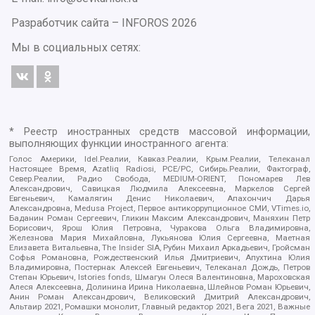
Разработчик сайта –
INFOROS
2026
Мы в социальных сетях:
* Реестр иностранных средств массовой информации,
выполняющих функции иностранного агента:
Голос Америки, Idel.Реалии, Кавказ.Реалии, Крым.Реалии, Телеканал
Настоящее Время, Azatliq Radiosi, PCE/PC, Сибирь.Реалии, Фактограф,
Север.Реалии, Радио Свобода, MEDIUM-ORIENT, Пономарев Лев
Александрович, Савицкая Людмила Алексеевна, Маркелов Сергей
Евгеньевич, Камалягин Денис Николаевич, Апахончич Дарья
Александровна, Medusa Project, Первое антикоррупционное СМИ, VTimes.io,
Баданин Роман Сергеевич, Гликин Максим Александрович, Маняхин Петр
Борисович, Ярош Юлия Петровна, Чуракова Ольга Владимировна,
Железнова Мария Михайловна, Лукьянова Юлия Сергеевна, Маетная
Елизавета Витальевна, The Insider SIA, Рубин Михаил Аркадьевич, Гройсман
Софья Романовна, Рождественский Илья Дмитриевич, Апухтина Юлия
Владимировна, Постернак Алексей Евгеньевич, Телеканал Дождь, Петров
Степан Юрьевич, Istories fonds, Шмагун Олеся Валентиновна, Мароховская
Алеся Алексеевна, Долинина Ирина Николаевна, Шлейнов Роман Юрьевич,
Анин Роман Александрович, Великовский Дмитрий Александрович,
Альтаир 2021, Ромашки монолит, Главный редактор 2021, Вега 2021, Важные