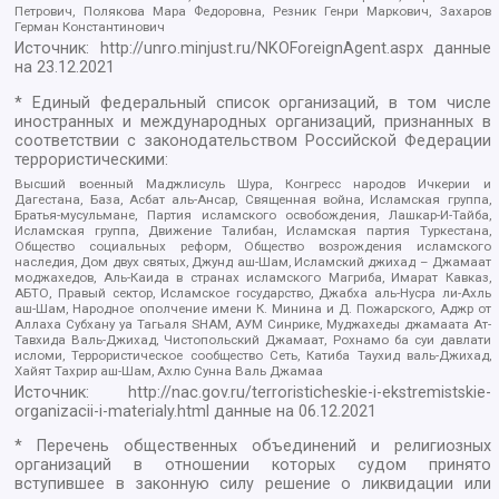
Петрович, Полякова Мара Федоровна, Резник Генри Маркович, Захаров
Герман Константинович
Источник:
http://unro.minjust.ru/NKOForeignAgent.aspx
данные
на
23.12.2021
* Единый федеральный список организаций, в том числе
иностранных и международных организаций, признанных в
соответствии с законодательством Российской Федерации
террористическими:
Высший военный Маджлисуль Шура, Конгресс народов Ичкерии и
Дагестана, База, Асбат аль-Ансар, Священная война, Исламская группа,
Братья-мусульмане, Партия исламского освобождения, Лашкар-И-Тайба,
Исламская группа, Движение Талибан, Исламская партия Туркестана,
Общество социальных реформ, Общество возрождения исламского
наследия, Дом двух святых, Джунд аш-Шам, Исламский джихад – Джамаат
моджахедов, Аль-Каида в странах исламского Магриба, Имарат Кавказ,
АБТО, Правый сектор, Исламское государство, Джабха аль-Нусра ли-Ахль
аш-Шам, Народное ополчение имени К. Минина и Д. Пожарского, Аджр от
Аллаха Субхану уа Тагьаля SHAM, АУМ Синрике, Муджахеды джамаата Ат-
Тавхида Валь-Джихад, Чистопольский Джамаат, Рохнамо ба суи давлати
исломи, Террористическое сообщество Сеть, Катиба Таухид валь-Джихад,
Хайят Тахрир аш-Шам, Ахлю Сунна Валь Джамаа
Источник:
http://nac.gov.ru/terroristicheskie-i-ekstremistskie-
organizacii-i-materialy.html
данные на
06.12.2021
* Перечень общественных объединений и религиозных
организаций в отношении которых судом принято
вступившее в законную силу решение о ликвидации или