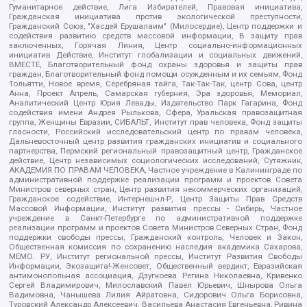
Гуманитарное действие, Лига Избирателей, Правовая инициатива,
Гражданская инициатива против экологической преступности,
Гражданский Союз, "Хасдей Ерушалаим" (Милосердие), Центр поддержки и
содействия развитию средств массовой информации, В защиту прав
заключенных, Горячая Линия, Центр социально-информационных
инициатив Действие, Институт глобализации и социальных движений,
ВМЕСТЕ, Благотворительный фонд охраны здоровья и защиты прав
граждан, Благотворительный фонд помощи осужденным и их семьям, Фонд
Тольятти, Новое время, Серебряная тайга, Так-Так-Так, центр Сова, центр
Анна, Проект Апрель, Самарская губерния, Эра здоровья, Мемориал,
Аналитический Центр Юрия Левады, Издательство Парк Гагарина, Фонд
содействия имени Андрея Рылькова, Сфера, Уральская правозащитная
группа, Женщины Евразии, СИБАЛЬТ, Институт прав человека, Фонд защиты
гласности, Российский исследовательский центр по правам человека,
Дальневосточный центр развития гражданских инициатив и социального
партнерства, Пермский региональный правозащитный центр, Гражданское
действие, Центр независимых социологических исследований, Сутяжник,
АКАДЕМИЯ ПО ПРАВАМ ЧЕЛОВЕКА, Частное учреждение в Калининграде по
административной поддержке реализации программ и проектов Совета
Министров северных стран, Центр развития некоммерческих организаций,
Гражданское содействие, Интернешнл-Р, Центр Защиты Прав Средств
Массовой Информации, Институт развития прессы - Сибирь, Частное
учреждение в Санкт-Петербурге по административной поддержке
реализации программ и проектов Совета Министров Северных Стран, Фонд
поддержки свободы прессы, Гражданский контроль, Человек и Закон,
Общественная комиссия по сохранению наследия академика Сахарова,
МЕМО. РУ, Институт региональной прессы, Институт Развития Свободы
Информации, Экозащита!-Женсовет, Общественный вердикт, Евразийская
антимонопольная ассоциация, Дзугкоева Регина Николаевна, Кривенко
Сергей Владимирович, Милославский Павел Юрьевич, Шнырова Ольга
Вадимовна, Чанышева Лилия Айратовна, Сидорович Ольга Борисовна,
Туровский Александр Алексеевич, Васильева Анастасия Евгеньевна, Ривина