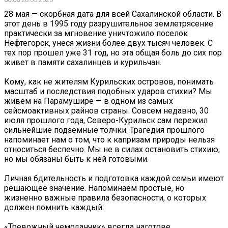
28 мая — скорбная дата для всей Сахалинской области. В
этот день в 1995 году разрушительное землетрясение
практически за мгновение уничтожило поселок
Нефтегорск, унеся жизни более двух тысяч человек. С
тех пор прошел уже 31 год, но эта общая боль до сих пор
живет в памяти сахалинцев и курильчан.
Кому, как не жителям Курильских островов, понимать
масштаб и последствия подобных ударов стихии? Мы
живем на Парамушире — в одном из самых
сейсмоактивных райнов страны. Совсем недавно, 30
июля прошлого года, Северо-Курильск сам пережил
сильнейшие подземные толчки. Трагедия прошлого
напоминает нам о том, что к капризам природы нельзя
относиться беспечно. Мы не в силах остановить стихию,
но мы обязаны быть к ней готовыми.
Личная бдительность и подготовка каждой семьи имеют
решающее значение. Напоминаем простые, но
жизненно важные правила безопасности, о которых
должен помнить каждый:
«Тревожный чемоданчик» всегда наготове