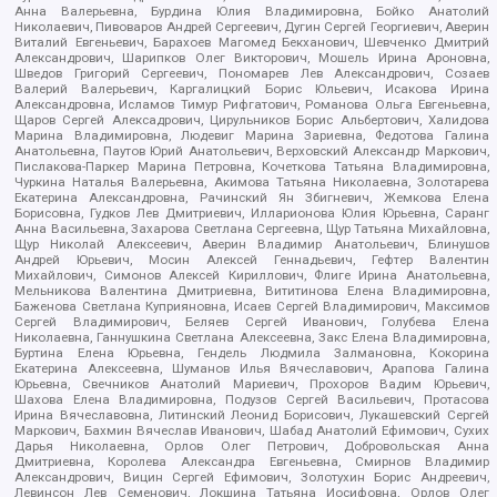
Анна Валерьевна, Бурдина Юлия Владимировна, Бойко Анатолий
Николаевич, Пивоваров Андрей Сергеевич, Дугин Сергей Георгиевич, Аверин
Виталий Евгеньевич, Барахоев Магомед Бекханович, Шевченко Дмитрий
Александрович, Шарипков Олег Викторович, Мошель Ирина Ароновна,
Шведов Григорий Сергеевич, Пономарев Лев Александрович, Созаев
Валерий Валерьевич, Каргалицкий Борис Юльевич, Исакова Ирина
Александровна, Исламов Тимур Рифгатович, Романова Ольга Евгеньевна,
Щаров Сергей Алексадрович, Цирульников Борис Альбертович, Халидова
Марина Владимировна, Людевиг Марина Зариевна, Федотова Галина
Анатольевна, Паутов Юрий Анатольевич, Верховский Александр Маркович,
Пислакова-Паркер Марина Петровна, Кочеткова Татьяна Владимировна,
Чуркина Наталья Валерьевна, Акимова Татьяна Николаевна, Золотарева
Екатерина Александровна, Рачинский Ян Збигневич, Жемкова Елена
Борисовна, Гудков Лев Дмитриевич, Илларионова Юлия Юрьевна, Саранг
Анна Васильевна, Захарова Светлана Сергеевна, Щур Татьяна Михайловна,
Щур Николай Алексеевич, Аверин Владимир Анатольевич, Блинушов
Андрей Юрьевич, Мосин Алексей Геннадьевич, Гефтер Валентин
Михайлович, Симонов Алексей Кириллович, Флиге Ирина Анатольевна,
Мельникова Валентина Дмитриевна, Вититинова Елена Владимировна,
Баженова Светлана Куприяновна, Исаев Сергей Владимирович, Максимов
Сергей Владимирович, Беляев Сергей Иванович, Голубева Елена
Николаевна, Ганнушкина Светлана Алексеевна, Закс Елена Владимировна,
Буртина Елена Юрьевна, Гендель Людмила Залмановна, Кокорина
Екатерина Алексеевна, Шуманов Илья Вячеславович, Арапова Галина
Юрьевна, Свечников Анатолий Мариевич, Прохоров Вадим Юрьевич,
Шахова Елена Владимировна, Подузов Сергей Васильевич, Протасова
Ирина Вячеславовна, Литинский Леонид Борисович, Лукашевский Сергей
Маркович, Бахмин Вячеслав Иванович, Шабад Анатолий Ефимович, Сухих
Дарья Николаевна, Орлов Олег Петрович, Добровольская Анна
Дмитриевна, Королева Александра Евгеньевна, Смирнов Владимир
Александрович, Вицин Сергей Ефимович, Золотухин Борис Андреевич,
Левинсон Лев Семенович, Локшина Татьяна Иосифовна, Орлов Олег