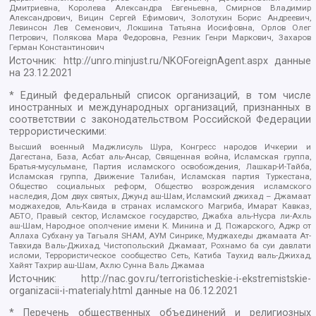
Дмитриевна, Королева Александра Евгеньевна, Смирнов Владимир
Александрович, Вицин Сергей Ефимович, Золотухин Борис Андреевич,
Левинсон Лев Семенович, Локшина Татьяна Иосифовна, Орлов Олег
Петрович, Полякова Мара Федоровна, Резник Генри Маркович, Захаров
Герман Константинович
Источник:
http://unro.minjust.ru/NKOForeignAgent.aspx
данные
на
23.12.2021
* Единый федеральный список организаций, в том числе
иностранных и международных организаций, признанных в
соответствии с законодательством Российской Федерации
террористическими:
Высший военный Маджлисуль Шура, Конгресс народов Ичкерии и
Дагестана, База, Асбат аль-Ансар, Священная война, Исламская группа,
Братья-мусульмане, Партия исламского освобождения, Лашкар-И-Тайба,
Исламская группа, Движение Талибан, Исламская партия Туркестана,
Общество социальных реформ, Общество возрождения исламского
наследия, Дом двух святых, Джунд аш-Шам, Исламский джихад – Джамаат
моджахедов, Аль-Каида в странах исламского Магриба, Имарат Кавказ,
АБТО, Правый сектор, Исламское государство, Джабха аль-Нусра ли-Ахль
аш-Шам, Народное ополчение имени К. Минина и Д. Пожарского, Аджр от
Аллаха Субхану уа Тагьаля SHAM, АУМ Синрике, Муджахеды джамаата Ат-
Тавхида Валь-Джихад, Чистопольский Джамаат, Рохнамо ба суи давлати
исломи, Террористическое сообщество Сеть, Катиба Таухид валь-Джихад,
Хайят Тахрир аш-Шам, Ахлю Сунна Валь Джамаа
Источник:
http://nac.gov.ru/terroristicheskie-i-ekstremistskie-
organizacii-i-materialy.html
данные на
06.12.2021
* Перечень общественных объединений и религиозных