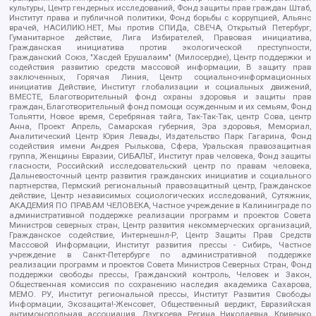
культуры, Центр гендерных исследований, Фонд защиты прав граждан Штаб,
Институт права и публичной политики, Фонд борьбы с коррупцией, Альянс
врачей, НАСИЛИЮ.НЕТ, Мы против СПИДа, СВЕЧА, Открытый Петербург,
Гуманитарное действие, Лига Избирателей, Правовая инициатива,
Гражданская инициатива против экологической преступности,
Гражданский Союз, "Хасдей Ерушалаим" (Милосердие), Центр поддержки и
содействия развитию средств массовой информации, В защиту прав
заключенных, Горячая Линия, Центр социально-информационных
инициатив Действие, Институт глобализации и социальных движений,
ВМЕСТЕ, Благотворительный фонд охраны здоровья и защиты прав
граждан, Благотворительный фонд помощи осужденным и их семьям, Фонд
Тольятти, Новое время, Серебряная тайга, Так-Так-Так, центр Сова, центр
Анна, Проект Апрель, Самарская губерния, Эра здоровья, Мемориал,
Аналитический Центр Юрия Левады, Издательство Парк Гагарина, Фонд
содействия имени Андрея Рылькова, Сфера, Уральская правозащитная
группа, Женщины Евразии, СИБАЛЬТ, Институт прав человека, Фонд защиты
гласности, Российский исследовательский центр по правам человека,
Дальневосточный центр развития гражданских инициатив и социального
партнерства, Пермский региональный правозащитный центр, Гражданское
действие, Центр независимых социологических исследований, Сутяжник,
АКАДЕМИЯ ПО ПРАВАМ ЧЕЛОВЕКА, Частное учреждение в Калининграде по
административной поддержке реализации программ и проектов Совета
Министров северных стран, Центр развития некоммерческих организаций,
Гражданское содействие, Интернешнл-Р, Центр Защиты Прав Средств
Массовой Информации, Институт развития прессы - Сибирь, Частное
учреждение в Санкт-Петербурге по административной поддержке
реализации программ и проектов Совета Министров Северных Стран, Фонд
поддержки свободы прессы, Гражданский контроль, Человек и Закон,
Общественная комиссия по сохранению наследия академика Сахарова,
МЕМО. РУ, Институт региональной прессы, Институт Развития Свободы
Информации, Экозащита!-Женсовет, Общественный вердикт, Евразийская
антимонопольная ассоциация, Дзугкоева Регина Николаевна, Кривенко