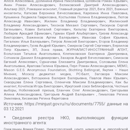
Алеся Алексеевна, Долинина Ирина Николаевна, Шлейнов Роман Юрьевич,
Анин Роман Александрович, Великовский Дмитрий Александрович,
Альтаир 2021, Ромашки монолит, Главный редактор 2021, Вега 2021, Важные
иноагенты, Каткова Вероника Вячеславовна, Карезина Инна Павловна,
Кузьмина Людмила Гавриловна, Костылева Полина Владимировна, Лютов
Александр Иванович, Жилкин Владимир Владимирович, Жилинский
Владимир Александрович, Тихонов Михаил Сергеевич, Пискунов Сергей
Евгеньевич, Ковин Виталий Сергеевич, Кильтау Екатерина Викторовна,
Любарев Аркадий Ефимович, Гурман Юрий Альбертович, Грезев Александр
Викторович, Важенков Артем Валерьевич, Иванова София Юрьевна,
Пигалкин Илья Валерьевич, Петров Алексей Викторович, Егоров Владимир
Владимирович, Гусев Андрей Юрьевич, Смирнов Сергей Сергеевич, Верзилов
Петр Юрьевич, ЗП, Зона права, ЖУРНАЛИСТ-ИНОСТРАННЫЙ АГЕНТ,
Вольтская Татьяна Анатольевна, Клепиковская Екатерина Дмитриевна,
Сотников Даниил Владимирович, Захаров Андрей Вячеславович, Симонов
Евгений Алексеевич, Сурначева Елизавета Дмитриевна, Соловьева Елена
Анатольевна, Арапова Галина Юрьевна, Перл Роман Александрович, МЕМО,
Mason G.E.S. Anonymous Foundation, Stichting Bellingcat, Якутия – Наше
Мнение, Москоу диджитал медиа, РС-Балт, Заговора Максим
Александрович, Ветошкина Валерия Валерьевна, Павлов Иван Юрьевич,
Скворцова Елена Сергеевна, Оленичев Максим Владимирович, Как бы
инагент, Кочетков Игорь Викторович, Иркутский союз библиофилов, Честные
выборы, Нобелевский призыв, Еланчик Олег Александрович, Григорьева
Алина Александровна, Григорьев Андрей Валерьевич , Гималова Регина
Эмилевна, Хисамова Регина Фаритовна
Источник:
https://minjust.gov.ru/ru/documents/7755/
данные на
03.12.2021
* Сведения реестра НКО, выполняющих функции
иностранного агента:
Гражданин.Армия.Право, Нижегородский центр немецкой и европейской