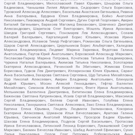
Сергей Владимирович, Милославский Павел Юрьевич, Шнырова Ольга
Вадимовна, Чанышева Лилия Айратовна, Сидорович Ольга Борисовна,
Туровский Александр Алексеевич, Васильева Анастасия Евгеньевна, Ривина
Анна Валерьевна, Бурдина Юлия Владимировна, Бойко Анатолий
Николаевич, Пивоваров Андрей Сергеевич, Дугин Сергей Георгиевич, Аверин
Виталий Евгеньевич, Барахоев Магомед Бекханович, Шевченко Дмитрий
Александрович, Шарипков Олег Викторович, Мошель Ирина Ароновна,
Шведов Григорий Сергеевич, Пономарев Лев Александрович, Созаев
Валерий Валерьевич, Каргалицкий Борис Юльевич, Исакова Ирина
Александровна, Исламов Тимур Рифгатович, Романова Ольга Евгеньевна,
Щаров Сергей Алексадрович, Цирульников Борис Альбертович, Халидова
Марина Владимировна, Людевиг Марина Зариевна, Федотова Галина
Анатольевна, Паутов Юрий Анатольевич, Верховский Александр Маркович,
Пислакова-Паркер Марина Петровна, Кочеткова Татьяна Владимировна,
Чуркина Наталья Валерьевна, Акимова Татьяна Николаевна, Золотарева
Екатерина Александровна, Рачинский Ян Збигневич, Жемкова Елена
Борисовна, Гудков Лев Дмитриевич, Илларионова Юлия Юрьевна, Саранг
Анна Васильевна, Захарова Светлана Сергеевна, Щур Татьяна Михайловна,
Щур Николай Алексеевич, Аверин Владимир Анатольевич, Блинушов
Андрей Юрьевич, Мосин Алексей Геннадьевич, Гефтер Валентин
Михайлович, Симонов Алексей Кириллович, Флиге Ирина Анатольевна,
Мельникова Валентина Дмитриевна, Вититинова Елена Владимировна,
Баженова Светлана Куприяновна, Исаев Сергей Владимирович, Максимов
Сергей Владимирович, Беляев Сергей Иванович, Голубева Елена
Николаевна, Ганнушкина Светлана Алексеевна, Закс Елена Владимировна,
Буртина Елена Юрьевна, Гендель Людмила Залмановна, Кокорина
Екатерина Алексеевна, Шуманов Илья Вячеславович, Арапова Галина
Юрьевна, Свечников Анатолий Мариевич, Прохоров Вадим Юрьевич,
Шахова Елена Владимировна, Подузов Сергей Васильевич, Протасова
Ирина Вячеславовна, Литинский Леонид Борисович, Лукашевский Сергей
Маркович, Бахмин Вячеслав Иванович, Шабад Анатолий Ефимович, Сухих
Дарья Николаевна, Орлов Олег Петрович, Добровольская Анна