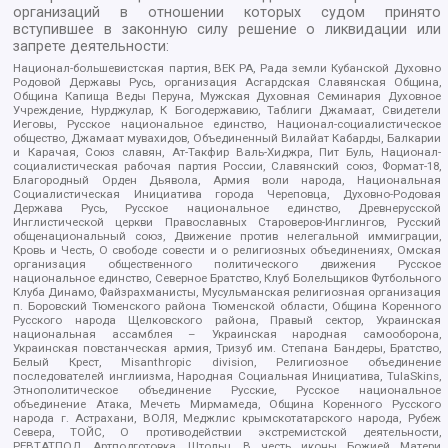
организаций в отношении которых судом принято
вступившее в законную силу решение о ликвидации или
запрете деятельности:
Национал-большевистская партия, ВЕК РА, Рада земли Кубанской Духовно
Родовой Державы Русь, организация Асгардская Славянская Община,
Община Капища Веды Перуна, Мужская Духовная Семинария Духовное
Учреждение, Нурджулар, К Богодержавию, Таблиги Джамаат, Свидетели
Иеговы, Русское национальное единство, Национал-социалистическое
общество, Джамаат мувахидов, Объединенный Вилайат Кабарды, Балкарии
и Карачая, Союз славян, Ат-Такфир Валь-Хиджра, Пит Буль, Национал-
социалистическая рабочая партия России, Славянский союз, Формат-18,
Благородный Орден Дьявола, Армия воли народа, Национальная
Социалистическая Инициатива города Череповца, Духовно-Родовая
Держава Русь, Русское национальное единство, Древнерусской
Инглистической церкви Православных Староверов-Инглингов, Русский
общенациональный союз, Движение против нелегальной иммиграции,
Кровь и Честь, О свободе совести и о религиозных объединениях, Омская
организация общественного политического движения Русское
национальное единство, Северное Братство, Клуб Болельщиков Футбольного
Клуба Динамо, Файзрахманисты, Мусульманская религиозная организация
п. Боровский Тюменского района Тюменской области, Община Коренного
Русского народа Щелковского района, Правый сектор, Украинская
национальная ассамблея – Украинская народная самооборона,
Украинская повстанческая армия, Тризуб им. Степана Бандеры, Братство,
Белый Крест, Misanthropic division, Религиозное объединение
последователей инглиизма, Народная Социальная Инициатива, TulaSkins,
Этнополитическое объединение Русские, Русское национальное
объединение Атака, Мечеть Мирмамеда, Община Коренного Русского
народа г. Астрахани, ВОЛЯ, Меджлис крымскотатарского народа, Рубеж
Севера, ТОЙС, О противодействии экстремистской деятельности,
РЕВТАТПОД, Артподготовка, Штольц, В честь иконы Божией Матери