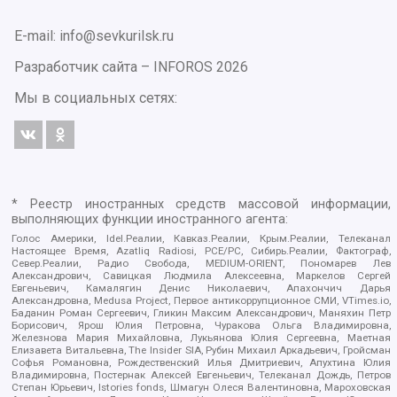
E-mail: info@sevkurilsk.ru
Разработчик сайта –
INFOROS
2026
Мы в социальных сетях:
* Реестр иностранных средств массовой информации,
выполняющих функции иностранного агента:
Голос Америки, Idel.Реалии, Кавказ.Реалии, Крым.Реалии, Телеканал
Настоящее Время, Azatliq Radiosi, PCE/PC, Сибирь.Реалии, Фактограф,
Север.Реалии, Радио Свобода, MEDIUM-ORIENT, Пономарев Лев
Александрович, Савицкая Людмила Алексеевна, Маркелов Сергей
Евгеньевич, Камалягин Денис Николаевич, Апахончич Дарья
Александровна, Medusa Project, Первое антикоррупционное СМИ, VTimes.io,
Баданин Роман Сергеевич, Гликин Максим Александрович, Маняхин Петр
Борисович, Ярош Юлия Петровна, Чуракова Ольга Владимировна,
Железнова Мария Михайловна, Лукьянова Юлия Сергеевна, Маетная
Елизавета Витальевна, The Insider SIA, Рубин Михаил Аркадьевич, Гройсман
Софья Романовна, Рождественский Илья Дмитриевич, Апухтина Юлия
Владимировна, Постернак Алексей Евгеньевич, Телеканал Дождь, Петров
Степан Юрьевич, Istories fonds, Шмагун Олеся Валентиновна, Мароховская