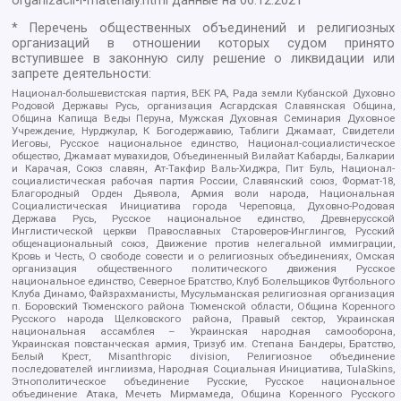
organizacii-i-materialy.html
данные на
06.12.2021
* Перечень общественных объединений и религиозных
организаций в отношении которых судом принято
вступившее в законную силу решение о ликвидации или
запрете деятельности:
Национал-большевистская партия, ВЕК РА, Рада земли Кубанской Духовно
Родовой Державы Русь, организация Асгардская Славянская Община,
Община Капища Веды Перуна, Мужская Духовная Семинария Духовное
Учреждение, Нурджулар, К Богодержавию, Таблиги Джамаат, Свидетели
Иеговы, Русское национальное единство, Национал-социалистическое
общество, Джамаат мувахидов, Объединенный Вилайат Кабарды, Балкарии
и Карачая, Союз славян, Ат-Такфир Валь-Хиджра, Пит Буль, Национал-
социалистическая рабочая партия России, Славянский союз, Формат-18,
Благородный Орден Дьявола, Армия воли народа, Национальная
Социалистическая Инициатива города Череповца, Духовно-Родовая
Держава Русь, Русское национальное единство, Древнерусской
Инглистической церкви Православных Староверов-Инглингов, Русский
общенациональный союз, Движение против нелегальной иммиграции,
Кровь и Честь, О свободе совести и о религиозных объединениях, Омская
организация общественного политического движения Русское
национальное единство, Северное Братство, Клуб Болельщиков Футбольного
Клуба Динамо, Файзрахманисты, Мусульманская религиозная организация
п. Боровский Тюменского района Тюменской области, Община Коренного
Русского народа Щелковского района, Правый сектор, Украинская
национальная ассамблея – Украинская народная самооборона,
Украинская повстанческая армия, Тризуб им. Степана Бандеры, Братство,
Белый Крест, Misanthropic division, Религиозное объединение
последователей инглиизма, Народная Социальная Инициатива, TulaSkins,
Этнополитическое объединение Русские, Русское национальное
объединение Атака, Мечеть Мирмамеда, Община Коренного Русского