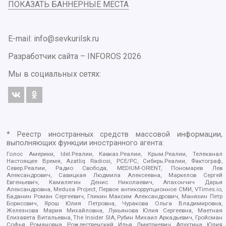
ПОКАЗАТЬ БАННЕРНЫЕ МЕСТА
E-mail: info@sevkurilsk.ru
Разработчик сайта –
INFOROS
2026
Мы в социальных сетях:
* Реестр иностранных средств массовой информации,
выполняющих функции иностранного агента:
Голос Америки, Idel.Реалии, Кавказ.Реалии, Крым.Реалии, Телеканал
Настоящее Время, Azatliq Radiosi, PCE/PC, Сибирь.Реалии, Фактограф,
Север.Реалии, Радио Свобода, MEDIUM-ORIENT, Пономарев Лев
Александрович, Савицкая Людмила Алексеевна, Маркелов Сергей
Евгеньевич, Камалягин Денис Николаевич, Апахончич Дарья
Александровна, Medusa Project, Первое антикоррупционное СМИ, VTimes.io,
Баданин Роман Сергеевич, Гликин Максим Александрович, Маняхин Петр
Борисович, Ярош Юлия Петровна, Чуракова Ольга Владимировна,
Железнова Мария Михайловна, Лукьянова Юлия Сергеевна, Маетная
Елизавета Витальевна, The Insider SIA, Рубин Михаил Аркадьевич, Гройсман
Софья Романовна, Рождественский Илья Дмитриевич, Апухтина Юлия