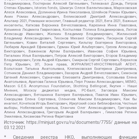
Владимировна, Постернак Алексей Евгеньевич, Телеканал Дождь, Петров
Степан Юрьевич, Istories fonds, Шмагун Олеся Валентиновна, Мароховская
Алеся Алексеевна, Долинина Ирина Николаевна, Шлейнов Роман Юрьевич,
Анин Роман Александрович, Великовский Дмитрий Александрович,
Альтаир 2021, Ромашки монолит, Главный редактор 2021, Вега 2021, Важные
иноагенты, Каткова Вероника Вячеславовна, Карезина Инна Павловна,
Кузьмина Людмила Гавриловна, Костылева Полина Владимировна, Лютов
Александр Иванович, Жилкин Владимир Владимирович, Жилинский
Владимир Александрович, Тихонов Михаил Сергеевич, Пискунов Сергей
Евгеньевич, Ковин Виталий Сергеевич, Кильтау Екатерина Викторовна,
Любарев Аркадий Ефимович, Гурман Юрий Альбертович, Грезев Александр
Викторович, Важенков Артем Валерьевич, Иванова София Юрьевна,
Пигалкин Илья Валерьевич, Петров Алексей Викторович, Егоров Владимир
Владимирович, Гусев Андрей Юрьевич, Смирнов Сергей Сергеевич, Верзилов
Петр Юрьевич, ЗП, Зона права, ЖУРНАЛИСТ-ИНОСТРАННЫЙ АГЕНТ,
Вольтская Татьяна Анатольевна, Клепиковская Екатерина Дмитриевна,
Сотников Даниил Владимирович, Захаров Андрей Вячеславович, Симонов
Евгений Алексеевич, Сурначева Елизавета Дмитриевна, Соловьева Елена
Анатольевна, Арапова Галина Юрьевна, Перл Роман Александрович, МЕМО,
Mason G.E.S. Anonymous Foundation, Stichting Bellingcat, Якутия – Наше
Мнение, Москоу диджитал медиа, РС-Балт, Заговора Максим
Александрович, Ветошкина Валерия Валерьевна, Павлов Иван Юрьевич,
Скворцова Елена Сергеевна, Оленичев Максим Владимирович, Как бы
инагент, Кочетков Игорь Викторович, Иркутский союз библиофилов, Честные
выборы, Нобелевский призыв, Еланчик Олег Александрович, Григорьева
Алина Александровна, Григорьев Андрей Валерьевич , Гималова Регина
Эмилевна, Хисамова Регина Фаритовна
Источник:
https://minjust.gov.ru/ru/documents/7755/
данные на
03.12.2021
* Сведения реестра НКО, выполняющих функции