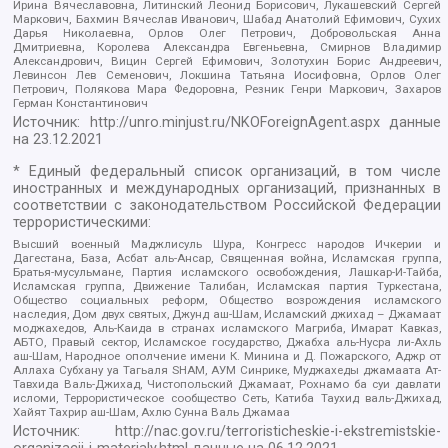
Ирина Вячеславовна, Литинский Леонид Борисович, Лукашевский Сергей
Маркович, Бахмин Вячеслав Иванович, Шабад Анатолий Ефимович, Сухих
Дарья Николаевна, Орлов Олег Петрович, Добровольская Анна
Дмитриевна, Королева Александра Евгеньевна, Смирнов Владимир
Александрович, Вицин Сергей Ефимович, Золотухин Борис Андреевич,
Левинсон Лев Семенович, Локшина Татьяна Иосифовна, Орлов Олег
Петрович, Полякова Мара Федоровна, Резник Генри Маркович, Захаров
Герман Константинович
Источник:
http://unro.minjust.ru/NKOForeignAgent.aspx
данные
на
23.12.2021
* Единый федеральный список организаций, в том числе
иностранных и международных организаций, признанных в
соответствии с законодательством Российской Федерации
террористическими:
Высший военный Маджлисуль Шура, Конгресс народов Ичкерии и
Дагестана, База, Асбат аль-Ансар, Священная война, Исламская группа,
Братья-мусульмане, Партия исламского освобождения, Лашкар-И-Тайба,
Исламская группа, Движение Талибан, Исламская партия Туркестана,
Общество социальных реформ, Общество возрождения исламского
наследия, Дом двух святых, Джунд аш-Шам, Исламский джихад – Джамаат
моджахедов, Аль-Каида в странах исламского Магриба, Имарат Кавказ,
АБТО, Правый сектор, Исламское государство, Джабха аль-Нусра ли-Ахль
аш-Шам, Народное ополчение имени К. Минина и Д. Пожарского, Аджр от
Аллаха Субхану уа Тагьаля SHAM, АУМ Синрике, Муджахеды джамаата Ат-
Тавхида Валь-Джихад, Чистопольский Джамаат, Рохнамо ба суи давлати
исломи, Террористическое сообщество Сеть, Катиба Таухид валь-Джихад,
Хайят Тахрир аш-Шам, Ахлю Сунна Валь Джамаа
Источник:
http://nac.gov.ru/terroristicheskie-i-ekstremistskie-