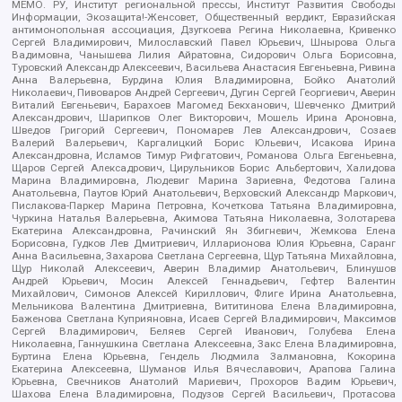
МЕМО. РУ, Институт региональной прессы, Институт Развития Свободы
Информации, Экозащита!-Женсовет, Общественный вердикт, Евразийская
антимонопольная ассоциация, Дзугкоева Регина Николаевна, Кривенко
Сергей Владимирович, Милославский Павел Юрьевич, Шнырова Ольга
Вадимовна, Чанышева Лилия Айратовна, Сидорович Ольга Борисовна,
Туровский Александр Алексеевич, Васильева Анастасия Евгеньевна, Ривина
Анна Валерьевна, Бурдина Юлия Владимировна, Бойко Анатолий
Николаевич, Пивоваров Андрей Сергеевич, Дугин Сергей Георгиевич, Аверин
Виталий Евгеньевич, Барахоев Магомед Бекханович, Шевченко Дмитрий
Александрович, Шарипков Олег Викторович, Мошель Ирина Ароновна,
Шведов Григорий Сергеевич, Пономарев Лев Александрович, Созаев
Валерий Валерьевич, Каргалицкий Борис Юльевич, Исакова Ирина
Александровна, Исламов Тимур Рифгатович, Романова Ольга Евгеньевна,
Щаров Сергей Алексадрович, Цирульников Борис Альбертович, Халидова
Марина Владимировна, Людевиг Марина Зариевна, Федотова Галина
Анатольевна, Паутов Юрий Анатольевич, Верховский Александр Маркович,
Пислакова-Паркер Марина Петровна, Кочеткова Татьяна Владимировна,
Чуркина Наталья Валерьевна, Акимова Татьяна Николаевна, Золотарева
Екатерина Александровна, Рачинский Ян Збигневич, Жемкова Елена
Борисовна, Гудков Лев Дмитриевич, Илларионова Юлия Юрьевна, Саранг
Анна Васильевна, Захарова Светлана Сергеевна, Щур Татьяна Михайловна,
Щур Николай Алексеевич, Аверин Владимир Анатольевич, Блинушов
Андрей Юрьевич, Мосин Алексей Геннадьевич, Гефтер Валентин
Михайлович, Симонов Алексей Кириллович, Флиге Ирина Анатольевна,
Мельникова Валентина Дмитриевна, Вититинова Елена Владимировна,
Баженова Светлана Куприяновна, Исаев Сергей Владимирович, Максимов
Сергей Владимирович, Беляев Сергей Иванович, Голубева Елена
Николаевна, Ганнушкина Светлана Алексеевна, Закс Елена Владимировна,
Буртина Елена Юрьевна, Гендель Людмила Залмановна, Кокорина
Екатерина Алексеевна, Шуманов Илья Вячеславович, Арапова Галина
Юрьевна, Свечников Анатолий Мариевич, Прохоров Вадим Юрьевич,
Шахова Елена Владимировна, Подузов Сергей Васильевич, Протасова