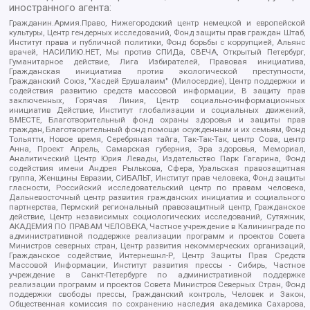
иностранного агента:
Гражданин.Армия.Право, Нижегородский центр немецкой и европейской
культуры, Центр гендерных исследований, Фонд защиты прав граждан Штаб,
Институт права и публичной политики, Фонд борьбы с коррупцией, Альянс
врачей, НАСИЛИЮ.НЕТ, Мы против СПИДа, СВЕЧА, Открытый Петербург,
Гуманитарное действие, Лига Избирателей, Правовая инициатива,
Гражданская инициатива против экологической преступности,
Гражданский Союз, "Хасдей Ерушалаим" (Милосердие), Центр поддержки и
содействия развитию средств массовой информации, В защиту прав
заключенных, Горячая Линия, Центр социально-информационных
инициатив Действие, Институт глобализации и социальных движений,
ВМЕСТЕ, Благотворительный фонд охраны здоровья и защиты прав
граждан, Благотворительный фонд помощи осужденным и их семьям, Фонд
Тольятти, Новое время, Серебряная тайга, Так-Так-Так, центр Сова, центр
Анна, Проект Апрель, Самарская губерния, Эра здоровья, Мемориал,
Аналитический Центр Юрия Левады, Издательство Парк Гагарина, Фонд
содействия имени Андрея Рылькова, Сфера, Уральская правозащитная
группа, Женщины Евразии, СИБАЛЬТ, Институт прав человека, Фонд защиты
гласности, Российский исследовательский центр по правам человека,
Дальневосточный центр развития гражданских инициатив и социального
партнерства, Пермский региональный правозащитный центр, Гражданское
действие, Центр независимых социологических исследований, Сутяжник,
АКАДЕМИЯ ПО ПРАВАМ ЧЕЛОВЕКА, Частное учреждение в Калининграде по
административной поддержке реализации программ и проектов Совета
Министров северных стран, Центр развития некоммерческих организаций,
Гражданское содействие, Интернешнл-Р, Центр Защиты Прав Средств
Массовой Информации, Институт развития прессы - Сибирь, Частное
учреждение в Санкт-Петербурге по административной поддержке
реализации программ и проектов Совета Министров Северных Стран, Фонд
поддержки свободы прессы, Гражданский контроль, Человек и Закон,
Общественная комиссия по сохранению наследия академика Сахарова,