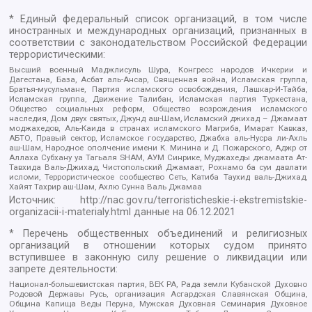
* Единый федеральный список организаций, в том числе
иностранных и международных организаций, признанных в
соответствии с законодательством Российской Федерации
террористическими:
Высший военный Маджлисуль Шура, Конгресс народов Ичкерии и
Дагестана, База, Асбат аль-Ансар, Священная война, Исламская группа,
Братья-мусульмане, Партия исламского освобождения, Лашкар-И-Тайба,
Исламская группа, Движение Талибан, Исламская партия Туркестана,
Общество социальных реформ, Общество возрождения исламского
наследия, Дом двух святых, Джунд аш-Шам, Исламский джихад – Джамаат
моджахедов, Аль-Каида в странах исламского Магриба, Имарат Кавказ,
АБТО, Правый сектор, Исламское государство, Джабха аль-Нусра ли-Ахль
аш-Шам, Народное ополчение имени К. Минина и Д. Пожарского, Аджр от
Аллаха Субхану уа Тагьаля SHAM, АУМ Синрике, Муджахеды джамаата Ат-
Тавхида Валь-Джихад, Чистопольский Джамаат, Рохнамо ба суи давлати
исломи, Террористическое сообщество Сеть, Катиба Таухид валь-Джихад,
Хайят Тахрир аш-Шам, Ахлю Сунна Валь Джамаа
Источник:
http://nac.gov.ru/terroristicheskie-i-ekstremistskie-
organizacii-i-materialy.html
данные на
06.12.2021
* Перечень общественных объединений и религиозных
организаций в отношении которых судом принято
вступившее в законную силу решение о ликвидации или
запрете деятельности:
Национал-большевистская партия, ВЕК РА, Рада земли Кубанской Духовно
Родовой Державы Русь, организация Асгардская Славянская Община,
Община Капища Веды Перуна, Мужская Духовная Семинария Духовное