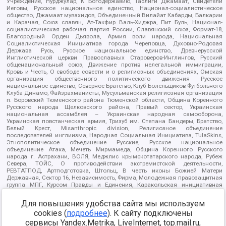
Учреждение, Нурджулар, К Богодержавию, Таблиги Джамаат, Свидетели
Иеговы, Русское национальное единство, Национал-социалистическое
общество, Джамаат мувахидов, Объединенный Вилайат Кабарды, Балкарии
и Карачая, Союз славян, Ат-Такфир Валь-Хиджра, Пит Буль, Национал-
социалистическая рабочая партия России, Славянский союз, Формат-18,
Благородный Орден Дьявола, Армия воли народа, Национальная
Социалистическая Инициатива города Череповца, Духовно-Родовая
Держава Русь, Русское национальное единство, Древнерусской
Инглистической церкви Православных Староверов-Инглингов, Русский
общенациональный союз, Движение против нелегальной иммиграции,
Кровь и Честь, О свободе совести и о религиозных объединениях, Омская
организация общественного политического движения Русское
национальное единство, Северное Братство, Клуб Болельщиков Футбольного
Клуба Динамо, Файзрахманисты, Мусульманская религиозная организация
п. Боровский Тюменского района Тюменской области, Община Коренного
Русского народа Щелковского района, Правый сектор, Украинская
национальная ассамблея – Украинская народная самооборона,
Украинская повстанческая армия, Тризуб им. Степана Бандеры, Братство,
Белый Крест, Misanthropic division, Религиозное объединение
последователей инглиизма, Народная Социальная Инициатива, TulaSkins,
Этнополитическое объединение Русские, Русское национальное
объединение Атака, Мечеть Мирмамеда, Община Коренного Русского
народа г. Астрахани, ВОЛЯ, Меджлис крымскотатарского народа, Рубеж
Севера, ТОЙС, О противодействии экстремистской деятельности,
РЕВТАТПОД, Артподготовка, Штольц, В честь иконы Божией Матери
Державная, Сектор 16, Независимость, Фирма, Молодежная правозащитная
группа МПГ, Курсом Правды и Единения, Каракольская инициативная
группа, Автоград Крю, Союз Славянских Сил Руси, Алля-Аят,
Благотворительный пансионат Ак Умут, Русская республика Русь,
Для повышения удобства сайта мы используем
Арестантское уголовное единство, Башкорт, Нация и свобода, W.H.С., Фалунь
cookies (
подробнее
). К сайту подключены
Дафа, Иртыш Ultras, Русский Патриотический клуб-Новокузнецк/РПК,
Сибирский державный союз, Фонд борьбы с коррупцией, Фонд защиты прав
сервисы Yandex.Metrika, LiveInternet, top.mail.ru,