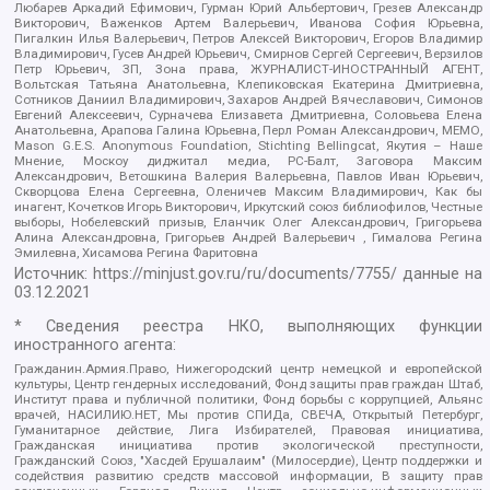
Любарев Аркадий Ефимович, Гурман Юрий Альбертович, Грезев Александр
Викторович, Важенков Артем Валерьевич, Иванова София Юрьевна,
Пигалкин Илья Валерьевич, Петров Алексей Викторович, Егоров Владимир
Владимирович, Гусев Андрей Юрьевич, Смирнов Сергей Сергеевич, Верзилов
Петр Юрьевич, ЗП, Зона права, ЖУРНАЛИСТ-ИНОСТРАННЫЙ АГЕНТ,
Вольтская Татьяна Анатольевна, Клепиковская Екатерина Дмитриевна,
Сотников Даниил Владимирович, Захаров Андрей Вячеславович, Симонов
Евгений Алексеевич, Сурначева Елизавета Дмитриевна, Соловьева Елена
Анатольевна, Арапова Галина Юрьевна, Перл Роман Александрович, МЕМО,
Mason G.E.S. Anonymous Foundation, Stichting Bellingcat, Якутия – Наше
Мнение, Москоу диджитал медиа, РС-Балт, Заговора Максим
Александрович, Ветошкина Валерия Валерьевна, Павлов Иван Юрьевич,
Скворцова Елена Сергеевна, Оленичев Максим Владимирович, Как бы
инагент, Кочетков Игорь Викторович, Иркутский союз библиофилов, Честные
выборы, Нобелевский призыв, Еланчик Олег Александрович, Григорьева
Алина Александровна, Григорьев Андрей Валерьевич , Гималова Регина
Эмилевна, Хисамова Регина Фаритовна
Источник:
https://minjust.gov.ru/ru/documents/7755/
данные на
03.12.2021
* Сведения реестра НКО, выполняющих функции
иностранного агента:
Гражданин.Армия.Право, Нижегородский центр немецкой и европейской
культуры, Центр гендерных исследований, Фонд защиты прав граждан Штаб,
Институт права и публичной политики, Фонд борьбы с коррупцией, Альянс
врачей, НАСИЛИЮ.НЕТ, Мы против СПИДа, СВЕЧА, Открытый Петербург,
Гуманитарное действие, Лига Избирателей, Правовая инициатива,
Гражданская инициатива против экологической преступности,
Гражданский Союз, "Хасдей Ерушалаим" (Милосердие), Центр поддержки и
содействия развитию средств массовой информации, В защиту прав