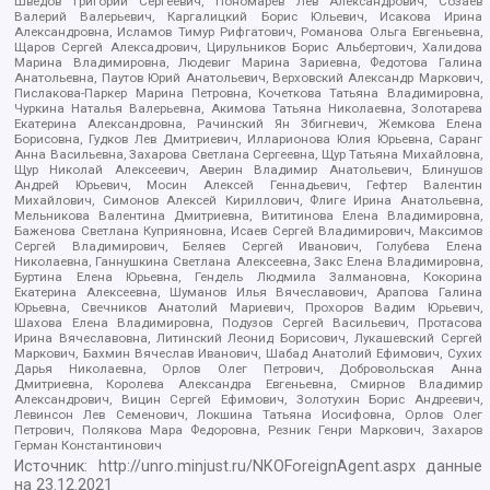
Шведов Григорий Сергеевич, Пономарев Лев Александрович, Созаев
Валерий Валерьевич, Каргалицкий Борис Юльевич, Исакова Ирина
Александровна, Исламов Тимур Рифгатович, Романова Ольга Евгеньевна,
Щаров Сергей Алексадрович, Цирульников Борис Альбертович, Халидова
Марина Владимировна, Людевиг Марина Зариевна, Федотова Галина
Анатольевна, Паутов Юрий Анатольевич, Верховский Александр Маркович,
Пислакова-Паркер Марина Петровна, Кочеткова Татьяна Владимировна,
Чуркина Наталья Валерьевна, Акимова Татьяна Николаевна, Золотарева
Екатерина Александровна, Рачинский Ян Збигневич, Жемкова Елена
Борисовна, Гудков Лев Дмитриевич, Илларионова Юлия Юрьевна, Саранг
Анна Васильевна, Захарова Светлана Сергеевна, Щур Татьяна Михайловна,
Щур Николай Алексеевич, Аверин Владимир Анатольевич, Блинушов
Андрей Юрьевич, Мосин Алексей Геннадьевич, Гефтер Валентин
Михайлович, Симонов Алексей Кириллович, Флиге Ирина Анатольевна,
Мельникова Валентина Дмитриевна, Вититинова Елена Владимировна,
Баженова Светлана Куприяновна, Исаев Сергей Владимирович, Максимов
Сергей Владимирович, Беляев Сергей Иванович, Голубева Елена
Николаевна, Ганнушкина Светлана Алексеевна, Закс Елена Владимировна,
Буртина Елена Юрьевна, Гендель Людмила Залмановна, Кокорина
Екатерина Алексеевна, Шуманов Илья Вячеславович, Арапова Галина
Юрьевна, Свечников Анатолий Мариевич, Прохоров Вадим Юрьевич,
Шахова Елена Владимировна, Подузов Сергей Васильевич, Протасова
Ирина Вячеславовна, Литинский Леонид Борисович, Лукашевский Сергей
Маркович, Бахмин Вячеслав Иванович, Шабад Анатолий Ефимович, Сухих
Дарья Николаевна, Орлов Олег Петрович, Добровольская Анна
Дмитриевна, Королева Александра Евгеньевна, Смирнов Владимир
Александрович, Вицин Сергей Ефимович, Золотухин Борис Андреевич,
Левинсон Лев Семенович, Локшина Татьяна Иосифовна, Орлов Олег
Петрович, Полякова Мара Федоровна, Резник Генри Маркович, Захаров
Герман Константинович
Источник:
http://unro.minjust.ru/NKOForeignAgent.aspx
данные
на
23.12.2021