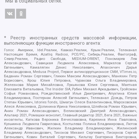
Мы в социальных сетях:
* Реестр иностранных средств массовой информации,
выполняющих функции иностранного агента:
Голос Америки, Idel.Реалии, Кавказ.Реалии, Крым.Реалии, Телеканал
Настоящее Время, Azatliq Radiosi, PCE/PC, Сибирь.Реалии, Фактограф,
Север.Реалии, Радио Свобода, MEDIUM-ORIENT, Пономарев Лев
Александрович, Савицкая Людмила Алексеевна, Маркелов Сергей
Евгеньевич, Камалягин Денис Николаевич, Апахончич Дарья
Александровна, Medusa Project, Первое антикоррупционное СМИ, VTimes.io,
Баданин Роман Сергеевич, Гликин Максим Александрович, Маняхин Петр
Борисович, Ярош Юлия Петровна, Чуракова Ольга Владимировна,
Железнова Мария Михайловна, Лукьянова Юлия Сергеевна, Маетная
Елизавета Витальевна, The Insider SIA, Рубин Михаил Аркадьевич, Гройсман
Софья Романовна, Рождественский Илья Дмитриевич, Апухтина Юлия
Владимировна, Постернак Алексей Евгеньевич, Телеканал Дождь, Петров
Степан Юрьевич, Istories fonds, Шмагун Олеся Валентиновна, Мароховская
Алеся Алексеевна, Долинина Ирина Николаевна, Шлейнов Роман Юрьевич,
Анин Роман Александрович, Великовский Дмитрий Александрович,
Альтаир 2021, Ромашки монолит, Главный редактор 2021, Вега 2021, Важные
иноагенты, Каткова Вероника Вячеславовна, Карезина Инна Павловна,
Кузьмина Людмила Гавриловна, Костылева Полина Владимировна, Лютов
Александр Иванович, Жилкин Владимир Владимирович, Жилинский
Владимир Александрович, Тихонов Михаил Сергеевич, Пискунов Сергей
Евгеньевич, Ковин Виталий Сергеевич, Кильтау Екатерина Викторовна,