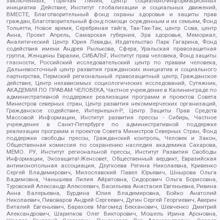
заключенных, Горячая Линия, Центр социально-информационных
инициатив Действие, Институт глобализации и социальных движений,
ВМЕСТЕ, Благотворительный фонд охраны здоровья и защиты прав
граждан, Благотворительный фонд помощи осужденным и их семьям, Фонд
Тольятти, Новое время, Серебряная тайга, Так-Так-Так, центр Сова, центр
Анна, Проект Апрель, Самарская губерния, Эра здоровья, Мемориал,
Аналитический Центр Юрия Левады, Издательство Парк Гагарина, Фонд
содействия имени Андрея Рылькова, Сфера, Уральская правозащитная
группа, Женщины Евразии, СИБАЛЬТ, Институт прав человека, Фонд защиты
гласности, Российский исследовательский центр по правам человека,
Дальневосточный центр развития гражданских инициатив и социального
партнерства, Пермский региональный правозащитный центр, Гражданское
действие, Центр независимых социологических исследований, Сутяжник,
АКАДЕМИЯ ПО ПРАВАМ ЧЕЛОВЕКА, Частное учреждение в Калининграде по
административной поддержке реализации программ и проектов Совета
Министров северных стран, Центр развития некоммерческих организаций,
Гражданское содействие, Интернешнл-Р, Центр Защиты Прав Средств
Массовой Информации, Институт развития прессы - Сибирь, Частное
учреждение в Санкт-Петербурге по административной поддержке
реализации программ и проектов Совета Министров Северных Стран, Фонд
поддержки свободы прессы, Гражданский контроль, Человек и Закон,
Общественная комиссия по сохранению наследия академика Сахарова,
МЕМО. РУ, Институт региональной прессы, Институт Развития Свободы
Информации, Экозащита!-Женсовет, Общественный вердикт, Евразийская
антимонопольная ассоциация, Дзугкоева Регина Николаевна, Кривенко
Сергей Владимирович, Милославский Павел Юрьевич, Шнырова Ольга
Вадимовна, Чанышева Лилия Айратовна, Сидорович Ольга Борисовна,
Туровский Александр Алексеевич, Васильева Анастасия Евгеньевна, Ривина
Анна Валерьевна, Бурдина Юлия Владимировна, Бойко Анатолий
Николаевич, Пивоваров Андрей Сергеевич, Дугин Сергей Георгиевич, Аверин
Виталий Евгеньевич, Барахоев Магомед Бекханович, Шевченко Дмитрий
Александрович, Шарипков Олег Викторович, Мошель Ирина Ароновна,