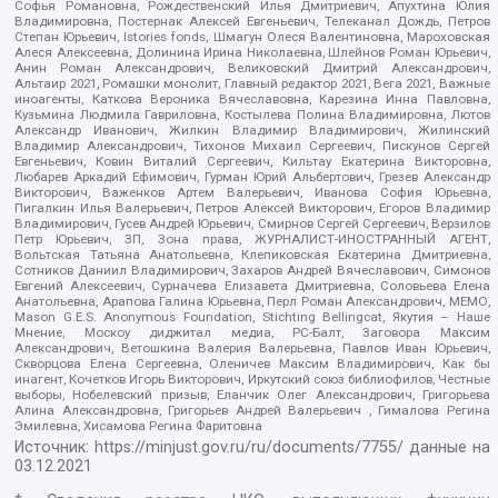
Софья Романовна, Рождественский Илья Дмитриевич, Апухтина Юлия
Владимировна, Постернак Алексей Евгеньевич, Телеканал Дождь, Петров
Степан Юрьевич, Istories fonds, Шмагун Олеся Валентиновна, Мароховская
Алеся Алексеевна, Долинина Ирина Николаевна, Шлейнов Роман Юрьевич,
Анин Роман Александрович, Великовский Дмитрий Александрович,
Альтаир 2021, Ромашки монолит, Главный редактор 2021, Вега 2021, Важные
иноагенты, Каткова Вероника Вячеславовна, Карезина Инна Павловна,
Кузьмина Людмила Гавриловна, Костылева Полина Владимировна, Лютов
Александр Иванович, Жилкин Владимир Владимирович, Жилинский
Владимир Александрович, Тихонов Михаил Сергеевич, Пискунов Сергей
Евгеньевич, Ковин Виталий Сергеевич, Кильтау Екатерина Викторовна,
Любарев Аркадий Ефимович, Гурман Юрий Альбертович, Грезев Александр
Викторович, Важенков Артем Валерьевич, Иванова София Юрьевна,
Пигалкин Илья Валерьевич, Петров Алексей Викторович, Егоров Владимир
Владимирович, Гусев Андрей Юрьевич, Смирнов Сергей Сергеевич, Верзилов
Петр Юрьевич, ЗП, Зона права, ЖУРНАЛИСТ-ИНОСТРАННЫЙ АГЕНТ,
Вольтская Татьяна Анатольевна, Клепиковская Екатерина Дмитриевна,
Сотников Даниил Владимирович, Захаров Андрей Вячеславович, Симонов
Евгений Алексеевич, Сурначева Елизавета Дмитриевна, Соловьева Елена
Анатольевна, Арапова Галина Юрьевна, Перл Роман Александрович, МЕМО,
Mason G.E.S. Anonymous Foundation, Stichting Bellingcat, Якутия – Наше
Мнение, Москоу диджитал медиа, РС-Балт, Заговора Максим
Александрович, Ветошкина Валерия Валерьевна, Павлов Иван Юрьевич,
Скворцова Елена Сергеевна, Оленичев Максим Владимирович, Как бы
инагент, Кочетков Игорь Викторович, Иркутский союз библиофилов, Честные
выборы, Нобелевский призыв, Еланчик Олег Александрович, Григорьева
Алина Александровна, Григорьев Андрей Валерьевич , Гималова Регина
Эмилевна, Хисамова Регина Фаритовна
Источник:
https://minjust.gov.ru/ru/documents/7755/
данные на
03.12.2021