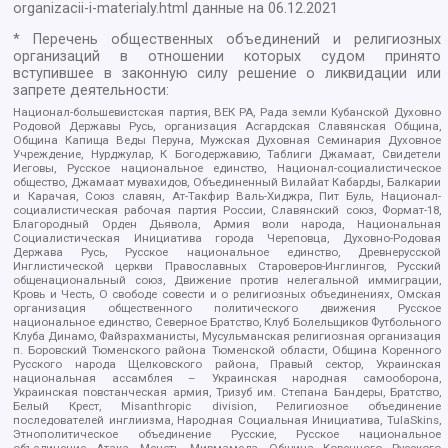
organizacii-i-materialy.html
данные на
06.12.2021
* Перечень общественных объединений и религиозных
организаций в отношении которых судом принято
вступившее в законную силу решение о ликвидации или
запрете деятельности:
Национал-большевистская партия, ВЕК РА, Рада земли Кубанской Духовно
Родовой Державы Русь, организация Асгардская Славянская Община,
Община Капища Веды Перуна, Мужская Духовная Семинария Духовное
Учреждение, Нурджулар, К Богодержавию, Таблиги Джамаат, Свидетели
Иеговы, Русское национальное единство, Национал-социалистическое
общество, Джамаат мувахидов, Объединенный Вилайат Кабарды, Балкарии
и Карачая, Союз славян, Ат-Такфир Валь-Хиджра, Пит Буль, Национал-
социалистическая рабочая партия России, Славянский союз, Формат-18,
Благородный Орден Дьявола, Армия воли народа, Национальная
Социалистическая Инициатива города Череповца, Духовно-Родовая
Держава Русь, Русское национальное единство, Древнерусской
Инглистической церкви Православных Староверов-Инглингов, Русский
общенациональный союз, Движение против нелегальной иммиграции,
Кровь и Честь, О свободе совести и о религиозных объединениях, Омская
организация общественного политического движения Русское
национальное единство, Северное Братство, Клуб Болельщиков Футбольного
Клуба Динамо, Файзрахманисты, Мусульманская религиозная организация
п. Боровский Тюменского района Тюменской области, Община Коренного
Русского народа Щелковского района, Правый сектор, Украинская
национальная ассамблея – Украинская народная самооборона,
Украинская повстанческая армия, Тризуб им. Степана Бандеры, Братство,
Белый Крест, Misanthropic division, Религиозное объединение
последователей инглиизма, Народная Социальная Инициатива, TulaSkins,
Этнополитическое объединение Русские, Русское национальное