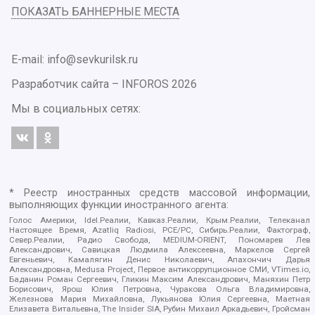
ПОКАЗАТЬ БАННЕРНЫЕ МЕСТА
E-mail: info@sevkurilsk.ru
Разработчик сайта –
INFOROS
2026
Мы в социальных сетях:
* Реестр иностранных средств массовой информации,
выполняющих функции иностранного агента:
Голос Америки, Idel.Реалии, Кавказ.Реалии, Крым.Реалии, Телеканал
Настоящее Время, Azatliq Radiosi, PCE/PC, Сибирь.Реалии, Фактограф,
Север.Реалии, Радио Свобода, MEDIUM-ORIENT, Пономарев Лев
Александрович, Савицкая Людмила Алексеевна, Маркелов Сергей
Евгеньевич, Камалягин Денис Николаевич, Апахончич Дарья
Александровна, Medusa Project, Первое антикоррупционное СМИ, VTimes.io,
Баданин Роман Сергеевич, Гликин Максим Александрович, Маняхин Петр
Борисович, Ярош Юлия Петровна, Чуракова Ольга Владимировна,
Железнова Мария Михайловна, Лукьянова Юлия Сергеевна, Маетная
Елизавета Витальевна, The Insider SIA, Рубин Михаил Аркадьевич, Гройсман