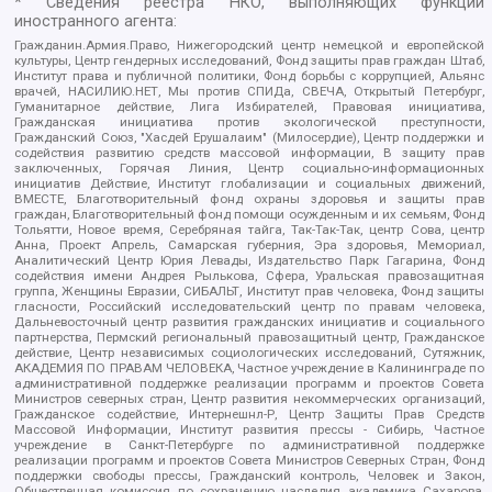
* Сведения реестра НКО, выполняющих функции
иностранного агента:
Гражданин.Армия.Право, Нижегородский центр немецкой и европейской
культуры, Центр гендерных исследований, Фонд защиты прав граждан Штаб,
Институт права и публичной политики, Фонд борьбы с коррупцией, Альянс
врачей, НАСИЛИЮ.НЕТ, Мы против СПИДа, СВЕЧА, Открытый Петербург,
Гуманитарное действие, Лига Избирателей, Правовая инициатива,
Гражданская инициатива против экологической преступности,
Гражданский Союз, "Хасдей Ерушалаим" (Милосердие), Центр поддержки и
содействия развитию средств массовой информации, В защиту прав
заключенных, Горячая Линия, Центр социально-информационных
инициатив Действие, Институт глобализации и социальных движений,
ВМЕСТЕ, Благотворительный фонд охраны здоровья и защиты прав
граждан, Благотворительный фонд помощи осужденным и их семьям, Фонд
Тольятти, Новое время, Серебряная тайга, Так-Так-Так, центр Сова, центр
Анна, Проект Апрель, Самарская губерния, Эра здоровья, Мемориал,
Аналитический Центр Юрия Левады, Издательство Парк Гагарина, Фонд
содействия имени Андрея Рылькова, Сфера, Уральская правозащитная
группа, Женщины Евразии, СИБАЛЬТ, Институт прав человека, Фонд защиты
гласности, Российский исследовательский центр по правам человека,
Дальневосточный центр развития гражданских инициатив и социального
партнерства, Пермский региональный правозащитный центр, Гражданское
действие, Центр независимых социологических исследований, Сутяжник,
АКАДЕМИЯ ПО ПРАВАМ ЧЕЛОВЕКА, Частное учреждение в Калининграде по
административной поддержке реализации программ и проектов Совета
Министров северных стран, Центр развития некоммерческих организаций,
Гражданское содействие, Интернешнл-Р, Центр Защиты Прав Средств
Массовой Информации, Институт развития прессы - Сибирь, Частное
учреждение в Санкт-Петербурге по административной поддержке
реализации программ и проектов Совета Министров Северных Стран, Фонд
поддержки свободы прессы, Гражданский контроль, Человек и Закон,
Общественная комиссия по сохранению наследия академика Сахарова,