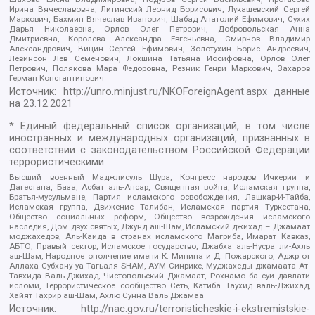
Ирина Вячеславовна, Литинский Леонид Борисович, Лукашевский Сергей
Маркович, Бахмин Вячеслав Иванович, Шабад Анатолий Ефимович, Сухих
Дарья Николаевна, Орлов Олег Петрович, Добровольская Анна
Дмитриевна, Королева Александра Евгеньевна, Смирнов Владимир
Александрович, Вицин Сергей Ефимович, Золотухин Борис Андреевич,
Левинсон Лев Семенович, Локшина Татьяна Иосифовна, Орлов Олег
Петрович, Полякова Мара Федоровна, Резник Генри Маркович, Захаров
Герман Константинович
Источник:
http://unro.minjust.ru/NKOForeignAgent.aspx
данные
на
23.12.2021
* Единый федеральный список организаций, в том числе
иностранных и международных организаций, признанных в
соответствии с законодательством Российской Федерации
террористическими:
Высший военный Маджлисуль Шура, Конгресс народов Ичкерии и
Дагестана, База, Асбат аль-Ансар, Священная война, Исламская группа,
Братья-мусульмане, Партия исламского освобождения, Лашкар-И-Тайба,
Исламская группа, Движение Талибан, Исламская партия Туркестана,
Общество социальных реформ, Общество возрождения исламского
наследия, Дом двух святых, Джунд аш-Шам, Исламский джихад – Джамаат
моджахедов, Аль-Каида в странах исламского Магриба, Имарат Кавказ,
АБТО, Правый сектор, Исламское государство, Джабха аль-Нусра ли-Ахль
аш-Шам, Народное ополчение имени К. Минина и Д. Пожарского, Аджр от
Аллаха Субхану уа Тагьаля SHAM, АУМ Синрике, Муджахеды джамаата Ат-
Тавхида Валь-Джихад, Чистопольский Джамаат, Рохнамо ба суи давлати
исломи, Террористическое сообщество Сеть, Катиба Таухид валь-Джихад,
Хайят Тахрир аш-Шам, Ахлю Сунна Валь Джамаа
Источник:
http://nac.gov.ru/terroristicheskie-i-ekstremistskie-