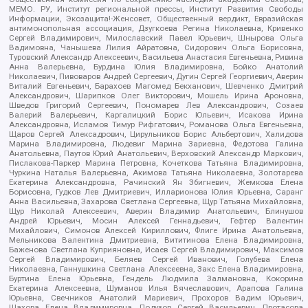
МЕМО. РУ, Институт региональной прессы, Институт Развития Свободы
Информации, Экозащита!-Женсовет, Общественный вердикт, Евразийская
антимонопольная ассоциация, Дзугкоева Регина Николаевна, Кривенко
Сергей Владимирович, Милославский Павел Юрьевич, Шнырова Ольга
Вадимовна, Чанышева Лилия Айратовна, Сидорович Ольга Борисовна,
Туровский Александр Алексеевич, Васильева Анастасия Евгеньевна, Ривина
Анна Валерьевна, Бурдина Юлия Владимировна, Бойко Анатолий
Николаевич, Пивоваров Андрей Сергеевич, Дугин Сергей Георгиевич, Аверин
Виталий Евгеньевич, Барахоев Магомед Бекханович, Шевченко Дмитрий
Александрович, Шарипков Олег Викторович, Мошель Ирина Ароновна,
Шведов Григорий Сергеевич, Пономарев Лев Александрович, Созаев
Валерий Валерьевич, Каргалицкий Борис Юльевич, Исакова Ирина
Александровна, Исламов Тимур Рифгатович, Романова Ольга Евгеньевна,
Щаров Сергей Алексадрович, Цирульников Борис Альбертович, Халидова
Марина Владимировна, Людевиг Марина Зариевна, Федотова Галина
Анатольевна, Паутов Юрий Анатольевич, Верховский Александр Маркович,
Пислакова-Паркер Марина Петровна, Кочеткова Татьяна Владимировна,
Чуркина Наталья Валерьевна, Акимова Татьяна Николаевна, Золотарева
Екатерина Александровна, Рачинский Ян Збигневич, Жемкова Елена
Борисовна, Гудков Лев Дмитриевич, Илларионова Юлия Юрьевна, Саранг
Анна Васильевна, Захарова Светлана Сергеевна, Щур Татьяна Михайловна,
Щур Николай Алексеевич, Аверин Владимир Анатольевич, Блинушов
Андрей Юрьевич, Мосин Алексей Геннадьевич, Гефтер Валентин
Михайлович, Симонов Алексей Кириллович, Флиге Ирина Анатольевна,
Мельникова Валентина Дмитриевна, Вититинова Елена Владимировна,
Баженова Светлана Куприяновна, Исаев Сергей Владимирович, Максимов
Сергей Владимирович, Беляев Сергей Иванович, Голубева Елена
Николаевна, Ганнушкина Светлана Алексеевна, Закс Елена Владимировна,
Буртина Елена Юрьевна, Гендель Людмила Залмановна, Кокорина
Екатерина Алексеевна, Шуманов Илья Вячеславович, Арапова Галина
Юрьевна, Свечников Анатолий Мариевич, Прохоров Вадим Юрьевич,
Шахова Елена Владимировна, Подузов Сергей Васильевич, Протасова