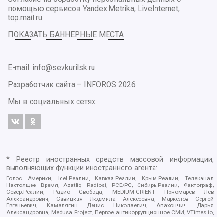
помощью сервисов Yandex.Metrika, LiveInternet,
top.mail.ru
ПОКАЗАТЬ БАННЕРНЫЕ МЕСТА
E-mail: info@sevkurilsk.ru
Разработчик сайта –
INFOROS
2026
Мы в социальных сетях:
* Реестр иностранных средств массовой информации,
выполняющих функции иностранного агента:
Голос Америки, Idel.Реалии, Кавказ.Реалии, Крым.Реалии, Телеканал
Настоящее Время, Azatliq Radiosi, PCE/PC, Сибирь.Реалии, Фактограф,
Север.Реалии, Радио Свобода, MEDIUM-ORIENT, Пономарев Лев
Александрович, Савицкая Людмила Алексеевна, Маркелов Сергей
Евгеньевич, Камалягин Денис Николаевич, Апахончич Дарья
Александровна, Medusa Project, Первое антикоррупционное СМИ, VTimes.io,