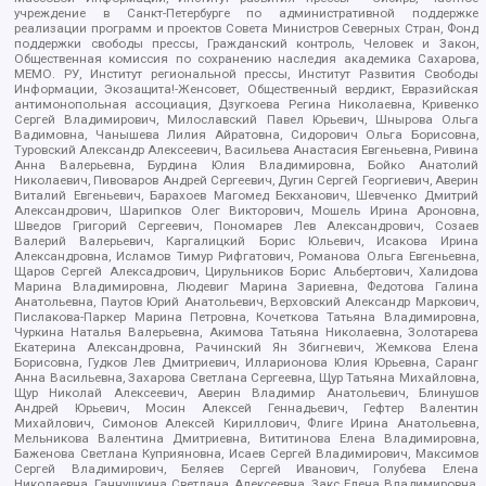
учреждение в Санкт-Петербурге по административной поддержке
реализации программ и проектов Совета Министров Северных Стран, Фонд
поддержки свободы прессы, Гражданский контроль, Человек и Закон,
Общественная комиссия по сохранению наследия академика Сахарова,
МЕМО. РУ, Институт региональной прессы, Институт Развития Свободы
Информации, Экозащита!-Женсовет, Общественный вердикт, Евразийская
антимонопольная ассоциация, Дзугкоева Регина Николаевна, Кривенко
Сергей Владимирович, Милославский Павел Юрьевич, Шнырова Ольга
Вадимовна, Чанышева Лилия Айратовна, Сидорович Ольга Борисовна,
Туровский Александр Алексеевич, Васильева Анастасия Евгеньевна, Ривина
Анна Валерьевна, Бурдина Юлия Владимировна, Бойко Анатолий
Николаевич, Пивоваров Андрей Сергеевич, Дугин Сергей Георгиевич, Аверин
Виталий Евгеньевич, Барахоев Магомед Бекханович, Шевченко Дмитрий
Александрович, Шарипков Олег Викторович, Мошель Ирина Ароновна,
Шведов Григорий Сергеевич, Пономарев Лев Александрович, Созаев
Валерий Валерьевич, Каргалицкий Борис Юльевич, Исакова Ирина
Александровна, Исламов Тимур Рифгатович, Романова Ольга Евгеньевна,
Щаров Сергей Алексадрович, Цирульников Борис Альбертович, Халидова
Марина Владимировна, Людевиг Марина Зариевна, Федотова Галина
Анатольевна, Паутов Юрий Анатольевич, Верховский Александр Маркович,
Пислакова-Паркер Марина Петровна, Кочеткова Татьяна Владимировна,
Чуркина Наталья Валерьевна, Акимова Татьяна Николаевна, Золотарева
Екатерина Александровна, Рачинский Ян Збигневич, Жемкова Елена
Борисовна, Гудков Лев Дмитриевич, Илларионова Юлия Юрьевна, Саранг
Анна Васильевна, Захарова Светлана Сергеевна, Щур Татьяна Михайловна,
Щур Николай Алексеевич, Аверин Владимир Анатольевич, Блинушов
Андрей Юрьевич, Мосин Алексей Геннадьевич, Гефтер Валентин
Михайлович, Симонов Алексей Кириллович, Флиге Ирина Анатольевна,
Мельникова Валентина Дмитриевна, Вититинова Елена Владимировна,
Баженова Светлана Куприяновна, Исаев Сергей Владимирович, Максимов
Сергей Владимирович, Беляев Сергей Иванович, Голубева Елена
Николаевна, Ганнушкина Светлана Алексеевна, Закс Елена Владимировна,