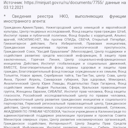
Источник:
https://minjust.gov.ru/ru/documents/7755/
данные на
03.12.2021
* Сведения реестра НКО, выполняющих функции
иностранного агента:
Гражданин.Армия.Право, Нижегородский центр немецкой и европейской
культуры, Центр гендерных исследований, Фонд защиты прав граждан Штаб,
Институт права и публичной политики, Фонд борьбы с коррупцией, Альянс
врачей, НАСИЛИЮ.НЕТ, Мы против СПИДа, СВЕЧА, Открытый Петербург,
Гуманитарное действие, Лига Избирателей, Правовая инициатива,
Гражданская инициатива против экологической преступности,
Гражданский Союз, "Хасдей Ерушалаим" (Милосердие), Центр поддержки и
содействия развитию средств массовой информации, В защиту прав
заключенных, Горячая Линия, Центр социально-информационных
инициатив Действие, Институт глобализации и социальных движений,
ВМЕСТЕ, Благотворительный фонд охраны здоровья и защиты прав
граждан, Благотворительный фонд помощи осужденным и их семьям, Фонд
Тольятти, Новое время, Серебряная тайга, Так-Так-Так, центр Сова, центр
Анна, Проект Апрель, Самарская губерния, Эра здоровья, Мемориал,
Аналитический Центр Юрия Левады, Издательство Парк Гагарина, Фонд
содействия имени Андрея Рылькова, Сфера, Уральская правозащитная
группа, Женщины Евразии, СИБАЛЬТ, Институт прав человека, Фонд защиты
гласности, Российский исследовательский центр по правам человека,
Дальневосточный центр развития гражданских инициатив и социального
партнерства, Пермский региональный правозащитный центр, Гражданское
действие, Центр независимых социологических исследований, Сутяжник,
АКАДЕМИЯ ПО ПРАВАМ ЧЕЛОВЕКА, Частное учреждение в Калининграде по
административной поддержке реализации программ и проектов Совета
Министров северных стран, Центр развития некоммерческих организаций,
Гражданское содействие, Интернешнл-Р, Центр Защиты Прав Средств
Массовой Информации, Институт развития прессы - Сибирь, Частное