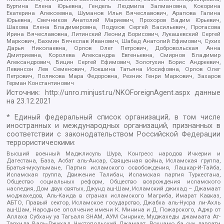
Буртина Елена Юрьевна, Гендель Людмила Залмановна, Кокорина
Екатерина Алексеевна, Шуманов Илья Вячеславович, Арапова Галина
Юрьевна, Свечников Анатолий Мариевич, Прохоров Вадим Юрьевич,
Шахова Елена Владимировна, Подузов Сергей Васильевич, Протасова
Ирина Вячеславовна, Литинский Леонид Борисович, Лукашевский Сергей
Маркович, Бахмин Вячеслав Иванович, Шабад Анатолий Ефимович, Сухих
Дарья Николаевна, Орлов Олег Петрович, Добровольская Анна
Дмитриевна, Королева Александра Евгеньевна, Смирнов Владимир
Александрович, Вицин Сергей Ефимович, Золотухин Борис Андреевич,
Левинсон Лев Семенович, Локшина Татьяна Иосифовна, Орлов Олег
Петрович, Полякова Мара Федоровна, Резник Генри Маркович, Захаров
Герман Константинович
Источник:
http://unro.minjust.ru/NKOForeignAgent.aspx
данные
на
23.12.2021
* Единый федеральный список организаций, в том числе
иностранных и международных организаций, признанных в
соответствии с законодательством Российской Федерации
террористическими:
Высший военный Маджлисуль Шура, Конгресс народов Ичкерии и
Дагестана, База, Асбат аль-Ансар, Священная война, Исламская группа,
Братья-мусульмане, Партия исламского освобождения, Лашкар-И-Тайба,
Исламская группа, Движение Талибан, Исламская партия Туркестана,
Общество социальных реформ, Общество возрождения исламского
наследия, Дом двух святых, Джунд аш-Шам, Исламский джихад – Джамаат
моджахедов, Аль-Каида в странах исламского Магриба, Имарат Кавказ,
АБТО, Правый сектор, Исламское государство, Джабха аль-Нусра ли-Ахль
аш-Шам, Народное ополчение имени К. Минина и Д. Пожарского, Аджр от
Аллаха Субхану уа Тагьаля SHAM, АУМ Синрике, Муджахеды джамаата Ат-
Тавхида Валь-Джихад, Чистопольский Джамаат, Рохнамо ба суи давлати