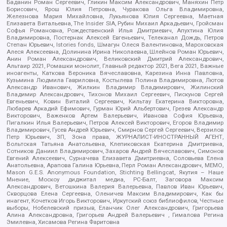
Баданин Роман Сергеевич, Гликин Максим Александрович, Маняхин Петр
Борисович, Ярош Юлия Петровна, Чуракова Ольга Владимировна,
Железнова Мария Михайловна, Лукьянова Юлия Сергеевна, Маетная
Елизавета Витальевна, The Insider SIA, Рубин Михаил Аркадьевич, Гройсман
Софья Романовна, Рождественский Илья Дмитриевич, Апухтина Юлия
Владимировна, Постернак Алексей Евгеньевич, Телеканал Дождь, Петров
Степан Юрьевич, Istories fonds, Шмагун Олеся Валентиновна, Мароховская
Алеся Алексеевна, Долинина Ирина Николаевна, Шлейнов Роман Юрьевич,
Анин Роман Александрович, Великовский Дмитрий Александрович,
Альтаир 2021, Ромашки монолит, Главный редактор 2021, Вега 2021, Важные
иноагенты, Каткова Вероника Вячеславовна, Карезина Инна Павловна,
Кузьмина Людмила Гавриловна, Костылева Полина Владимировна, Лютов
Александр Иванович, Жилкин Владимир Владимирович, Жилинский
Владимир Александрович, Тихонов Михаил Сергеевич, Пискунов Сергей
Евгеньевич, Ковин Виталий Сергеевич, Кильтау Екатерина Викторовна,
Любарев Аркадий Ефимович, Гурман Юрий Альбертович, Грезев Александр
Викторович, Важенков Артем Валерьевич, Иванова София Юрьевна,
Пигалкин Илья Валерьевич, Петров Алексей Викторович, Егоров Владимир
Владимирович, Гусев Андрей Юрьевич, Смирнов Сергей Сергеевич, Верзилов
Петр Юрьевич, ЗП, Зона права, ЖУРНАЛИСТ-ИНОСТРАННЫЙ АГЕНТ,
Вольтская Татьяна Анатольевна, Клепиковская Екатерина Дмитриевна,
Сотников Даниил Владимирович, Захаров Андрей Вячеславович, Симонов
Евгений Алексеевич, Сурначева Елизавета Дмитриевна, Соловьева Елена
Анатольевна, Арапова Галина Юрьевна, Перл Роман Александрович, МЕМО,
Mason G.E.S. Anonymous Foundation, Stichting Bellingcat, Якутия – Наше
Мнение, Москоу диджитал медиа, РС-Балт, Заговора Максим
Александрович, Ветошкина Валерия Валерьевна, Павлов Иван Юрьевич,
Скворцова Елена Сергеевна, Оленичев Максим Владимирович, Как бы
инагент, Кочетков Игорь Викторович, Иркутский союз библиофилов, Честные
выборы, Нобелевский призыв, Еланчик Олег Александрович, Григорьева
Алина Александровна, Григорьев Андрей Валерьевич , Гималова Регина
Эмилевна, Хисамова Регина Фаритовна