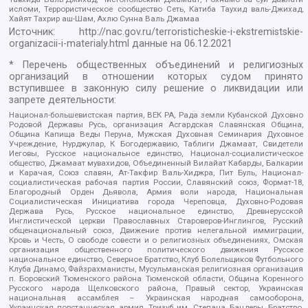
исломи, Террористическое сообщество Сеть, Катиба Таухид валь-Джихад,
Хайят Тахрир аш-Шам, Ахлю Сунна Валь Джамаа
Источник:
http://nac.gov.ru/terroristicheskie-i-ekstremistskie-
organizacii-i-materialy.html
данные на
06.12.2021
* Перечень общественных объединений и религиозных
организаций в отношении которых судом принято
вступившее в законную силу решение о ликвидации или
запрете деятельности:
Национал-большевистская партия, ВЕК РА, Рада земли Кубанской Духовно
Родовой Державы Русь, организация Асгардская Славянская Община,
Община Капища Веды Перуна, Мужская Духовная Семинария Духовное
Учреждение, Нурджулар, К Богодержавию, Таблиги Джамаат, Свидетели
Иеговы, Русское национальное единство, Национал-социалистическое
общество, Джамаат мувахидов, Объединенный Вилайат Кабарды, Балкарии
и Карачая, Союз славян, Ат-Такфир Валь-Хиджра, Пит Буль, Национал-
социалистическая рабочая партия России, Славянский союз, Формат-18,
Благородный Орден Дьявола, Армия воли народа, Национальная
Социалистическая Инициатива города Череповца, Духовно-Родовая
Держава Русь, Русское национальное единство, Древнерусской
Инглистической церкви Православных Староверов-Инглингов, Русский
общенациональный союз, Движение против нелегальной иммиграции,
Кровь и Честь, О свободе совести и о религиозных объединениях, Омская
организация общественного политического движения Русское
национальное единство, Северное Братство, Клуб Болельщиков Футбольного
Клуба Динамо, Файзрахманисты, Мусульманская религиозная организация
п. Боровский Тюменского района Тюменской области, Община Коренного
Русского народа Щелковского района, Правый сектор, Украинская
национальная ассамблея – Украинская народная самооборона,
Украинская повстанческая армия, Тризуб им. Степана Бандеры, Братство,